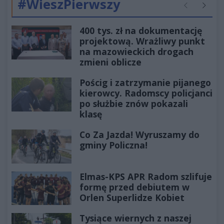
#WieszPierwszy
Poprzednie
Następ
400 tys. zł na dokumentację
projektową. Wrażliwy punkt
na mazowieckich drogach
zmieni oblicze
Pościg i zatrzymanie pijanego
kierowcy. Radomscy policjanci
po służbie znów pokazali
klasę
Co Za Jazda! Wyruszamy do
gminy Policzna!
Elmas-KPS APR Radom szlifuje
formę przed debiutem w
Orlen Superlidze Kobiet
Tysiące wiernych z naszej