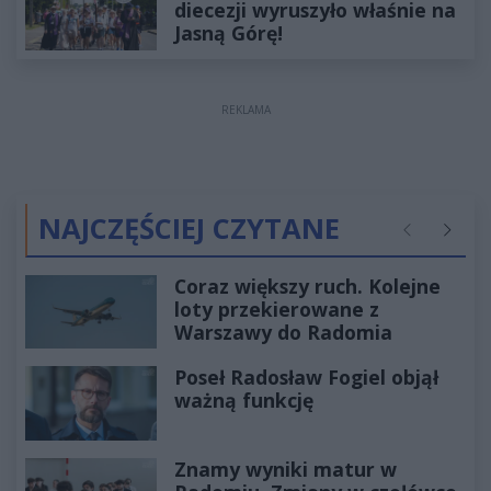
diecezji wyruszyło właśnie na
Jasną Górę!
REKLAMA
NAJCZĘŚCIEJ CZYTANE
Poprzednie
Następ
Coraz większy ruch. Kolejne
loty przekierowane z
Warszawy do Radomia
Poseł Radosław Fogiel objął
ważną funkcję
Znamy wyniki matur w