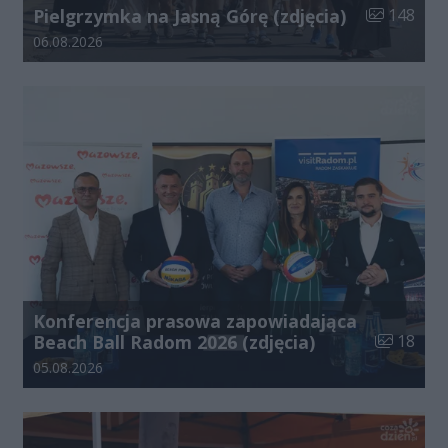
Liczba zdjęć
Pielgrzymka na Jasną Górę (zdjęcia)
148
Data dodania galerii:
06.08.2026
Konferencja prasowa zapowiadająca
Liczba zdj
Beach Ball Radom 2026 (zdjęcia)
18
Data dodania galerii:
05.08.2026