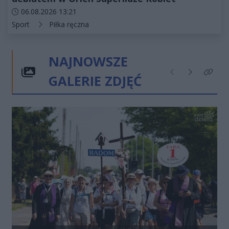
Data dodania artykułu:
06.08.2026 13:21
Kategorie artykułu:
Sport
Piłka ręczna
NAJNOWSZE
GALERIE ZDJĘĆ
Poprzednie
Następne
Kliknij