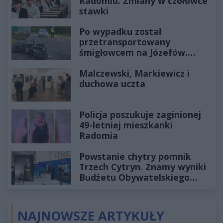
Radomiu. Zmiany w czołówce
stawki
Po wypadku został
przetransportowany
śmigłowcem na Józefów.
Historia mrozi krew w żyłach
Malczewski, Markiewicz i
duchowa uczta
Policja poszukuje zaginionej
49-letniej mieszkanki
Radomia
Powstanie chytry pomnik
Trzech Cytryn. Znamy wyniki
Budżetu Obywatelskiego
2027
NAJNOWSZE ARTYKUŁY