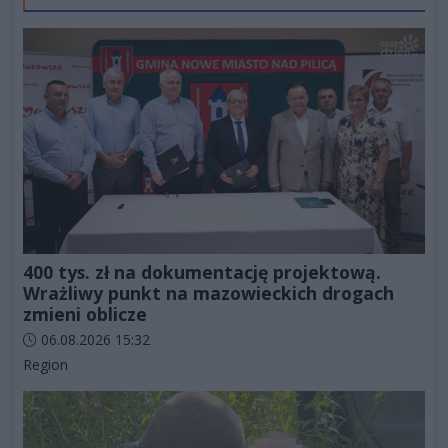
400 tys. zł na dokumentację projektową.
Wrażliwy punkt na mazowieckich drogach
zmieni oblicze
Data dodania artykułu:
06.08.2026 15:32
Kategorie artykułu:
Region