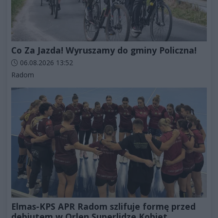
Co Za Jazda! Wyruszamy do gminy Policzna!
Data dodania artykułu:
06.08.2026 13:52
Kategorie artykułu:
Radom
Elmas-KPS APR Radom szlifuje formę przed
debiutem w Orlen Superlidze Kobiet