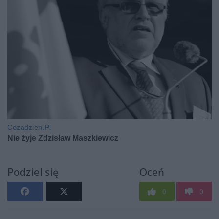
Podziel się
Oceń
0
0