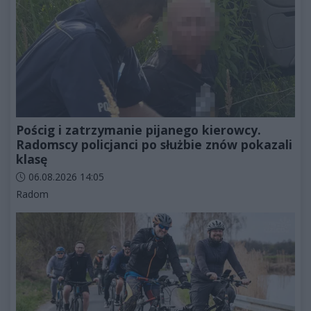
Pościg i zatrzymanie pijanego kierowcy.
Radomscy policjanci po służbie znów pokazali
klasę
Data dodania artykułu:
06.08.2026 14:05
Kategorie artykułu:
Radom