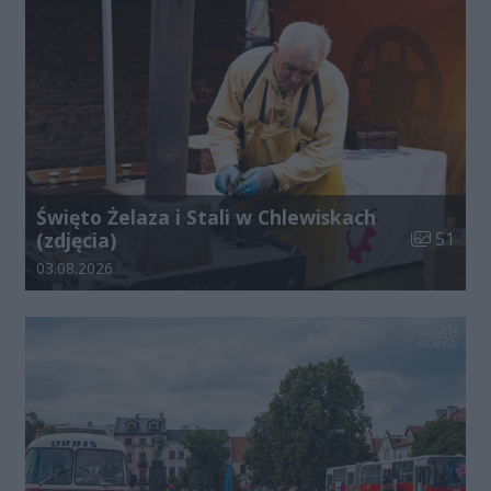
Święto Żelaza i Stali w Chlewiskach
Liczba zdj
(zdjęcia)
51
Data dodania galerii:
03.08.2026