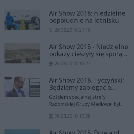
deszcz, ale mimo wszystko część
Air Show 2018: niedzielne
pokazów doszła do skutku.
popołudnie na lotnisku
Zapraszamy do oglądania zdjęć z
tego co działo się w niedzielę na
26.08.2018 21:16
Sadkowie.
Air Show 2018 - Niedzielne
pokazy cieszyły się sporą
frekwencją pomimo
26.08.2018 16:23
deszczowej aury
Air Show 2018. Tyczyński:
Będziemy zabiegać o
kolejne pokazy w Radomiu
Gościem specjalnej strefy
Radomskiej Grupy Mediowej był
dyrektor Kancelarii Prezydenta
26.08.2018 15:28
Radosława Witkowskiego Mateusz
Tyczyński.
Air Show 2018. Przejazd