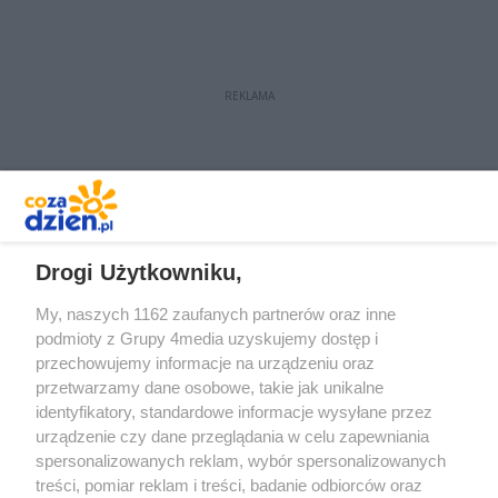
REKLAMA
REKLAMA
Drogi Użytkowniku,
My, naszych 1162 zaufanych partnerów oraz inne
podmioty z Grupy 4media uzyskujemy dostęp i
przechowujemy informacje na urządzeniu oraz
przetwarzamy dane osobowe, takie jak unikalne
identyfikatory, standardowe informacje wysyłane przez
urządzenie czy dane przeglądania w celu zapewniania
spersonalizowanych reklam, wybór spersonalizowanych
Redakcja
Reklama
Prywatność
Praca Łódź
treści, pomiar reklam i treści, badanie odbiorców oraz