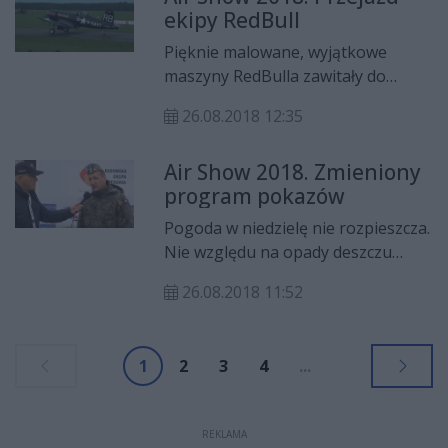
ekipy RedBull
Pięknie malowane, wyjątkowe
maszyny RedBulla zawitały do
Radomia. Zobaczcie, jak te samoloty
26.08.2018 12:35
kołowały przed publicznością!
Air Show 2018. Zmieniony
program pokazów
Pogoda w niedzielę nie rozpieszcza.
Nie względu na opady deszczu
pojawiły się głosy, że pokazy
26.08.2018 11:52
lotnictwa mogą zostać odwołane. -
Do programu podchodzimy
elastycznie. To względy
1
2
3
4
...
atmosferyczne - mówi generał
bryg. Krzysztof Żabicki.
REKLAMA