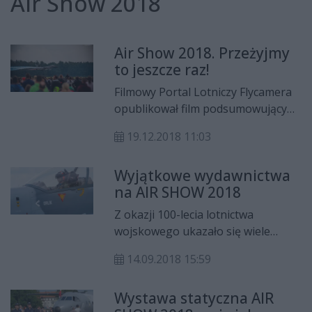
Air Show 2018
Air Show 2018. Przeżyjmy
to jeszcze raz!
Filmowy Portal Lotniczy Flycamera
opublikował film podsumowujący
tegoroczne pokazy lotnicze Air
19.12.2018 11:03
Show 2018 w Radomiu. Znalazły się
w nim fragmenty pokazów,
Wyjątkowe wydawnictwa
wywiady z organizatorami oraz
na AIR SHOW 2018
pilotami. Przeżyjmy to jeszcze raz!
Z okazji 100-lecia lotnictwa
wojskowego ukazało się wiele
wartościowych wydawnictw
14.09.2018 15:59
poświęconych tematyce lotniczej, w
tym albumów z bogatym
Wystawa statyczna AIR
materiałem fotograficznym, karty