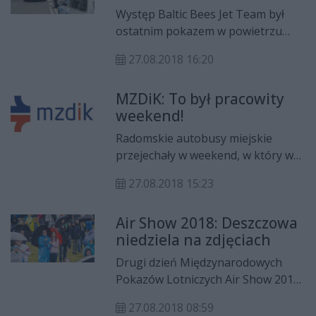
Miejskiego.
Występ Baltic Bees Jet Team był
ostatnim pokazem w powietrzu
podczas tegorocznej 16. edycji
27.08.2018 16:20
Międzynarodowych Pokazów
Lotniczych Air Show, które według
MZDiK: To był pracowity
wstępnych szacunków odwiedziło
weekend!
120 tysięcy osób. Nad
bezpieczeństwem widzów każdego
Radomskie autobusy miejskie
dnia czuwało prawie 560
przejechały w weekend, w który w
policjantów współpracujących ściśle
Radomiu odbywało się lotnicze
z innymi służbami. I nawet padający
27.08.2018 15:23
święto - pokazy Air Show - łącznie
deszcz nie zniechęcił sympatyków
prawie 66 tysięcy kilometrów! Dla
lotnictwa do odwiedzenia Radomia.
Air Show 2018: Deszczowa
porównania, obwód kuli ziemskiej
niedziela na zdjęciach
to ponad 40 tysięcy kilometrów.
Miejski transport w przypadku tej
Drugi dzień Międzynarodowych
imprezy to podstawa, bo drogi
Pokazów Lotniczych Air Show 2018
wokół lotniska są zamykane dla
nie rozpieścił fanów lotnictwa.
normalnego ruchu.
27.08.2018 08:59
Niemal przez cały czas padał