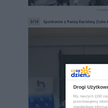
cozadzi
3
/
19
Spotkanie z Panią Karoliną Zioło-
Drogi Użytkow
My, naszych 1160 zau
przechowujemy informa
standardowe informac