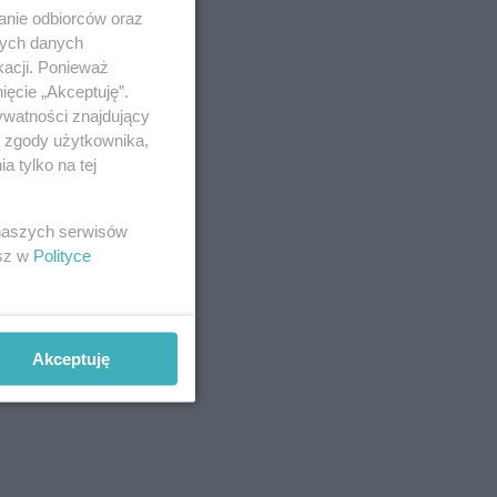
anie odbiorców oraz
nych danych
kacji. Ponieważ
ięcie „Akceptuję”.
ywatności znajdujący
ą zgody użytkownika,
 tylko na tej
 naszych serwisów
esz w
Polityce
Akceptuję