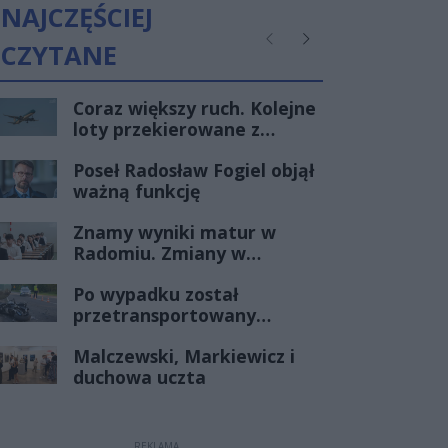
powiatowej nr 3539W
NAJCZĘŚCIEJ
Radom - Gębarzów - Polany
(III etap)
CZYTANE
Poprzednie
Następne
Coraz większy ruch. Kolejne
loty przekierowane z
Warszawy do Radomia
Poseł Radosław Fogiel objął
ważną funkcję
Znamy wyniki matur w
Radomiu. Zmiany w
czołówce stawki
Po wypadku został
przetransportowany
śmigłowcem na Józefów.
Malczewski, Markiewicz i
Historia mrozi krew w
duchowa uczta
żyłach
REKLAMA