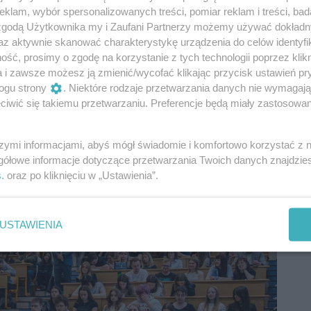
klam, wybór spersonalizowanych treści, pomiar reklam i treści, bad
 zgodą Użytkownika my i Zaufani Partnerzy możemy używać dokład
az aktywnie skanować charakterystykę urządzenia do celów identyfi
ść, prosimy o zgodę na korzystanie z tych technologii poprzez klikn
a i zawsze możesz ją zmienić/wycofać klikając przycisk ustawień pr
ogu strony
. Niektóre rodzaje przetwarzania danych nie wymagaj
iwić się takiemu przetwarzaniu. Preferencje będą miały zastosowania
en
/
Szymon Wykrota
szymi informacjami, abyś mógł świadomie i komfortowo korzystać z
Pużuk (zdjęcia)
gółowe informacje dotyczące przetwarzania Twoich danych znajdzi
s
. oraz po kliknięciu w „Ustawienia”.
USTAWIENIA