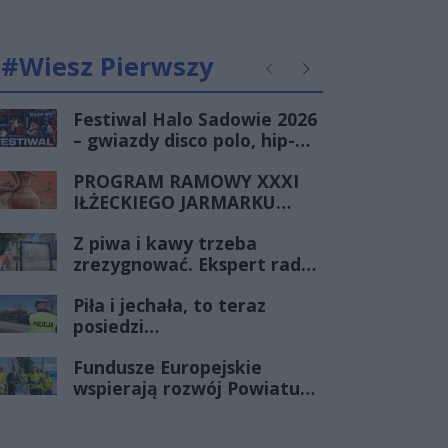
#Wiesz Pierwszy
Poprzednie
Następne
Festiwal Halo Sadowie 2026
– gwiazdy disco polo, hip-
hopu i dobra zabawa dla
PROGRAM RAMOWY XXXI
całej rodziny!
IŁŻECKIEGO JARMARKU
SZTUKI LUDOWEJ
Z piwa i kawy trzeba
zrezygnować. Ekspert radzi,
jak przetrwać upalne dni
Piła i jechała, to teraz
posiedzi…
Fundusze Europejskie
wspierają rozwój Powiatu
Radomskiego. Trwa
rozbudowa drogi