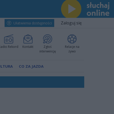
Zaloguj się
Ułatwienia dostępności
Radio Rekord
Kontakt
Zgłoś
Relacje na
interwencję
żywo
ULTURA
CO ZA JAZDA
worzyć nową sportową tradycję"
ruchu