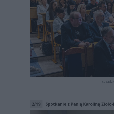
cozadzi
2
/
19
Spotkanie z Panią Karoliną Zioło-