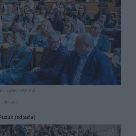
en
/
Szymon Wykrota
REKLAMA
Pużuk (zdjęcia)