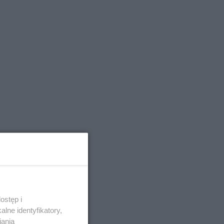
ostęp i
lne identyfikatory,
iania