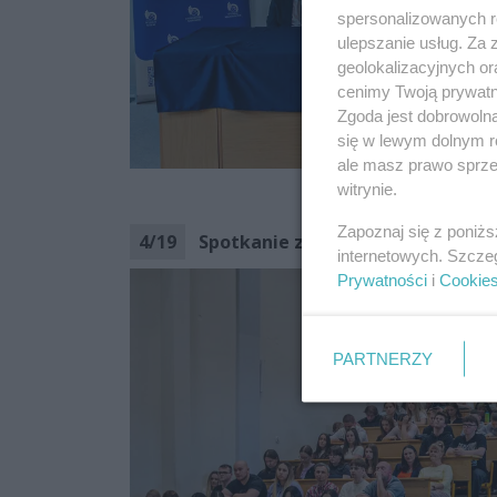
spersonalizowanych re
ulepszanie usług. Za
geolokalizacyjnych or
cenimy Twoją prywatno
Zgoda jest dobrowoln
się w lewym dolnym r
ale masz prawo sprzec
cozadzi
witrynie.
Zapoznaj się z poniż
4
/
19
Spotkanie z Panią Karoliną Zioło-
internetowych. Szcze
Prywatności
i
Cookie
PARTNERZY