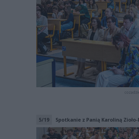
cozadzi
5
/
19
Spotkanie z Panią Karoliną Zioło-