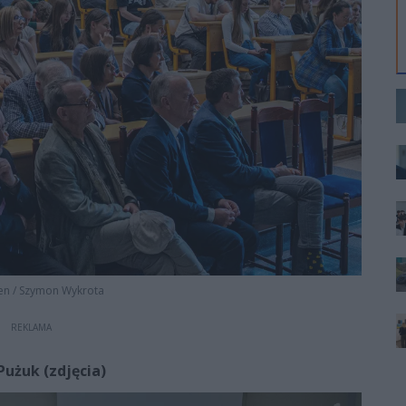
en
/
Szymon Wykrota
REKLAMA
Pużuk (zdjęcia)