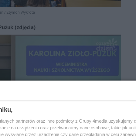
en
/
Szymon Wykrota
Pużuk (zdjęcia)
niku,
fanych partnerów oraz inne podmioty z Grupy 4media uzyskujemy d
cje na urządzeniu oraz przetwarzamy dane osobowe, takie jak unika
je wysyłane przez urządzenie czy dane przeglądania w celu zapewn