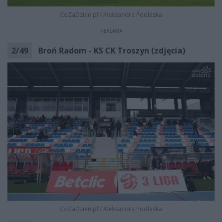
CoZaDzień.pl
/
Aleksandra Podlaska
REKLAMA
2
/
49
Broń Radom - KS CK Troszyn (zdjęcia)
CoZaDzień.pl
/
Aleksandra Podlaska