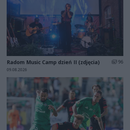
Liczba zd
Radom Music Camp dzień II (zdjęcia)
96
Data dodania galerii:
09.08.2026