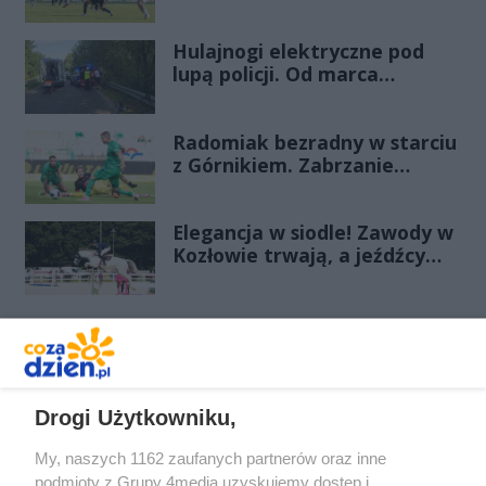
wygrana Energii Kozienice
Hulajnogi elektryczne pod
lupą policji. Od marca
odnotowano już 28 zdarzeń
Radomiak bezradny w starciu
z Górnikiem. Zabrzanie
zdominowali Zielonych i
pewnie wygrali przy Struga
Elegancja w siodle! Zawody w
Kozłowie trwają, a jeźdźcy
zachwycają swoim strojem
REKLAMA
Drogi Użytkowniku,
My, naszych 1162 zaufanych partnerów oraz inne
podmioty z Grupy 4media uzyskujemy dostęp i