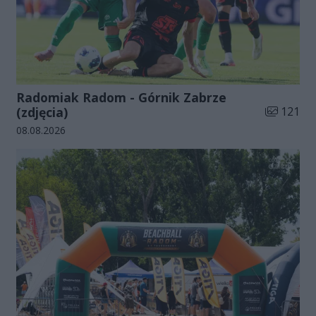
Radomiak Radom - Górnik Zabrze
Liczba zdj
(zdjęcia)
121
Data dodania galerii:
08.08.2026