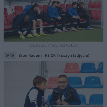
CoZaDzień.pl
/
Aleksandra Podlaska
6
/
49
Broń Radom - KS CK Troszyn (zdjęcia)