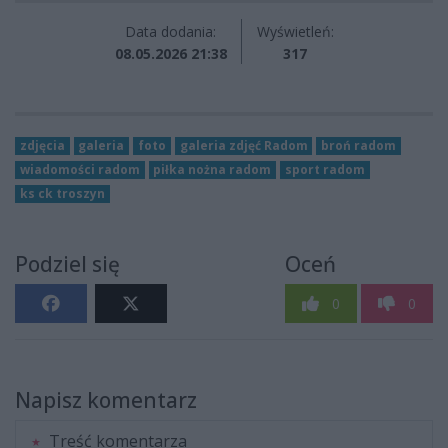
Data dodania:
Wyświetleń:
08.05.2026 21:38
317
zdjęcia
galeria
foto
galeria zdjęć Radom
broń radom
wiadomości radom
piłka nożna radom
sport radom
ks ck troszyn
Podziel się
Oceń
0
0
Napisz komentarz
Treść komentarza