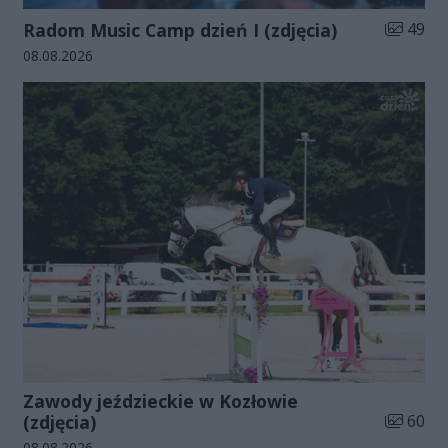
Liczba zd
Radom Music Camp dzień I (zdjęcia)
49
Data dodania galerii:
08.08.2026
Zawody jeździeckie w Kozłowie
Liczba zd
(zdjęcia)
60
Data dodania galerii:
08.08.2026