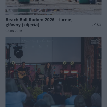
Beach Ball Radom 2026 - turniej
Liczba zd
główny (zdjęcia)
65
Data dodania galerii:
08.08.2026