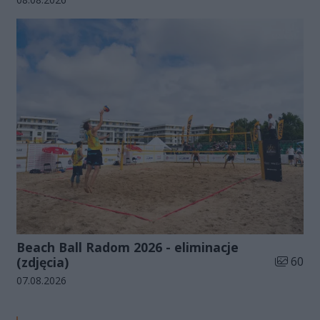
Beach Ball Radom 2026 - eliminacje
Liczba zd
(zdjęcia)
60
Data dodania galerii:
07.08.2026