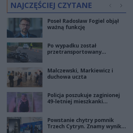
NAJCZĘŚCIEJ CZYTANE
Poprzednie
Następ
Poseł Radosław Fogiel objął
ważną funkcję
Po wypadku został
przetransportowany
śmigłowcem na Józefów.
Historia mrozi krew w żyłach
Malczewski, Markiewicz i
duchowa uczta
Policja poszukuje zaginionej
49-letniej mieszkanki
Radomia
Powstanie chytry pomnik
Trzech Cytryn. Znamy wyniki
Budżetu Obywatelskiego