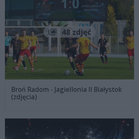
Liczba zdjęć
48 zdjęć
Broń Radom - Jagiellonia II Białystok
(zdjęcia)