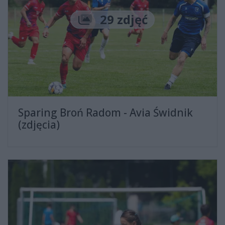
Liczba zdjęć
29 zdjęć
Sparing Broń Radom - Avia Świdnik
(zdjęcia)