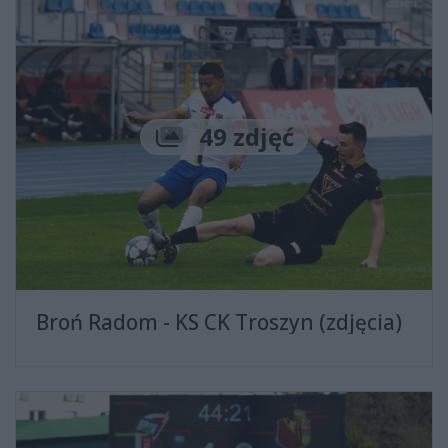
Liczba zdjęć
49 zdjęć
Broń Radom - KS CK Troszyn (zdjęcia)