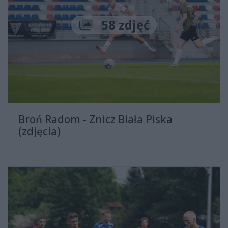
Liczba zdjęć
58 zdjęć
Broń Radom - Znicz Biała Piska
(zdjęcia)