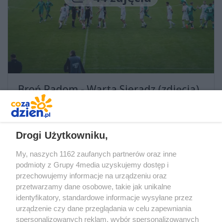
Broń Radom - Warta Sieradz (zdjęcia)
Drogi Użytkowniku,
My, naszych 1162 zaufanych partnerów oraz inne
podmioty z Grupy 4media uzyskujemy dostęp i
przechowujemy informacje na urządzeniu oraz
przetwarzamy dane osobowe, takie jak unikalne
identyfikatory, standardowe informacje wysyłane przez
urządzenie czy dane przeglądania w celu zapewniania
spersonalizowanych reklam, wybór spersonalizowanych