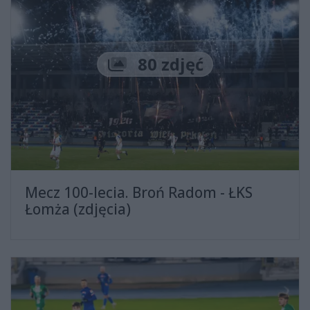
Liczba zdjęć
80 zdjęć
Mecz 100-lecia. Broń Radom - ŁKS
Łomża (zdjęcia)