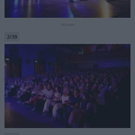
REKLAMA
2
/
39