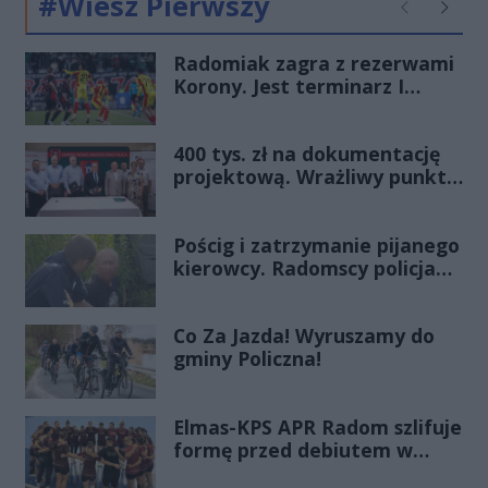
#Wiesz Pierwszy
Poprzednie
Następ
Radomiak zagra z rezerwami
Korony. Jest terminarz I
rundy Pucharu Polski
400 tys. zł na dokumentację
projektową. Wrażliwy punkt
na mazowieckich drogach
zmieni oblicze
Pościg i zatrzymanie pijanego
kierowcy. Radomscy policjanci
po służbie znów pokazali
klasę
Co Za Jazda! Wyruszamy do
gminy Policzna!
Elmas-KPS APR Radom szlifuje
formę przed debiutem w
Orlen Superlidze Kobiet