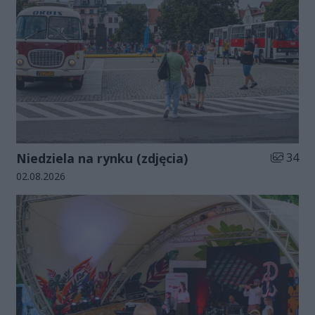
Liczba zd
Niedziela na rynku (zdjęcia)
34
Data dodania galerii:
02.08.2026