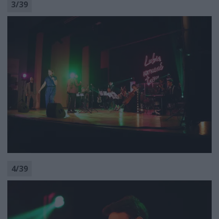
3
/
39
4
/
39