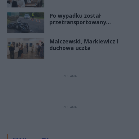
stawki
Po wypadku został
przetransportowany
śmigłowcem na Józefów.
Historia mrozi krew w żyłach
Malczewski, Markiewicz i
duchowa uczta
REKLAMA
REKLAMA