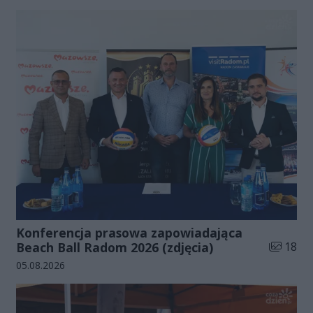
Konferencja prasowa zapowiadająca
Liczba zd
Beach Ball Radom 2026 (zdjęcia)
18
Data dodania galerii:
05.08.2026