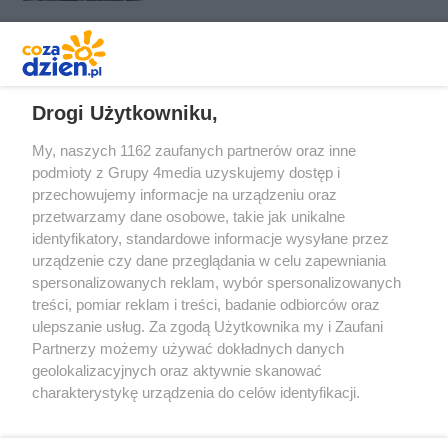
REKLAMA
Drogi Użytkowniku,
My, naszych 1162 zaufanych partnerów oraz inne
podmioty z Grupy 4media uzyskujemy dostęp i
przechowujemy informacje na urządzeniu oraz
przetwarzamy dane osobowe, takie jak unikalne
identyfikatory, standardowe informacje wysyłane przez
urządzenie czy dane przeglądania w celu zapewniania
spersonalizowanych reklam, wybór spersonalizowanych
Redakcja
Reklama
Prywatność
Praca Łódź
treści, pomiar reklam i treści, badanie odbiorców oraz
the:protocol
ulepszanie usług. Za zgodą Użytkownika my i Zaufani
Partnerzy możemy używać dokładnych danych
geolokalizacyjnych oraz aktywnie skanować
charakterystykę urządzenia do celów identyfikacji.
Ponieważ cenimy Twoją prywatność, prosimy o zgodę na
Szukaj
korzystanie z tych technologii poprzez kliknięcie