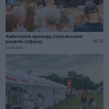
Radomianie śpiewają (nie)zakazane
Liczba zd
piosenki (zdjęcia)
32
Data dodania galerii:
01.08.2026