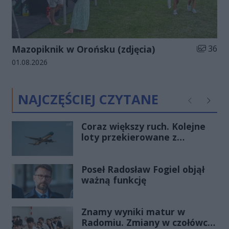
Liczba zd
Mazopiknik w Orońsku (zdjęcia)
36
Data dodania galerii:
01.08.2026
NAJCZĘŚCIEJ CZYTANE
Poprzednie
Następ
Coraz większy ruch. Kolejne
loty przekierowane z
Warszawy do Radomia
Poseł Radosław Fogiel objął
ważną funkcję
Znamy wyniki matur w
Radomiu. Zmiany w czołówce