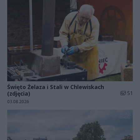
Święto Żelaza i Stali w Chlewiskach
Liczba zd
(zdjęcia)
51
Data dodania galerii:
03.08.2026