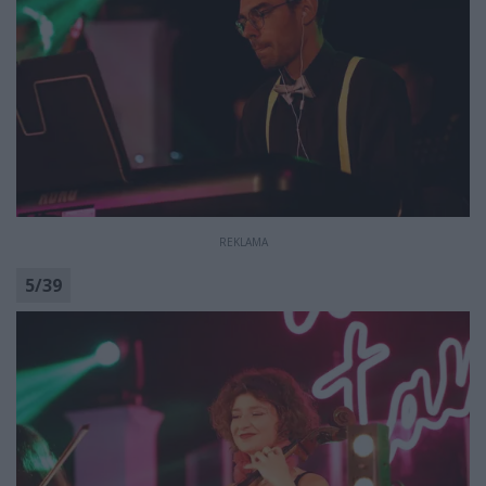
REKLAMA
5
/
39