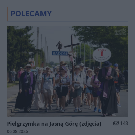
POLECAMY
Liczba zdj
Pielgrzymka na Jasną Górę (zdjęcia)
148
Data dodania galerii:
06.08.2026