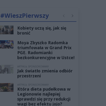
#WieszPierwszy
Poprzednie
Następne
Kobiety uczą się, jak się
bronić
Moya Zbyszko Radomka
triumfowała w Grand Prix
PGE. Radomianki
bezkonkurencyjne w Ustce!
ARTYKUŁ SPONSOROWANY
Jak światło zmienia odbiór
przestrzeni
ARTYKUŁ SPONSOROWANY
Która dieta pudełkowa w
Legionowie najlepiej
sprawdzi się przy redukcji
wagi bez efektu jojo?