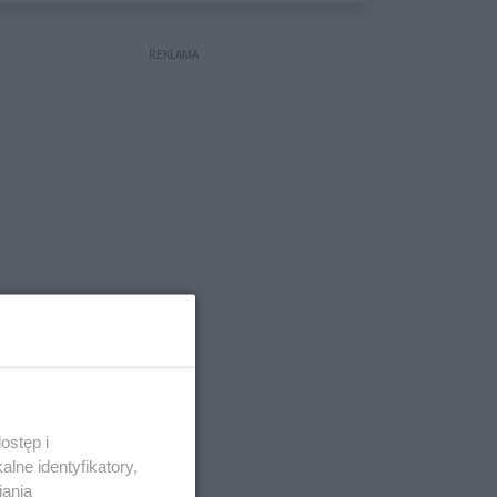
wyceniona na ponad milion
złotych
REKLAMA
ostęp i
lne identyfikatory,
iania