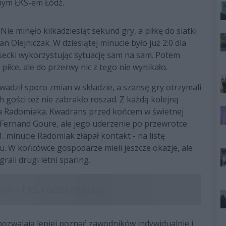
anym ŁKS-em Łódź.
Nie minęło kilkadziesiąt sekund gry, a piłkę do siatki
n Olejniczak. W dziesiątej minucie było już 2:0 dla
secki wykorzystując sytuację sam na sam. Potem
iłce, ale do przerwy nic z tego nie wynikało.
adził sporo zmian w składzie, a szansę gry otrzymali
h gości też nie zabrakło roszad. Z każdą kolejną
ga Radomiaka. Kwadrans przed końcem w świetnej
, Fernand Goure, ale jego uderzenie po przewrotce
. minucie Radomiak złapał kontakt - na listę
nu. W końcówce gospodarze mieli jeszcze okazje, ale
rali drugi letni sparing.
pozwalają lepiej poznać zawodników indywidualnie i