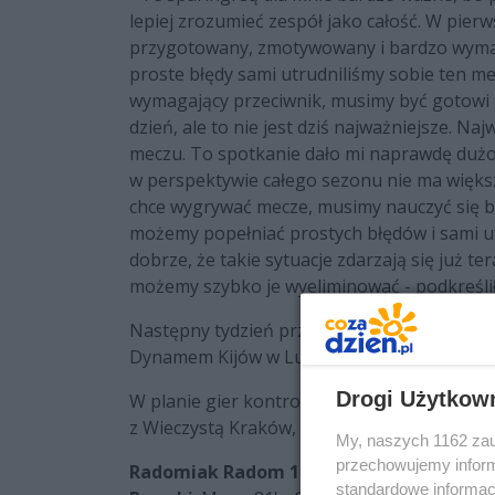
lepiej zrozumieć zespół jako całość. W pierw
przygotowany, zmotywowany i bardzo wymag
proste błędy sami utrudniliśmy sobie ten me
wymagający przeciwnik, musimy być gotowi o
dzień, ale to nie jest dziś najważniejsze. Na
meczu. To spotkanie dało mi naprawdę dużo 
w perspektywie całego sezonu nie ma większe
chce wygrywać mecze, musimy nauczyć się by
możemy popełniać prostych błędów i sami u
dobrze, że takie sytuacje zdarzają się już 
możemy szybko je wyeliminować - podkreśl
Następny tydzień przygotowań Radomiak z
Dynamem Kijów w Lublinie.
Drogi Użytkow
W planie gier kontrolnych pojawiło się jedn
z Wieczystą Kraków, a więc 25 lipca, Radom
My, naszych 1162 zau
przechowujemy informa
Radomiak Radom 1:2 ŁKS Łódź (0:2)
standardowe informac