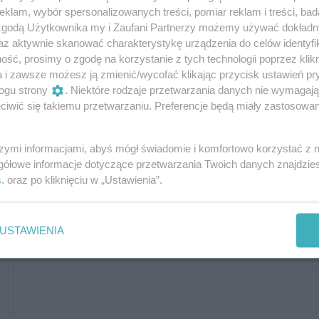
'
klam, wybór spersonalizowanych treści, pomiar reklam i treści, bad
 zgodą Użytkownika my i Zaufani Partnerzy możemy używać dokład
 (46' Markiewicz), Blasco (80' Stępień), Diéguez (46'
az aktywnie skanować charakterystykę urządzenia do celów identyfi
Donis), Alves (46' Żabicki (80' Baro)), Luquinhas (46'
ść, prosimy o zgodę na korzystanie z tych technologii poprzez klikn
 Karasek (46' Tapsoba Balde (46' Manu)
a i zawsze możesz ją zmienić/wycofać klikając przycisk ustawień pr
ogu strony
. Niektóre rodzaje przetwarzania danych nie wymagaj
iwić się takiemu przetwarzaniu. Preferencje będą miały zastosowania
szymi informacjami, abyś mógł świadomie i komfortowo korzystać z
gółowe informacje dotyczące przetwarzania Twoich danych znajdzi
s
. oraz po kliknięciu w „Ustawienia”.
USTAWIENIA