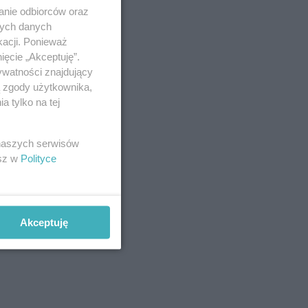
anie odbiorców oraz
nych danych
kacji. Ponieważ
ięcie „Akceptuję”.
ywatności znajdujący
ą zgody użytkownika,
 tylko na tej
 naszych serwisów
esz w
Polityce
Akceptuję