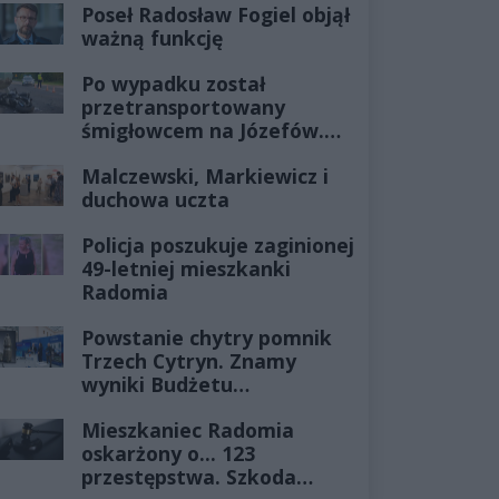
Poseł Radosław Fogiel objął
ważną funkcję
Po wypadku został
przetransportowany
śmigłowcem na Józefów.
Historia mrozi krew w
Malczewski, Markiewicz i
żyłach
duchowa uczta
Policja poszukuje zaginionej
49-letniej mieszkanki
Radomia
Powstanie chytry pomnik
Trzech Cytryn. Znamy
wyniki Budżetu
Obywatelskiego 2027
Mieszkaniec Radomia
oskarżony o... 123
przestępstwa. Szkoda