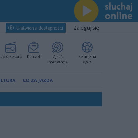
Zaloguj się
Ułatwienia dostępności
Radio Rekord
Kontakt
Zgłoś
Relacje na
interwencję
żywo
ULTURA
CO ZA JAZDA
nkurencyjne w Ustce!
ano umowę
Polski
 decyzję prokuratury
ów pokazali klasę
worzyć nową sportową tradycję"
ruchu