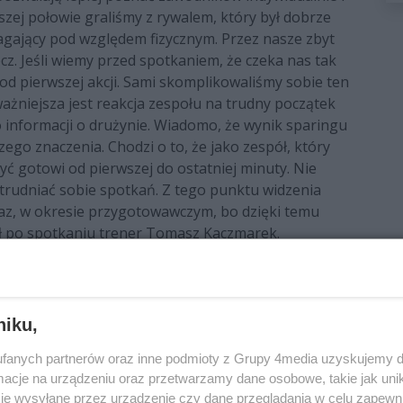
szej połowie graliśmy z rywalem, który był dobrze
ający pod względem fizycznym. Przez nasze zbyt
cz. Jeśli wiemy przed spotkaniem, że czeka nas tak
d pierwszej akcji. Sami skomplikowaliśmy sobie ten
jważniejsza jest reakcja zespołu na trudny początek
informacji o drużynie. Wiadomo, że wynik sparingu
go znaczenia. Chodzi o to, że jako zespół, który
ć gotowi od pierwszej do ostatniej minuty. Nie
trudniać sobie spotkań. Z tego punktu widzenia
teraz, w okresie przygotowawczym, bo dzięki temu
ił po spotkaniu trener Tomasz Kaczmarek.
akończy kolejnym meczem kontrolnym, tym razem z
niku,
o dodatkowe spotkanie - dzień po ligowej inauguracji
iak zmierzy się z cypryjskim Anorthosisem Famagusta.
fanych partnerów oraz inne podmioty z Grupy 4media uzyskujemy d
cje na urządzeniu oraz przetwarzamy dane osobowe, takie jak unika
je wysyłane przez urządzenie czy dane przeglądania w celu zapewn