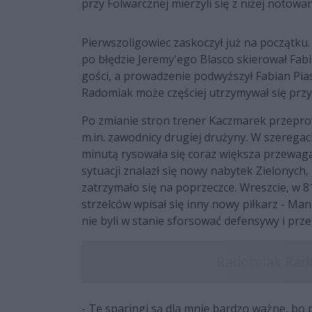
przy Folwarcznej mierzyli się z niżej notow
Pierwszoligowiec zaskoczył już na początku. 
po błędzie Jeremy'ego Blasco skierował Fabia
gości, a prowadzenie podwyższył Fabian Pia
Radomiak może częściej utrzymywał się przy p
Po zmianie stron trener Kaczmarek przeprow
m.in. zawodnicy drugiej drużyny. W szeregac
minutą rysowała się coraz większa przewa
sytuacji znalazł się nowy nabytek Zielonych
zatrzymało się na poprzeczce. Wreszcie, w 81
strzelców wpisał się inny nowy piłkarz - Ma
nie byli w stanie sforsować defensywy i przeg
- Te sparingi są dla mnie bardzo ważne, bo 