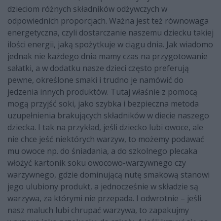
dzieciom różnych składników odżywczych w
odpowiednich proporcjach. Ważna jest też równowaga
energetyczna, czyli dostarczanie naszemu dziecku takiej
ilości energii, jaką spożytkuje w ciągu dnia. Jak wiadomo
jednak nie każdego dnia mamy czas na przygotowanie
sałatki, a w dodatku nasze dzieci często preferują
pewne, określone smaki i trudno je namówić do
jedzenia innych produktów. Tutaj właśnie z pomocą
mogą przyjść soki, jako szybka i bezpieczna metoda
uzupełnienia brakujących składników w diecie naszego
dziecka. I tak na przykład, jeśli dziecko lubi owoce, ale
nie chce jeść niektórych warzyw, to możemy podawać
mu owoce np. do śniadania, a do szkolnego plecaka
włożyć kartonik soku owocowo-warzywnego czy
warzywnego, gdzie dominującą nutę smakową stanowi
jego ulubiony produkt, a jednocześnie w składzie są
warzywa, za którymi nie przepada. I odwrotnie – jeśli
nasz maluch lubi chrupać warzywa, to zapakujmy