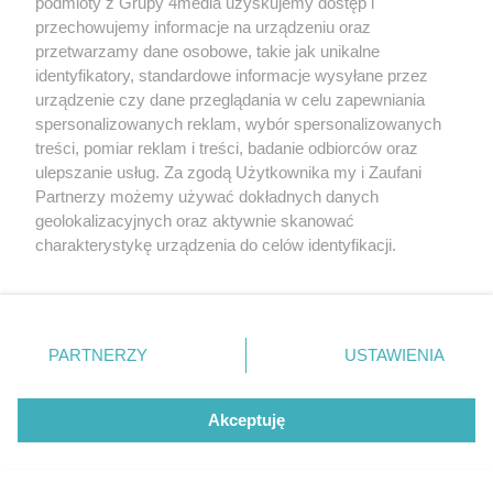
podmioty z Grupy 4media uzyskujemy dostęp i
przechowujemy informacje na urządzeniu oraz
przetwarzamy dane osobowe, takie jak unikalne
identyfikatory, standardowe informacje wysyłane przez
Jak światło zmienia odbiór przestrzeni
urządzenie czy dane przeglądania w celu zapewniania
Data dodania artykułu:
07.08.2026 15:35
spersonalizowanych reklam, wybór spersonalizowanych
Kategorie artykułu:
Styl życia
treści, pomiar reklam i treści, badanie odbiorców oraz
ulepszanie usług. Za zgodą Użytkownika my i Zaufani
ARTYKUŁ SPONSOROWANY
Partnerzy możemy używać dokładnych danych
geolokalizacyjnych oraz aktywnie skanować
charakterystykę urządzenia do celów identyfikacji.
Ponieważ cenimy Twoją prywatność, prosimy o zgodę na
korzystanie z tych technologii poprzez kliknięcie
„Akceptuję”. Zgoda jest dobrowolna i zawsze możesz ją
zmienić/wycofać klikając przycisk ustawień prywatności
PARTNERZY
USTAWIENIA
znajdujący się w lewym dolnym rogu strony
. Niektóre
rodzaje przetwarzania danych nie wymagają zgody
użytkownika, ale masz prawo sprzeciwić się takiemu
Akceptuję
Która dieta pudełkowa w Legionowie
przetwarzaniu. Preferencje będą miały zastosowania tylko
najlepiej sprawdzi się przy redukcji wagi bez
na tej witrynie.
efektu jojo?