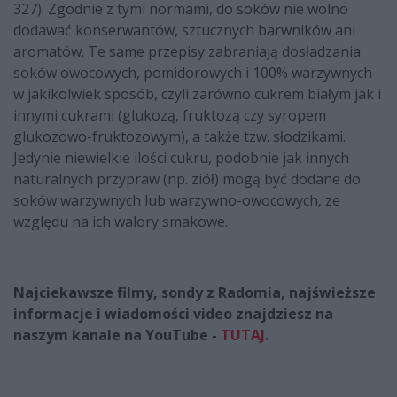
327). Zgodnie z tymi normami, do soków nie wolno
dodawać konserwantów, sztucznych barwników ani
aromatów. Te same przepisy zabraniają dosładzania
soków owocowych, pomidorowych i 100% warzywnych
w jakikolwiek sposób, czyli zarówno cukrem białym jak i
innymi cukrami (glukozą, fruktozą czy syropem
glukozowo-fruktozowym), a także tzw. słodzikami.
Jedynie niewielkie ilości cukru, podobnie jak innych
naturalnych przypraw (np. ziół) mogą być dodane do
soków warzywnych lub warzywno-owocowych, ze
względu na ich walory smakowe.
Najciekawsze filmy, sondy z Radomia, najświeższe
informacje i wiadomości video znajdziesz na
naszym kanale na YouTube -
TUTAJ
.