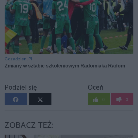
Podziel się
Oceń
0
0
ZOBACZ TEŻ: