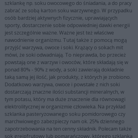
szklankę np. soku owocowego do śniadania, a do pracy
zabrać ze sobą karton soku warzywnego. W przypadku
osób bardziej aktywnych fizycznie, uprawiających
sporty, dostarczenie sobie odpowiedniej dawki energii
jest szczególnie ważne. Ważne jest też właściwe
nawodnienie organizmu. Tutaj także z pomocą mogą
przyjść warzywa, owoce i soki. Krążący o sokach mit
mówi, że soki odwadniają. To nieprawda, bo przecież
powstają one z warzyw i owoców, które składają się w
ponad 80% - 90% z wody, a soki zawierają dokładnie
taką samą jej ilość, jak produkty, z których je zrobiono.
Dodatkowo warzywa, owoce i powstałe z nich soki
dostarczają znaczne ilości substancji mineralnych, w
tym potasu, który ma duże znaczenie dla równowagi
elektrolitycznej w organizmie człowieka. Na przykład
szklanka pasteryzowanego soku pomidorowego czy
marchwiowego zabezpieczy nam ok. 25% dziennego
zapotrzebowania na ten cenny składnik. Polecam także
sok grejpfrutowy lub pomarańczowy, którego szklanka