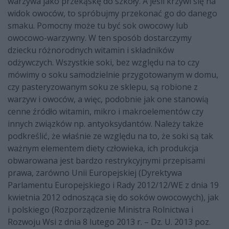
warzywa jako przekąskę do szkoły. A jeśli krzywi się na
widok owoców, to spróbujmy przekonać go do danego
smaku. Pomocny może tu być sok owocowy lub
owocowo-warzywny. W ten sposób dostarczymy
dziecku różnorodnych witamin i składników
odżywczych. Wszystkie soki, bez względu na to czy
mówimy o soku samodzielnie przygotowanym w domu,
czy pasteryzowanym soku ze sklepu, są robione z
warzyw i owoców, a więc, podobnie jak one stanowią
cenne źródło witamin, mikro i makroelementów czy
innych związków np. antyoksydantów. Należy także
podkreślić, że właśnie ze względu na to, że soki są tak
ważnym elementem diety człowieka, ich produkcja
obwarowana jest bardzo restrykcyjnymi przepisami
prawa, zarówno Unii Europejskiej (Dyrektywa
Parlamentu Europejskiego i Rady 2012/12/WE z dnia 19
kwietnia 2012 odnosząca się do soków owocowych), jak
i polskiego (Rozporządzenie Ministra Rolnictwa i
Rozwoju Wsi z dnia 8 lutego 2013 r. – Dz. U. 2013 poz.