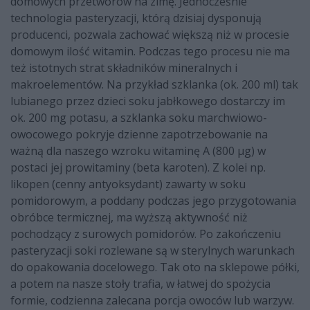
domowych przetworów na zimę. Jednocześnie
technologia pasteryzacji, którą dzisiaj dysponują
producenci, pozwala zachować większą niż w procesie
domowym ilość witamin. Podczas tego procesu nie ma
też istotnych strat składników mineralnych i
makroelementów. Na przykład szklanka (ok. 200 ml) tak
lubianego przez dzieci soku jabłkowego dostarczy im
ok. 200 mg potasu, a szklanka soku marchwiowo-
owocowego pokryje dzienne zapotrzebowanie na
ważną dla naszego wzroku witaminę A (800 µg) w
postaci jej prowitaminy (beta karoten). Z kolei np.
likopen (cenny antyoksydant) zawarty w soku
pomidorowym, a poddany podczas jego przygotowania
obróbce termicznej, ma wyższą aktywność niż
pochodzący z surowych pomidorów. Po zakończeniu
pasteryzacji soki rozlewane są w sterylnych warunkach
do opakowania docelowego. Tak oto na sklepowe półki,
a potem na nasze stoły trafia, w łatwej do spożycia
formie, codzienna zalecana porcja owoców lub warzyw.