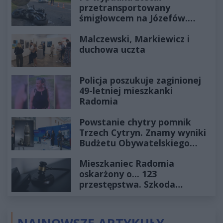
przetransportowany
śmigłowcem na Józefów.
Historia mrozi krew w żyłach
Malczewski, Markiewicz i
duchowa uczta
Policja poszukuje zaginionej
49-letniej mieszkanki
Radomia
Powstanie chytry pomnik
Trzech Cytryn. Znamy wyniki
Budżetu Obywatelskiego
2027
Mieszkaniec Radomia
oskarżony o... 123
przestępstwa. Szkoda
wyceniona na ponad milion
złotych