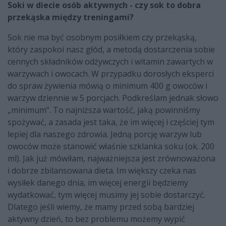
Soki w diecie osób aktywnych - czy sok to dobra
przekąska między treningami?
Sok nie ma być osobnym posiłkiem czy przekąską,
który zaspokoi nasz głód, a metodą dostarczenia sobie
cennych składników odżywczych i witamin zawartych w
warzywach i owocach. W przypadku dorosłych eksperci
do spraw żywienia mówią o minimum 400 g owoców i
warzyw dziennie w 5 porcjach. Podkreślam jednak słowo
„minimum”. To najniższa wartość, jaką powinniśmy
spożywać, a zasada jest taka, że im więcej i częściej tym
lepiej dla naszego zdrowia. Jedną porcję warzyw lub
owoców może stanowić właśnie szklanka soku (ok. 200
ml). Jak już mówiłam, najważniejsza jest zrównoważona
i dobrze zbilansowana dieta. Im większy czeka nas
wysiłek danego dnia, im więcej energii będziemy
wydatkować, tym więcej musimy jej sobie dostarczyć.
Dlatego jeśli wiemy, że mamy przed sobą bardziej
aktywny dzień, to bez problemu możemy wypić