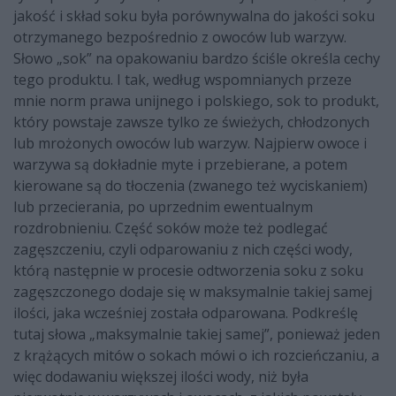
jakość i skład soku była porównywalna do jakości soku
otrzymanego bezpośrednio z owoców lub warzyw.
Słowo „sok” na opakowaniu bardzo ściśle określa cechy
tego produktu. I tak, według wspomnianych przeze
mnie norm prawa unijnego i polskiego, sok to produkt,
który powstaje zawsze tylko ze świeżych, chłodzonych
lub mrożonych owoców lub warzyw. Najpierw owoce i
warzywa są dokładnie myte i przebierane, a potem
kierowane są do tłoczenia (zwanego też wyciskaniem)
lub przecierania, po uprzednim ewentualnym
rozdrobnieniu. Część soków może też podlegać
zagęszczeniu, czyli odparowaniu z nich części wody,
którą następnie w procesie odtworzenia soku z soku
zagęszczonego dodaje się w maksymalnie takiej samej
ilości, jaka wcześniej została odparowana. Podkreślę
tutaj słowa „maksymalnie takiej samej”, ponieważ jeden
z krążących mitów o sokach mówi o ich rozcieńczaniu, a
więc dodawaniu większej ilości wody, niż była