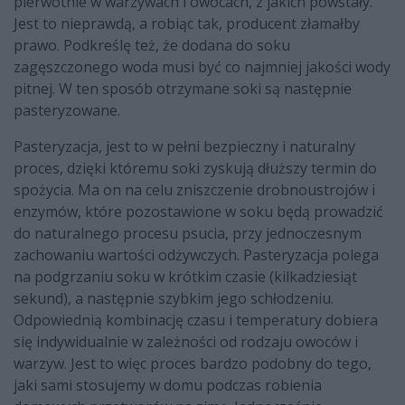
pierwotnie w warzywach i owocach, z jakich powstały.
Jest to nieprawdą, a robiąc tak, producent złamałby
prawo. Podkreślę też, że dodana do soku
zagęszczonego woda musi być co najmniej jakości wody
pitnej. W ten sposób otrzymane soki są następnie
pasteryzowane.
Pasteryzacja, jest to w pełni bezpieczny i naturalny
proces, dzięki któremu soki zyskują dłuższy termin do
spożycia. Ma on na celu zniszczenie drobnoustrojów i
enzymów, które pozostawione w soku będą prowadzić
do naturalnego procesu psucia, przy jednoczesnym
zachowaniu wartości odżywczych. Pasteryzacja polega
na podgrzaniu soku w krótkim czasie (kilkadziesiąt
sekund), a następnie szybkim jego schłodzeniu.
Odpowiednią kombinację czasu i temperatury dobiera
się indywidualnie w zależności od rodzaju owoców i
warzyw. Jest to więc proces bardzo podobny do tego,
jaki sami stosujemy w domu podczas robienia