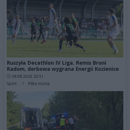
Ruszyła Decathlon IV Liga. Remis Broni
Radom, derbowa wygrana Energii Kozienice
Data dodania artykułu:
08.08.2026 20:51
Kategorie artykułu:
Sport
Piłka nożna