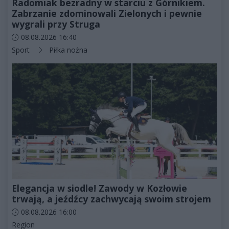
Radomiak bezradny w starciu z Górnikiem.
Zabrzanie zdominowali Zielonych i pewnie
wygrali przy Struga
Data dodania artykułu:
08.08.2026 16:40
Kategorie artykułu:
Sport
Piłka nożna
Elegancja w siodle! Zawody w Kozłowie
trwają, a jeźdźcy zachwycają swoim strojem
Data dodania artykułu:
08.08.2026 16:00
Kategorie artykułu:
Region