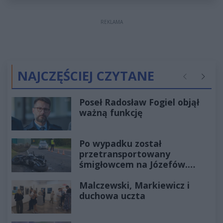
REKLAMA
NAJCZĘŚCIEJ CZYTANE
Poprzednie
Następ
Poseł Radosław Fogiel objął
ważną funkcję
Po wypadku został
przetransportowany
śmigłowcem na Józefów.
Historia mrozi krew w żyłach
Malczewski, Markiewicz i
duchowa uczta