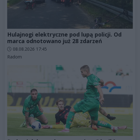
Hulajnogi elektryczne pod lupą policji. Od
marca odnotowano już 28 zdarzeń
Data dodania artykułu:
08.08.2026 17:45
Kategorie artykułu:
Radom