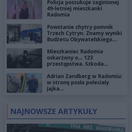
Policja poszukuje zaginionej
49-letniej mieszkanki
Radomia
Powstanie chytry pomnik
Trzech Cytryn. Znamy wyniki
Budżetu Obywatelskiego
2027
Mieszkaniec Radomia
oskarżony o... 123
przestępstwa. Szkoda
wyceniona na ponad milion
Adrian Zandberg w Radomiu:
złotych
w stronę posła poleciały
jajka…
NAJNOWSZE ARTYKUŁY