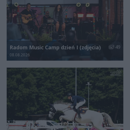
Liczba zdj
Radom Music Camp dzień I (zdjęcia)
49
Data dodania galerii:
08.08.2026