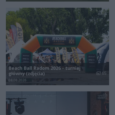
Beach Ball Radom 2026 - turniej
Liczba zdj
główny (zdjęcia)
65
Data dodania galerii:
08.08.2026