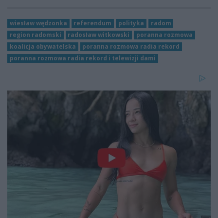
wiesław wędzonka
referendum
polityka
radom
region radomski
radosław witkowski
poranna rozmowa
koalicja obywatelska
poranna rozmowa radia rekord
poranna rozmowa radia rekord i telewizji dami