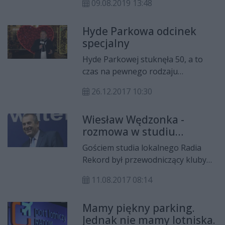
09.08.2019 13:48
prezydentowi, przez Regionalną
Izbę Obrachunkową. Radni Koalicji
Hyde Parkowa odcinek
Obywatelskiej apelują do Radnych
specjalny
Prawa i Sprawiedliwości o
zaprzestanie wojny z prezydentem
Hyde Parkowej stuknęła 50, a to
Radosławem Witkowskim i nie
czas na pewnego rodzaju
ośmieszanie instytucji, jaką jest
podsumowania. Zobaczcie jak przez
Rada Miejska.
26.12.2017 10:30
ten czas zmieniał się program
Łukasza Molendy. Zapraszamy do
Wiesław Wędzonka -
obejrzenia specjalnego 50 odcinka
rozmowa w studiu
programu.
lokalnym Radia Rekord
Gościem studia lokalnego Radia
Rekord był przewodniczący kluby
radnych Platformy Obywatelskiej
11.08.2017 08:14
Wiesław Wędzonka. Rozmawiał
Krzysztof Czaban.
Mamy piękny parking.
Jednak nie mamy lotniska.