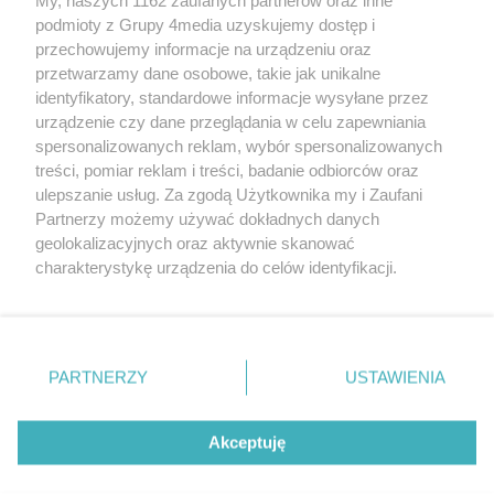
podmioty z Grupy 4media uzyskujemy dostęp i
przechowujemy informacje na urządzeniu oraz
przetwarzamy dane osobowe, takie jak unikalne
identyfikatory, standardowe informacje wysyłane przez
urządzenie czy dane przeglądania w celu zapewniania
spersonalizowanych reklam, wybór spersonalizowanych
Redakcja
Reklama
Prywatność
Praca Łódź
treści, pomiar reklam i treści, badanie odbiorców oraz
the:protocol
ulepszanie usług. Za zgodą Użytkownika my i Zaufani
Partnerzy możemy używać dokładnych danych
geolokalizacyjnych oraz aktywnie skanować
charakterystykę urządzenia do celów identyfikacji.
Ponieważ cenimy Twoją prywatność, prosimy o zgodę na
Szukaj
korzystanie z tych technologii poprzez kliknięcie
„Akceptuję”. Zgoda jest dobrowolna i zawsze możesz ją
zmienić/wycofać klikając przycisk ustawień prywatności
Facebook.com
Youtube.com
PARTNERZY
USTAWIENIA
znajdujący się w lewym dolnym rogu strony
. Niektóre
rodzaje przetwarzania danych nie wymagają zgody
użytkownika, ale masz prawo sprzeciwić się takiemu
Akceptuję
przetwarzaniu. Preferencje będą miały zastosowania tylko
na tej witrynie.
CMS portalu
przygotowany przez