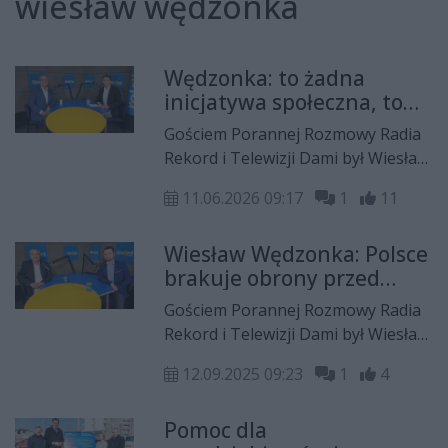
wiesław wędzonka
Wędzonka: to żadna
inicjatywa społeczna, to
inicjatywa polityczna po
Gościem Porannej Rozmowy Radia
to, by dokuczyć
Rekord i Telewizji Dami był Wiesław
prezydentowi
Wędzonka, były radny Rady
11.06.2026 09:17
1
11
Miejskiej w Radomiu z ramienia
Koalicji Obywatelskiej.
Wiesław Wędzonka: Polsce
brakuje obrony przed
dronami
Gościem Porannej Rozmowy Radia
Rekord i Telewizji Dami był Wiesław
Wędzonka, który podsumował
12.09.2025 09:23
1
4
wydarzenia polityczne z Radomia z
ostatnich kilku tygodni.
Pomoc dla