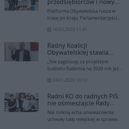
przedsiębiorców i nowy
program mieszkaniowy.
Platforma Obywatelska rusza w
Platforma Obywatelska
trasę po kraju. Parlamentarzyści
rusza z kampanią
prezentują mieszkańcom założenia
wyborczą
16.03.2023 11:41
nowego programu
mieszkaniowego oraz formy
Radny Koalicji
wsparcia dla przedsiębiorców. To
Obywatelskiej stawia
dopiero część propozycji, z którymi
warunek przed
największa obecnie partia
„Nie zagłosuję za projektem
głosowaniem
opozycyjna będzie szła do
budżetu Radomia na 2020 rok jeżeli
wyborów.
temat odbioru i segregacji śmieci
24.01.2020 10:59
nie zostanie załatwiony bez szkody
dla finansów miasta” - mówi
Radni KO do radnych PiS:
Wiesław Wędzonka, radny Koalicji
nie ośmieszajcie Rady
Obywatelskiej.
Miejskiej
Nie milkną echa unieważnienia
uchwały rady miejskiej w sprawie
nieudzielania absolutorium