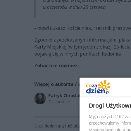
uroczystości w dniu 25 czerwca
- mówi Łukasz Kościelniak, rzecznik prasow
Zgodnie z przekazanymi informacjami plak
Karty Miejskiej (w tym jeden z okazji 25-leci
pojawią się w innych punktach Radomia.
Zobaczcie również:
Więcej o autorze / autorach:
Patryk Chruślak
Dziennikarz
Drogi Użytkow
My, naszych 1162 zau
przechowujemy informa
Data dodania:
21.05.2026 09:41
standardowe informac