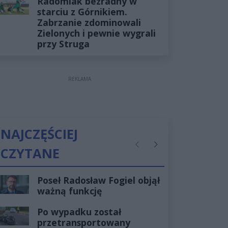
Radomiak bezradny w
starciu z Górnikiem.
Zabrzanie zdominowali
Zielonych i pewnie wygrali
przy Struga
REKLAMA
NAJCZĘŚCIEJ
CZYTANE
Poprzednie
Następne
Poseł Radosław Fogiel objął
ważną funkcję
Po wypadku został
przetransportowany