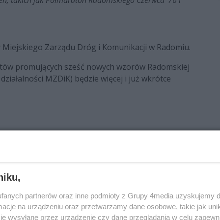
y Miejskiego Zarządu Dróg i Komunikacji w Radomiu.
atów promujących sześć nowych wzorów Radomskiej
a działalności MZDiK) będzie więcej i już wkrótce
niku,
fanych partnerów oraz inne podmioty z Grupy 4media uzyskujemy d
cje na urządzeniu oraz przetwarzamy dane osobowe, takie jak unika
je wysyłane przez urządzenie czy dane przeglądania w celu zapewn