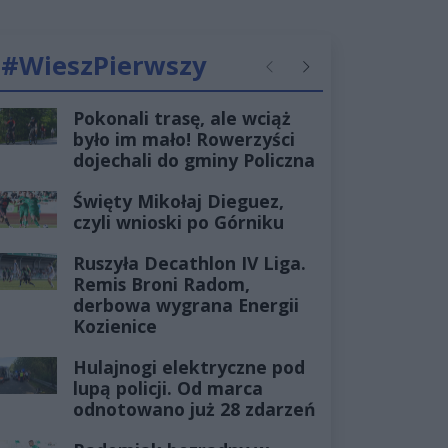
#WieszPierwszy
Poprzednie
Następne
Pokonali trasę, ale wciąż
było im mało! Rowerzyści
dojechali do gminy Policzna
Święty Mikołaj Dieguez,
czyli wnioski po Górniku
Ruszyła Decathlon IV Liga.
Remis Broni Radom,
derbowa wygrana Energii
Kozienice
Hulajnogi elektryczne pod
lupą policji. Od marca
odnotowano już 28 zdarzeń