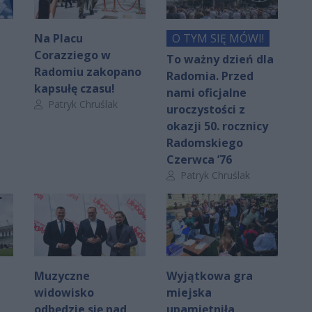
Na Placu
O TYM SIĘ MÓWI!
Corazziego w
To ważny dzień dla
Radomiu zakopano
Radomia. Przed
kapsułę czasu!
nami oficjalne
Autor artykułu:
Patryk Chruślak
uroczystości z
okazji 50. rocznicy
Radomskiego
Czerwca ’76
Autor artykułu:
Patryk Chruślak
Muzyczne
Wyjątkowa gra
widowisko
miejska
odbędzie się nad
upamiętniła