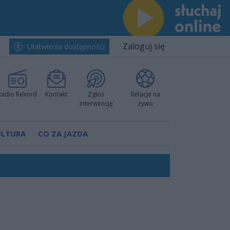
Zaloguj się
Ułatwienia dostępności
Radio Rekord
Kontakt
Zgłoś
Relacje na
interwencję
żywo
ULTURA
CO ZA JAZDA
h i pewnie wygrali przy Struga