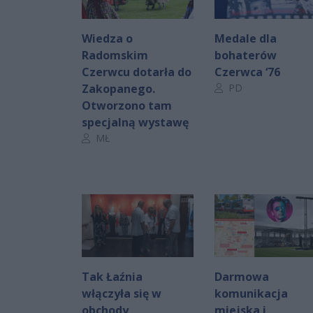
Wiedza o
Medale dla
Radomskim
bohaterów
Czerwcu dotarła do
Czerwca ‘76
Autor artykułu:
Zakopanego.
PD
Otworzono tam
specjalną wystawę
Autor artykułu:
MŁ
Tak Łaźnia
Darmowa
włączyła się w
komunikacja
obchody
miejska i