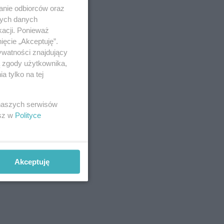
anie odbiorców oraz
nych danych
kacji. Ponieważ
ięcie „Akceptuję”.
ywatności znajdujący
ą zgody użytkownika,
 tylko na tej
 naszych serwisów
esz w
Polityce
Akceptuję