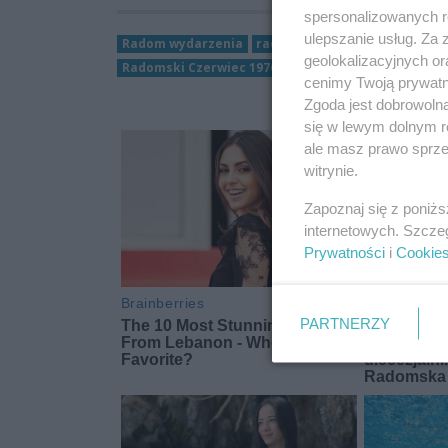
spersonalizowanych re
ulepszanie usług. Za
Radom wydarzenia
radomski czerwiec
karta mi
geolokalizacyjnych or
Radomski Czerwiec 1976 roku
cenimy Twoją prywatno
Zgoda jest dobrowoln
się w lewym dolnym r
ale masz prawo sprzec
witrynie.
Zapoznaj się z poniż
internetowych. Szcze
Prywatności
i
Cookie
PARTNERZY