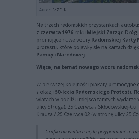
Autor:
MZDiK
Na trzech radomskich przystankach autobu
z czerwca 1976
roku
Miejski Zarząd Dróg
promujące nowe wzory
Radomskiej Karty 
protestu, które pojawiły się na kartach dzię
Pamięci Narodowej
.
Więcej na temat nowego wzoru radomskic
W pierwszej kolejności plakaty promocyjne 
z okazji
50-lecia Radomskiego Protestu R
wiatach w pobliżu miejsca tamtych wydarzeń.
ulicy Struga), 25 Czerwca / Skłodowskiej-Cur
Krauza / 25 Czerwca 02 (w stronę ulicy 25 Cz
Grafiki na wiatach będą przypominać o rob
planowanych w najbliższym okresie wydarze