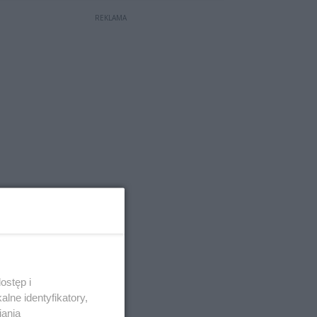
REKLAMA
ostęp i
lne identyfikatory,
iania