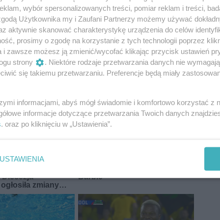
klam, wybór spersonalizowanych treści, pomiar reklam i treści, bad
 zgodą Użytkownika my i Zaufani Partnerzy możemy używać dokład
ejska
przystanki
MZDiK Radom
az aktywnie skanować charakterystykę urządzenia do celów identyfi
ść, prosimy o zgodę na korzystanie z tych technologii poprzez klikn
a i zawsze możesz ją zmienić/wycofać klikając przycisk ustawień pr
ogu strony
. Niektóre rodzaje przetwarzania danych nie wymagaj
iwić się takiemu przetwarzaniu. Preferencje będą miały zastosowania
szymi informacjami, abyś mógł świadomie i komfortowo korzystać z
gółowe informacje dotyczące przetwarzania Twoich danych znajdzi
s
. oraz po kliknięciu w „Ustawienia”.
USTAWIENIA