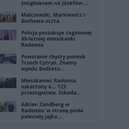
śmigłowcem na Józefów.
Historia mrozi krew w
Malczewski, Markiewicz i
żyłach
duchowa uczta
Policja poszukuje zaginionej
49-letniej mieszkanki
Radomia
Powstanie chytry pomnik
Trzech Cytryn. Znamy
wyniki Budżetu
Obywatelskiego 2027
Mieszkaniec Radomia
oskarżony o... 123
przestępstwa. Szkoda
wyceniona na ponad milion
Adrian Zandberg w
złotych
Radomiu: w stronę posła
poleciały jajka…