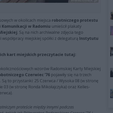
sowych w okolicach miejsca
robotniczego protestu
 i Komunikacji w Radomiu
umieścił plakaty
Miejskiej
. Są na nich archiwalne zdjęcia tego
ki współpracy miejskiej spółki z delegaturą
Instytutu
h kart miejskich przeczytacie tutaj:
okolicznościowych wzorów Radomskiej Karty Miejskiej
obotniczego Czerwiec ’76
pojawiły się na trzech
 Są to przystanki: 25 Czerwca / Wysoka 08 (w stronę
ie 03 (w stronę Ronda Mikołajczyka) oraz Kelles-
erwca).
otniczym proteście między innymi podczas
ń, takich jak Półmaraton Radomskiego Czerwca ’76 i