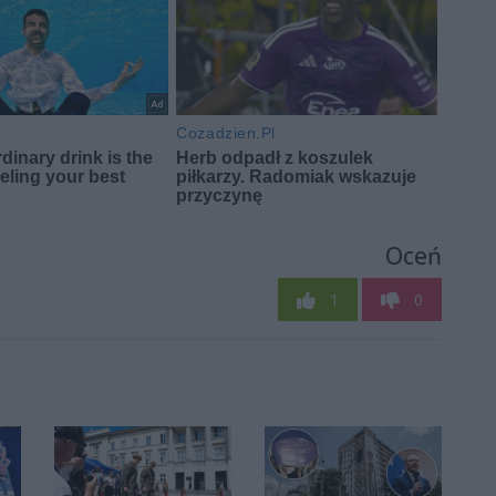
Oceń
1
0