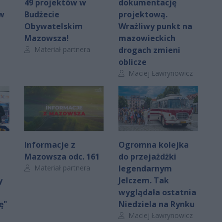
49 projektów w
dokumentację
 w
Budżecie
projektową.
Obywatelskim
Wrażliwy punkt na
Mazowsza!
mazowieckich
Autor artykułu:
Materiał partnera
drogach zmieni
oblicze
Autor artykułu:
Maciej Ławrynowicz
m
Informacje z
Ogromna kolejka
Mazowsza odc. 161
do przejażdżki
Autor artykułu:
Materiał partnera
legendarnym
y
Jelczem. Tak
wyglądała ostatnia
ę"
Niedziela na Rynku
Autor artykułu:
Maciej Ławrynowicz