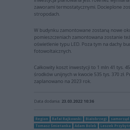
inwestycja planowana jest również wymiana s
zaworami termostatycznymi. Docieplone zost
stropodach.
W budynku zamontowane zostaną nowe okna,
pomieszczeniach zamontowana zostanie też 
oświetlenie typu LED. Poza tym na dachy bu
fotowoltaicznych.
Całkowity koszt inwestycji to 1 mln 41 tys. 
środków unijnych w kwocie 535 tys. 370 zł. 
zaplanowano na 2023 rok.
Data dodania:
23.03.2022 10:36
Region
Rafał Rajkowski
Białobrzegi
samorząd
Tomasz Śmietanka
Adam Bolek
Leszek Przybyt