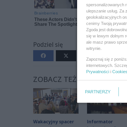
spersonalizowanych re
ulepszanie usług. Za
geolokalizacyjnych or
cenimy Twoją prywatno
Zgoda jest dobrowoln
się w lewym dolnym r
ale masz prawo sprzec
Podziel się
witrynie.
Zapoznaj się z poniż
internetowych. Szcze
Prywatności
i
Cookie
ZOBACZ TEŻ:
PARTNERZY
Wakacyjny spacer
Informator