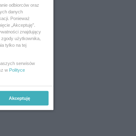
anie odbiorców oraz
nych danych
kacji. Ponieważ
ięcie „Akceptuję”.
ywatności znajdujący
ą zgody użytkownika,
 tylko na tej
 naszych serwisów
esz w
Polityce
Akceptuję