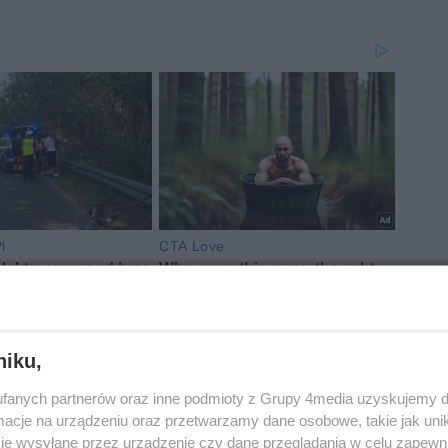
niku,
fanych partnerów oraz inne podmioty z Grupy 4media uzyskujemy d
cje na urządzeniu oraz przetwarzamy dane osobowe, takie jak unika
je wysyłane przez urządzenie czy dane przeglądania w celu zapewn