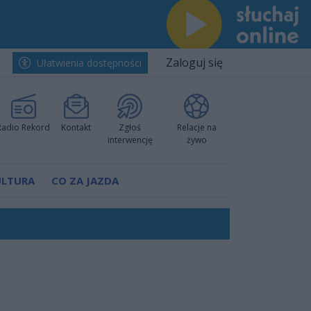
Zaloguj się
Ułatwienia dostępności
Radio Rekord
Kontakt
Zgłoś
Relacje na
interwencję
żywo
ULTURA
CO ZA JAZDA
h i pewnie wygrali przy Struga
nkurencyjne w Ustce!
 decyzję prokuratury