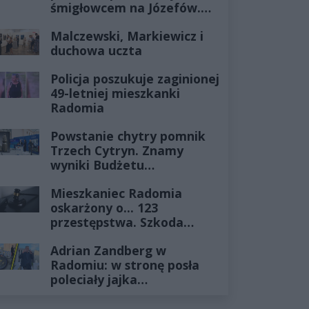
śmigłowcem na Józefów.
Historia mrozi krew w
Malczewski, Markiewicz i
żyłach
duchowa uczta
Policja poszukuje zaginionej
49-letniej mieszkanki
Radomia
Powstanie chytry pomnik
Trzech Cytryn. Znamy
wyniki Budżetu
Obywatelskiego 2027
Mieszkaniec Radomia
oskarżony o... 123
przestępstwa. Szkoda
wyceniona na ponad milion
Adrian Zandberg w
złotych
Radomiu: w stronę posła
poleciały jajka…