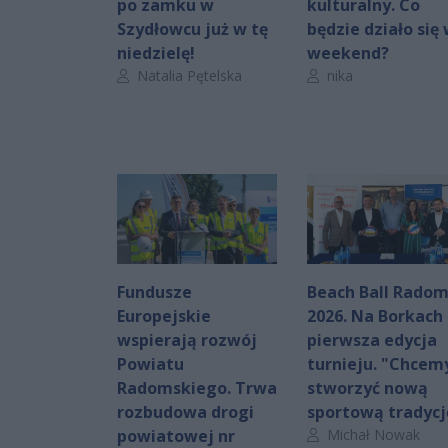
po zamku w
kulturalny. Co
Szydłowcu już w tę
będzie działo się
niedzielę!
weekend?
Autor artykułu:
Autor artykułu:
Natalia Pętelska
nika
Fundusze
Beach Ball Rado
Europejskie
2026. Na Borkach
wspierają rozwój
pierwsza edycja
Powiatu
turnieju. "Chcem
Radomskiego. Trwa
stworzyć nową
rozbudowa drogi
sportową tradycj
Autor artykułu:
powiatowej nr
Michał Nowak