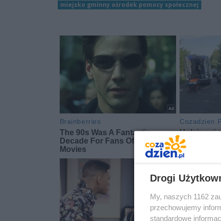
miejsko gminny ośrodek pomocy społecznej
Drogi Użytkow
My, naszych 1162 zau
przechowujemy informa
standardowe informac