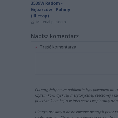
3539W Radom -
Gębarzów - Polany
(III etap)
Autor artykułu:
Materiał partnera
Napisz komentarz
Treść komentarza
Chcemy, żeby nasze publikacje były powodem do r
Czytelników; dyskusji merytorycznej, rzeczowej i 
przeciwnikiem hejtu w Internecie i wspieramy dzia
Dlatego prosimy o dostosowanie pisanych przez 
społeczeństwa. Chcemy, żeby dyskusja prowadzona