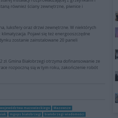
tarej instalacji rozprowadzającej z grzejnikami i
aną również ściany zewnętrzne, piwnice i
 luksfery oraz drzwi zewnętrzne. W niektórych
klimatyzacja. Pojawi się też energooszczędne
dynku zostanie zainstalowane 20 paneli
452 zł. Gmina Białobrzegi otrzyma dofinansowanie ze
Prace rozpoczną sią w tym roku, zakończenie robót
 województwa mazowieckiego
Mazowsze
niak
mgops białobrzegi
białobrzegi wiadomości