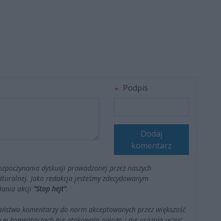
Podpis
Dodaj
komentarz
ozpoczynania dyskusji prowadzonej przez naszych
kulturalnej. Jako redakcja jesteśmy zdecydowanym
łania akcji
"Stop hejt"
.
Państwa komentarzy do norm akceptowanych przez większość
 w komentarzach nie atakowała nikogo i nie urażała uczuć