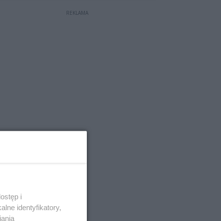
REKLAMA
ostęp i
lne identyfikatory,
iania