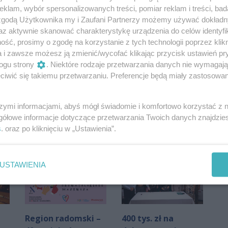
klam, wybór spersonalizowanych treści, pomiar reklam i treści, bad
 zgodą Użytkownika my i Zaufani Partnerzy możemy używać dokład
az aktywnie skanować charakterystykę urządzenia do celów identyfi
ść, prosimy o zgodę na korzystanie z tych technologii poprzez klikn
a i zawsze możesz ją zmienić/wycofać klikając przycisk ustawień pr
ogu strony
. Niektóre rodzaje przetwarzania danych nie wymagaj
iwić się takiemu przetwarzaniu. Preferencje będą miały zastosowania
Oceń
0
0
szymi informacjami, abyś mógł świadomie i komfortowo korzystać z
gółowe informacje dotyczące przetwarzania Twoich danych znajdzi
s
. oraz po kliknięciu w „Ustawienia”.
USTAWIENIA
Region radomski –
400 tys. zł na