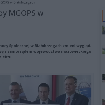
 MGOPS w Białobrzegach
iby MGOPS w
cy Społecznej w Białobrzegach zmieni wygląd.
mowę z samorządem województwa mazowieckiego
biektu.