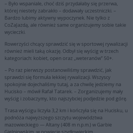
– Było wspaniale, choć dziś przydałaby się przerwa,
której niestety zabrakło – dodawały uczestniczki. –
Bardzo lubimy aktywny wypoczynek. Nie tylko z
CoZaJazdą, ale również same organizujemy sobie takie
wycieczki.
Rowerzyści chcący sprawdzić się w sportowej rywalizacji
również mieli taką okazję. Odbył się wyścig w trzech
kategoriach: kobiet, open oraz „weteranów” 50+.
– Po raz pierwszy postanowiliśmy sprawdzić, jak
sprawdzi się formuła lekkiej rywalizacji. Wszyscy
spokojnie dojechaliśmy tutaj, a za chwilę jedziemy na
Hucisko – mówił Rafał Tatarek. – Zorganizujemy mały
wyścig i zobaczymy, kto najszybciej podjedzie pod górę.
Trasa wyścigu liczyła 3,2 km i kończyła się na Hucisku, u
podnóża najwyższego szczytu województwa
mazowieckiego — Altany (408 m n.p.m.) w Garbie
Gielniowskim, w powiecie szydłowieckim.