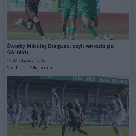
Święty Mikołaj Dieguez, czyli wnioski po
Górniku
Data dodania artykułu:
09.08.2026 10:03
Kategorie artykułu:
Sport
Piłka nożna