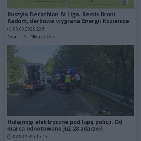
Ruszyła Decathlon IV Liga. Remis Broni
Radom, derbowa wygrana Energii Kozienice
Data dodania artykułu:
08.08.2026 20:51
Kategorie artykułu:
Sport
Piłka nożna
Hulajnogi elektryczne pod lupą policji. Od
marca odnotowano już 28 zdarzeń
Data dodania artykułu:
08.08.2026 17:45