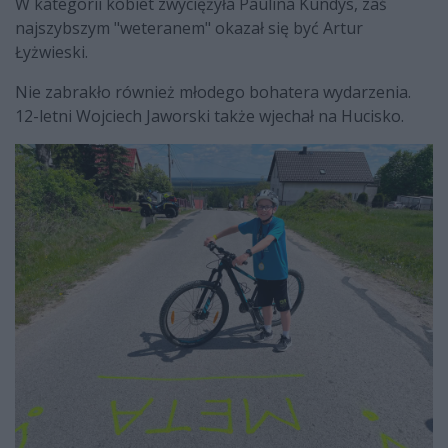
W kategorii kobiet zwyciężyła Paulina Kundys, zaś
najszybszym "weteranem" okazał się być Artur
Łyżwieski.
Nie zabrakło również młodego bohatera wydarzenia.
12-letni Wojciech Jaworski także wjechał na Hucisko.