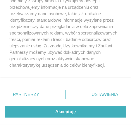
podmioty z Grupy 4media uzyskujemy dostęp i
Data dodania galerii:
09.08.2026
przechowujemy informacje na urządzeniu oraz
przetwarzamy dane osobowe, takie jak unikalne
identyfikatory, standardowe informacje wysyłane przez
urządzenie czy dane przeglądania w celu zapewniania
spersonalizowanych reklam, wybór spersonalizowanych
treści, pomiar reklam i treści, badanie odbiorców oraz
ulepszanie usług. Za zgodą Użytkownika my i Zaufani
Partnerzy możemy używać dokładnych danych
geolokalizacyjnych oraz aktywnie skanować
charakterystykę urządzenia do celów identyfikacji.
Ponieważ cenimy Twoją prywatność, prosimy o zgodę na
korzystanie z tych technologii poprzez kliknięcie
Co Za Jazda Policzna - Część I
„Akceptuję”. Zgoda jest dobrowolna i zawsze możesz ją
Liczba zdj
(zdjęcia)
71
zmienić/wycofać klikając przycisk ustawień prywatności
PARTNERZY
USTAWIENIA
Data dodania galerii:
09.08.2026
znajdujący się w lewym dolnym rogu strony
. Niektóre
rodzaje przetwarzania danych nie wymagają zgody
użytkownika, ale masz prawo sprzeciwić się takiemu
Akceptuję
przetwarzaniu. Preferencje będą miały zastosowania tylko
na tej witrynie.