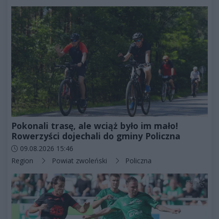
Pokonali trasę, ale wciąż było im mało!
Rowerzyści dojechali do gminy Policzna
Data dodania artykułu:
09.08.2026 15:46
Kategorie artykułu:
Region
Powiat zwoleński
Policzna