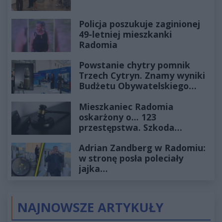
Policja poszukuje zaginionej
49-letniej mieszkanki
Radomia
Powstanie chytry pomnik
Trzech Cytryn. Znamy wyniki
Budżetu Obywatelskiego
2027
Mieszkaniec Radomia
oskarżony o... 123
przestępstwa. Szkoda
wyceniona na ponad milion
Adrian Zandberg w Radomiu:
złotych
w stronę posła poleciały
jajka…
NAJNOWSZE ARTYKUŁY