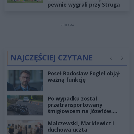
pewnie wygrali przy Struga
REKLAMA
NAJCZĘŚCIEJ CZYTANE
Poprzednie
Następ
Poseł Radosław Fogiel objął
ważną funkcję
Po wypadku został
przetransportowany
śmigłowcem na Józefów.
Historia mrozi krew w żyłach
Malczewski, Markiewicz i
duchowa uczta