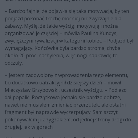
– Bardzo fajnie, że pojawiła się taka motywacja, by ten
podjazd pokonać trochę mocniej niż zwyczajnie dla
zabawy. Myślę, że takie wyścigi motywują i można
organizować je częściej – mówiła Paulina Kundys,
zwyciężczyni rywalizacji w kategorii kobiet. – Podjazd był
wymagający. Końcówka była bardzo stroma, chyba
około 20 proc. nachylenia, więc nogi naprawdę to
odczuły.
– Jestem zadowolony z wprowadzenia tego elementu,
bo dodatkowo uatrakcyjnił dzisiejszy dzień – mówił
Mieczysław Grzybowski, uczestnik wyścigu. – Podjazd
dał popalić. Początkowo jechało się bardzo dobrze,
nawet nie musiałem zmieniać przerzutek, ale ostatni
fragment był naprawdę wyczerpujący. Sam szczyt
pokonywałem już zygzakiem, od jednej strony drogi do
drugiej, jak w górach.