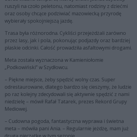
ruszyli na czoło peletonu, natomiast rodziny z dziećmi
oraz osoby chcące podziwiać mazowiecką przyrodę
wybierały spokojniejszą jazdę.
Trasa była różnorodna. Cykliści przejeżdżali zarówno
przez lasy, jak i pola, pokonując podjazdy oraz bardziej
płaskie odcinki. Całość prowadziła asfaltowymi drogami.
Meta została wyznaczona w Kamieniołomie
„Podkowiński” w Szydłowcu.
– Piękne miejsce, żeby spędzić wolny czas. Super
odrestaurowane, dlatego bardzo się cieszymy, że ludzie
po raz kolejny zdecydowali się aktywnie spędzić z nami
niedzielę – mówił Rafał Tatarek, prezes Rekord Grupy
Mediowej.
– Cudowna pogoda, fantastyczna wyprawa i świetna
meta – mówiła pani Ania. – Regularnie jeżdżę, mam już
drugą pieczątkę w tym sezonie.