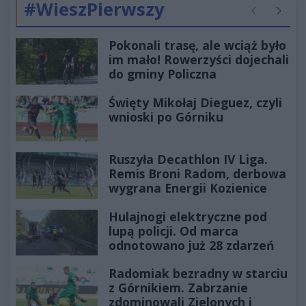
#WieszPierwszy
Poprzednie
Następ
Pokonali trasę, ale wciąż było
im mało! Rowerzyści dojechali
do gminy Policzna
Święty Mikołaj Dieguez, czyli
wnioski po Górniku
Ruszyła Decathlon IV Liga.
Remis Broni Radom, derbowa
wygrana Energii Kozienice
Hulajnogi elektryczne pod
lupą policji. Od marca
odnotowano już 28 zdarzeń
Radomiak bezradny w starciu
z Górnikiem. Zabrzanie
zdominowali Zielonych i