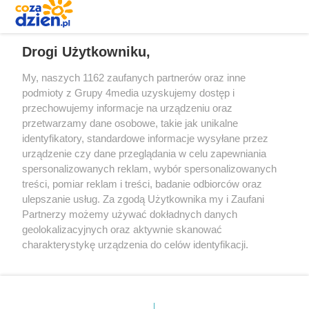
REKLAMA
Drogi Użytkowniku,
My, naszych 1162 zaufanych partnerów oraz inne
podmioty z Grupy 4media uzyskujemy dostęp i
przechowujemy informacje na urządzeniu oraz
przetwarzamy dane osobowe, takie jak unikalne
identyfikatory, standardowe informacje wysyłane przez
urządzenie czy dane przeglądania w celu zapewniania
spersonalizowanych reklam, wybór spersonalizowanych
Redakcja
Reklama
Prywatność
Praca Łódź
treści, pomiar reklam i treści, badanie odbiorców oraz
the:protocol
ulepszanie usług. Za zgodą Użytkownika my i Zaufani
Partnerzy możemy używać dokładnych danych
geolokalizacyjnych oraz aktywnie skanować
charakterystykę urządzenia do celów identyfikacji.
Ponieważ cenimy Twoją prywatność, prosimy o zgodę na
Szukaj
korzystanie z tych technologii poprzez kliknięcie
„Akceptuję”. Zgoda jest dobrowolna i zawsze możesz ją
zmienić/wycofać klikając przycisk ustawień prywatności