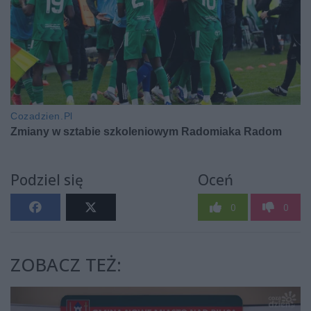
Podziel się
Oceń
0
0
ZOBACZ TEŻ: