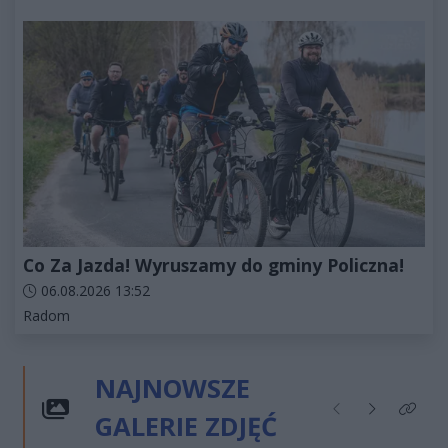
Co Za Jazda! Wyruszamy do gminy Policzna!
Data dodania artykułu:
06.08.2026 13:52
Kategorie artykułu:
Radom
NAJNOWSZE
GALERIE ZDJĘĆ
Poprzednie
Następne
Kliknij