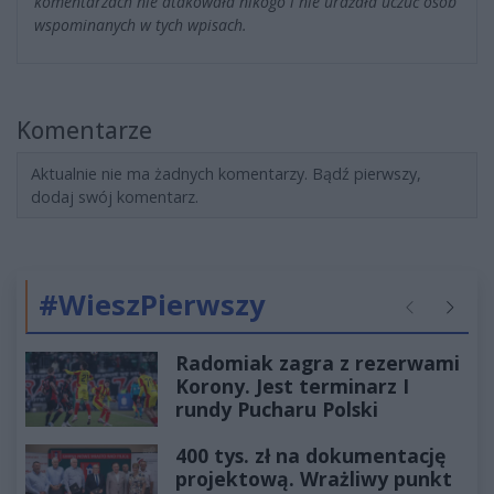
komentarzach nie atakowała nikogo i nie urażała uczuć osób
wspominanych w tych wpisach.
Komentarze
Aktualnie nie ma żadnych komentarzy. Bądź pierwszy,
dodaj swój komentarz.
#WieszPierwszy
Poprzednie
Następ
Radomiak zagra z rezerwami
Korony. Jest terminarz I
rundy Pucharu Polski
400 tys. zł na dokumentację
projektową. Wrażliwy punkt