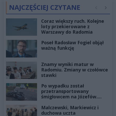
NAJCZĘŚCIEJ CZYTANE
Poprzednie
Następ
Coraz większy ruch. Kolejne
loty przekierowane z
Warszawy do Radomia
Poseł Radosław Fogiel objął
ważną funkcję
Znamy wyniki matur w
Radomiu. Zmiany w czołówce
stawki
Po wypadku został
przetransportowany
śmigłowcem na Józefów.
Historia mrozi krew w żyłach
Malczewski, Markiewicz i
duchowa uczta