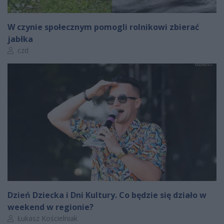
W czynie społecznym pomogli rolnikowi zbierać
jabłka
Autor artykułu:
czd
Dzień Dziecka i Dni Kultury. Co będzie się działo w
weekend w regionie?
Autor artykułu:
Łukasz Kościelniak