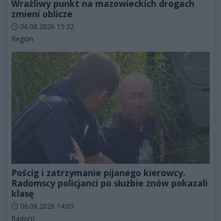
Wrażliwy punkt na mazowieckich drogach
zmieni oblicze
Data dodania artykułu:
06.08.2026 15:32
Kategorie artykułu:
Region
Pościg i zatrzymanie pijanego kierowcy.
Radomscy policjanci po służbie znów pokazali
klasę
Data dodania artykułu:
06.08.2026 14:05
Kategorie artykułu:
Radom