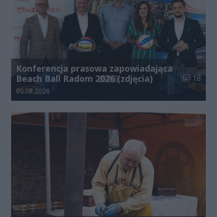
Konferencja prasowa zapowiadająca
Liczba zdj
Beach Ball Radom 2026 (zdjęcia)
18
Data dodania galerii:
05.08.2026