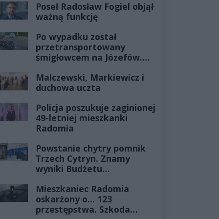
Poseł Radosław Fogiel objął
ważną funkcję
Po wypadku został
przetransportowany
śmigłowcem na Józefów.
Historia mrozi krew w
Malczewski, Markiewicz i
żyłach
duchowa uczta
Policja poszukuje zaginionej
49-letniej mieszkanki
Radomia
Powstanie chytry pomnik
Trzech Cytryn. Znamy
wyniki Budżetu
Obywatelskiego 2027
Mieszkaniec Radomia
oskarżony o... 123
przestępstwa. Szkoda