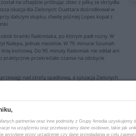
ostał na ofsajdzie próbując zbiec z piłką ze skrzydła
epsza okazja dla Zielonych: Ouattara dośrodkował w
 przy dalszym słupku, chwilę później Lopes kopał z
mki.
e obok bramki Radomiaka, po którym padł rożny. W
zył Nalepa, jednak niecelnie. W 79. minucie Soumah
 za linię końcową. Do 90. minuty Radomiak nie oddał ani
o praktycznie przekreślało szanse na zdobycie
 przewagi nad strefą spadkową, a sytuacja Zielonych
 w tej kolejce mają jeszcze do rozegrania Pogoń
)
niku,
fanych partnerów oraz inne podmioty z Grupy 4media uzyskujemy d
Orlikowski, Kocaba (Dąbrowski 88') , Kolan, Reguła
cje na urządzeniu oraz przetwarzamy dane osobowe, takie jak unika
ka (Grzybek 88'), Szabó (Kosidis 73').
je wysyłane przez urządzenie czy dane przeglądania w celu zapewn