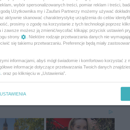
atarra 46'), Dieguez, Blasco, Grzesik, Baro (Donis
klam, wybór spersonalizowanych treści, pomiar reklam i treści, bad
as (Balde 86), Vasco Lopes (Soumah 68'), Maurides.
 zgodą Użytkownika my i Zaufani Partnerzy możemy używać dokład
az aktywnie skanować charakterystykę urządzenia do celów identyfi
ść, prosimy o zgodę na korzystanie z tych technologii poprzez klikn
ski, Leandro, Camara
a i zawsze możesz ją zmienić/wycofać klikając przycisk ustawień pr
ogu strony
. Niektóre rodzaje przetwarzania danych nie wymagaj
iwić się takiemu przetwarzaniu. Preferencje będą miały zastosowania
szymi informacjami, abyś mógł świadomie i komfortowo korzystać z
gółowe informacje dotyczące przetwarzania Twoich danych znajdzi
s
. oraz po kliknięciu w „Ustawienia”.
USTAWIENIA
o ekstraklasa
sport
pko bp ekstraklasa