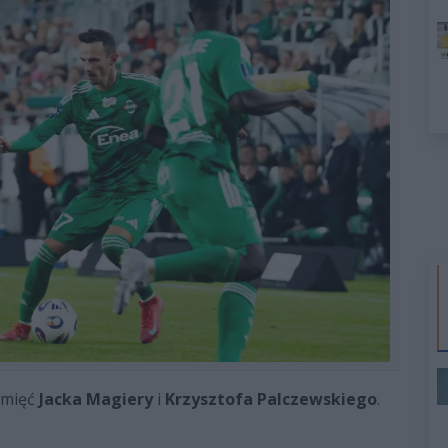
amięć
Jacka Magiery
i
Krzysztofa Palczewskiego
.