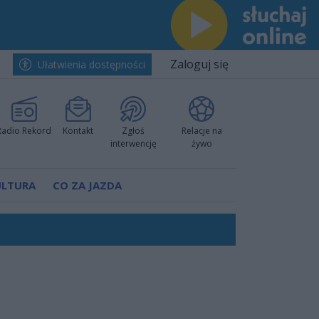
Zaloguj się
Ułatwienia dostępności
Radio Rekord
Kontakt
Zgłoś
Relacje na
interwencję
żywo
ULTURA
CO ZA JAZDA
nkurencyjne w Ustce!
ano umowę
Polski
 decyzję prokuratury
ów pokazali klasę
worzyć nową sportową tradycję"
ruchu