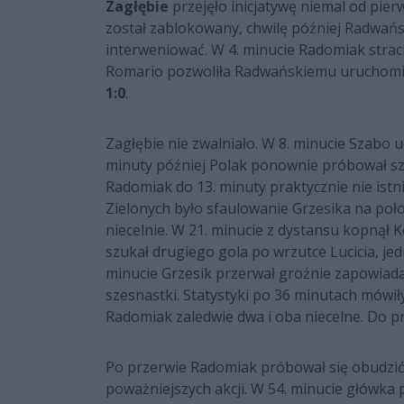
Zagłębie
przejęło inicjatywę niemal od pier
został zablokowany, chwilę później Radwańs
interweniować. W 4. minucie Radomiak straci
Romario pozwoliła Radwańskiemu uruchom
1:0
.
Zagłębie nie zwalniało. W 8. minucie Szabo 
minuty później Polak ponownie próbował szc
Radomiak do 13. minuty praktycznie nie is
Zielonych było sfaulowanie Grzesika na połow
niecelnie. W 21. minucie z dystansu kopnął 
szukał drugiego gola po wrzutce Lucicia, je
minucie Grzesik przerwał groźnie zapowiadaj
szesnastki. Statystyki po 36 minutach mówiły
Radomiak zaledwie dwa i oba niecelne. Do prz
Po przerwie Radomiak próbował się obudzić,
poważniejszych akcji. W 54. minucie główka