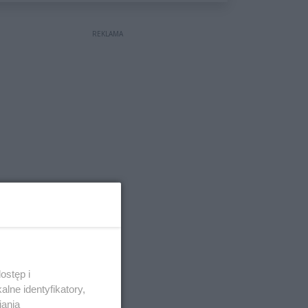
wyceniona na ponad milion
złotych
REKLAMA
ostęp i
lne identyfikatory,
iania