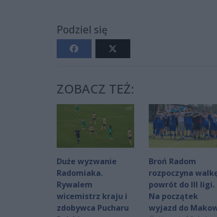
Podziel się
ZOBACZ TEŻ:
Duże wyzwanie
Broń Radom
Radomiaka.
rozpoczyna walkę
Rywalem
powrót do III ligi.
wicemistrz kraju i
Na początek
zdobywca Pucharu
wyjazd do Mako