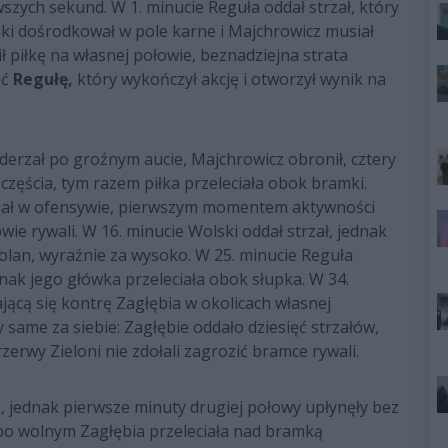
wszych sekund. W 1. minucie Reguła oddał strzał, który
ki dośrodkował w pole karne i Majchrowicz musiał
ł piłkę na własnej połowie, beznadziejna strata
ić
Regułę,
który wykończył akcję i otworzył wynik na
uderzał po groźnym aucie, Majchrowicz obronił, cztery
zęścia, tym razem piłka przeleciała obok bramki.
tniał w ofensywie, pierwszym momentem aktywności
ie rywali. W 16. minucie Wolski oddał strzał, jednak
Kolan, wyraźnie za wysoko. W 25. minucie Reguła
dnak jego główka przeleciała obok słupka. W 34.
ącą się kontrę Zagłębia w okolicach własnej
 same za siebie: Zagłębie oddało dziesięć strzałów,
erwy Zieloni nie zdołali zagrozić bramce rywali.
 jednak pierwsze minuty drugiej połowy upłynęły bez
 po wolnym Zagłębia przeleciała nad bramką