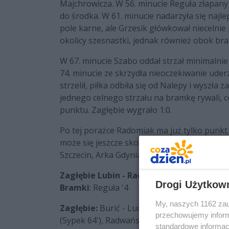
Majchrowicza. W 56. minucie Reguła złapany z
do środka. W 61. minucie nadarzyła się najl
pole karne, ale Grzesik główkował niecelnie
okolicy szesnastki, jednak również obok bra
W 67. minucie Szabo oddał strzał minimalni
74. minucie ze skrzydła nieoczekiwanie uder
strzelił, piłka odbiła się od Nalepy i wyszła
jednego celnego strzału na bramkę rywali, c
punktu. Zagłębie wygrało 1:0.
Po tej porażce Radomiak ma już tylko punkt
może się jeszcze skomplikować. Swoje mecze
Szczecin, Arka Gdynia i Legia Warszawa.
Zagłębie Lubin - Radomiak Radom 1:0 (1:0
Drogi Użytkow
Bramki
: Reguła '4
My, naszych 1162 zau
Zagłębie:
Burić - Lucic, Michalski, Nalepa, 
przechowujemy informa
(Sypek 64'), Radwański (Kowalczyk 73'), Corlu
standardowe informac