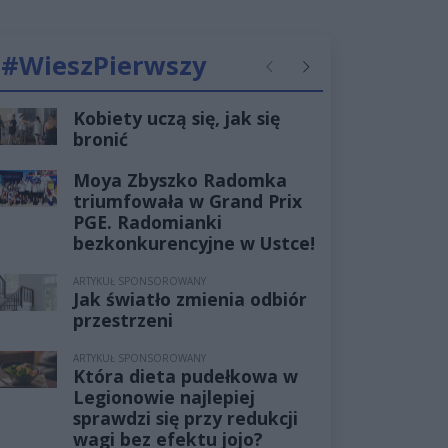
#WieszPierwszy
Poprzednie
Następne
Kobiety uczą się, jak się
bronić
Moya Zbyszko Radomka
triumfowała w Grand Prix
PGE. Radomianki
bezkonkurencyjne w Ustce!
ARTYKUŁ SPONSOROWANY
Jak światło zmienia odbiór
przestrzeni
ARTYKUŁ SPONSOROWANY
Która dieta pudełkowa w
Legionowie najlepiej
sprawdzi się przy redukcji
wagi bez efektu jojo?