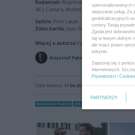
Radomiak:
Majchrowicz - Joao Pedro (Zie Ou
spersonalizowanych re
46'), Camara, Wolski (Tapsoba 77'), Luquinh
ulepszanie usług. Za
geolokalizacyjnych or
Sędzia
: Piotr Lasyk
cenimy Twoją prywatno
Żółte kartki
: Joao Pedro, Dieguez, Radwań
Zgoda jest dobrowoln
się w lewym dolnym r
Więcej o autorze / autorach:
ale masz prawo sprzec
witrynie.
Krzysztof Pękała
Zapoznaj się z poniż
internetowych. Szcze
Prywatności
i
Cookie
Data dodania:
11.04.2026 19:28
PARTNERZY
Radomiak Radom
piłka nożna
sport Radom
pk