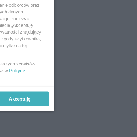
anie odbiorców oraz
nych danych
kacji. Ponieważ
ięcie „Akceptuję”.
ywatności znajdujący
ą zgody użytkownika,
 tylko na tej
 naszych serwisów
esz w
Polityce
Akceptuję