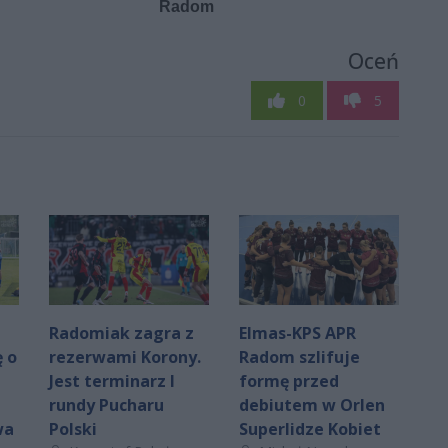
Oceń
0
5
Radomiak zagra z
Elmas-KPS APR
 o
rezerwami Korony.
Radom szlifuje
Jest terminarz I
formę przed
rundy Pucharu
debiutem w Orlen
wa
Polski
Superlidze Kobiet