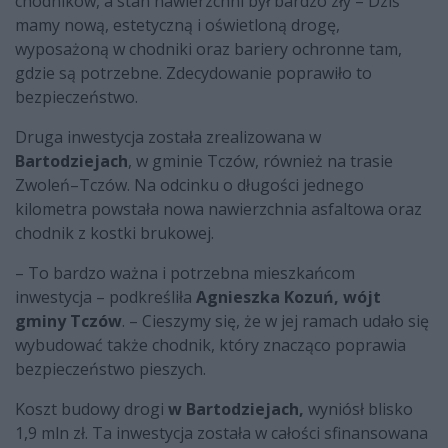
chodników, a stan nawierzchni był bardzo zły – Dziś
mamy nową, estetyczną i oświetloną drogę,
wyposażoną w chodniki oraz bariery ochronne tam,
gdzie są potrzebne. Zdecydowanie poprawiło to
bezpieczeństwo.
Druga inwestycja została zrealizowana w
Bartodziejach
, w gminie Tczów, również na trasie
Zwoleń–Tczów. Na odcinku o długości jednego
kilometra powstała nowa nawierzchnia asfaltowa oraz
chodnik z kostki brukowej.
– To bardzo ważna i potrzebna mieszkańcom
inwestycja – podkreśliła
Agnieszka Kozuń, wójt
gminy Tczów
. – Cieszymy się, że w jej ramach udało się
wybudować także chodnik, który znacząco poprawia
bezpieczeństwo pieszych.
Koszt budowy drogi
w Bartodziejach,
wyniósł blisko
1,9 mln zł. Ta inwestycja została w całości sfinansowana