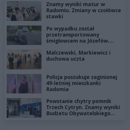
Znamy wyniki matur w
Radomiu. Zmiany w czołówce
stawki
Po wypadku został
przetransportowany
śmigłowcem na Józefów.
Historia mrozi krew w żyłach
Malczewski, Markiewicz i
duchowa uczta
Policja poszukuje zaginionej
49-letniej mieszkanki
Radomia
Powstanie chytry pomnik
Trzech Cytryn. Znamy wyniki
Budżetu Obywatelskiego
2027