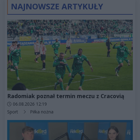
NAJNOWSZE ARTYKUŁY
Radomiak poznał termin meczu z Cracovią
Data dodania artykułu:
06.08.2026 12:19
Kategorie artykułu:
Sport
Piłka nożna