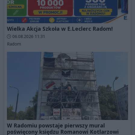
Wielka Akcja Szkoła w E.Leclerc Radom!
Data dodania artykułu:
06.08.2026 11:31
Kategorie artykułu:
Radom
W Radomiu powstaje pierwszy mural
poświęcony księdzu Romanowi Kotlarzowi