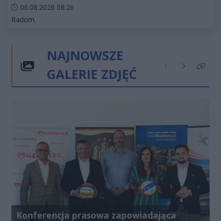
Data dodania artykułu:
06.08.2026 08:26
Kategorie artykułu:
Radom
NAJNOWSZE
GALERIE ZDJĘĆ
Poprzednie
Następne
Kliknij
Konferencja prasowa zapowiadająca