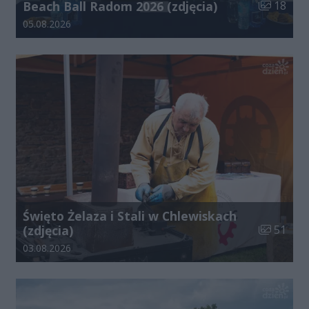
Liczba zdj
Beach Ball Radom 2026 (zdjęcia)
18
Data dodania galerii:
05.08.2026
Święto Żelaza i Stali w Chlewiskach
Liczba zdj
(zdjęcia)
51
Data dodania galerii:
03.08.2026