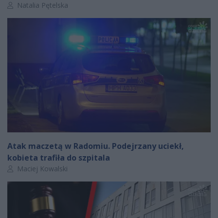
Autor artykułu:
Natalia Pętelska
Atak maczetą w Radomiu. Podejrzany uciekł,
kobieta trafiła do szpitala
Autor artykułu:
Maciej Kowalski