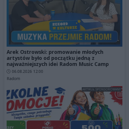
Arek Ostrowski: promowanie młodych
artystów było od początku jedną z
najważniejszych idei Radom Music Camp
Data dodania artykułu:
06.08.2026 12:00
Kategorie artykułu:
Radom
ARTYKUŁ SPONSOROWANY