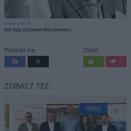
Podziel się
Oceń
0
0
ZOBACZ TEŻ: