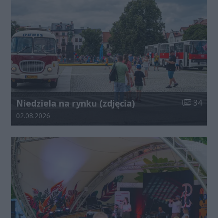
Liczba zdj
Niedziela na rynku (zdjęcia)
34
Data dodania galerii:
02.08.2026