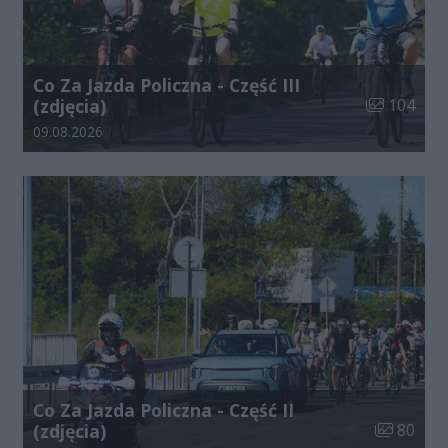
Co Za Jazda Policzna - Część III
Liczba zdjęć
(zdjęcia)
104
Data dodania galerii:
09.08.2026
Co Za Jazda Policzna - Część II
Liczba zdj
(zdjęcia)
80