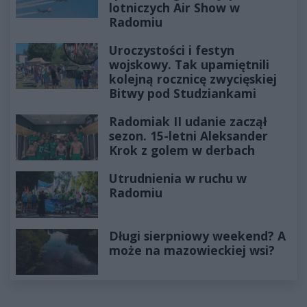
lotniczych Air Show w
Radomiu
Uroczystości i festyn
wojskowy. Tak upamiętnili
kolejną rocznicę zwycięskiej
Bitwy pod Studziankami
Radomiak II udanie zaczął
sezon. 15-letni Aleksander
Krok z golem w derbach
Utrudnienia w ruchu w
Radomiu
Długi sierpniowy weekend? A
może na mazowieckiej wsi?