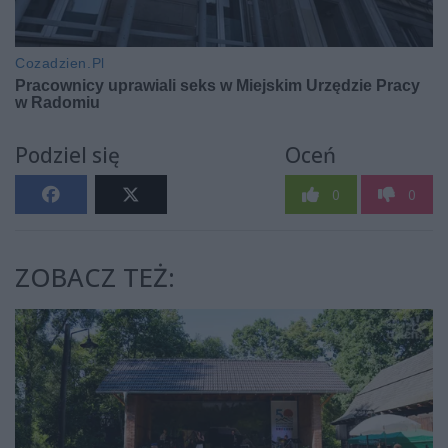
Podziel się
Oceń
0
0
ZOBACZ TEŻ: