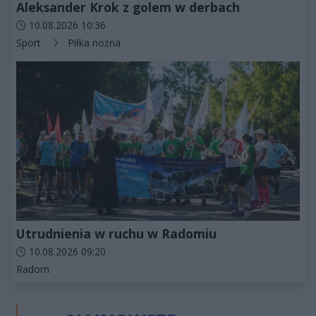
Aleksander Krok z golem w derbach
Data dodania artykułu:
10.08.2026 10:36
Kategorie artykułu:
Sport
Piłka nożna
Utrudnienia w ruchu w Radomiu
Data dodania artykułu:
10.08.2026 09:20
Kategorie artykułu:
Radom