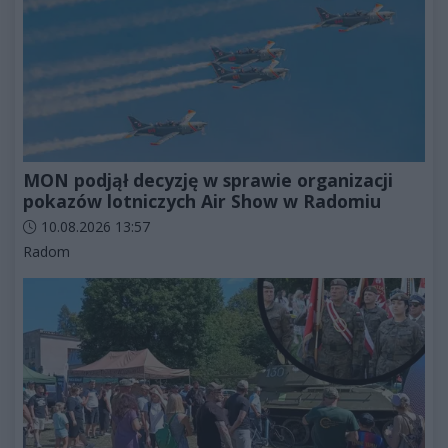
MON podjął decyzję w sprawie organizacji
pokazów lotniczych Air Show w Radomiu
Data dodania artykułu:
10.08.2026 13:57
Kategorie artykułu:
Radom