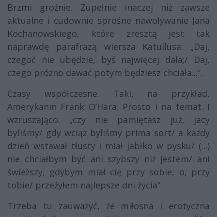
Brzmi groźnie. Zupełnie inaczej niż zawsze
aktualne i cudownie sprośne nawoływanie Jana
Kochanowskiego, które zresztą jest tak
naprawdę parafrazą wiersza Katullusa: „Daj,
czegoć nie ubędzie, byś najwięcej dała;/ Daj,
czego próżno dawać potym będziesz chciała...”.
Czasy współczesne. Taki, na przykład,
Amerykanin Frank O’Hara. Prosto i na temat. I
wzruszająco: „czy nie pamiętasz już, jacy
byliśmy/ gdy wciąż byliśmy prima sort/ a każdy
dzień wstawał tłusty i miał jabłko w pysku/ (...)
nie chciałbym być ani szybszy niż jestem/ ani
świeższy, gdybym miał cię przy sobie, o, przy
tobie/ przeżyłem najlepsze dni życia”.
Trzeba tu zauważyć, że miłosna i erotyczna