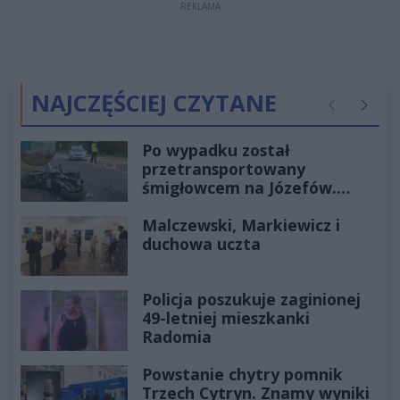
REKLAMA
NAJCZĘŚCIEJ CZYTANE
Poprzednie
Następ
Po wypadku został
przetransportowany
śmigłowcem na Józefów.
Historia mrozi krew w żyłach
Malczewski, Markiewicz i
duchowa uczta
Policja poszukuje zaginionej
49-letniej mieszkanki
Radomia
Powstanie chytry pomnik
Trzech Cytryn. Znamy wyniki