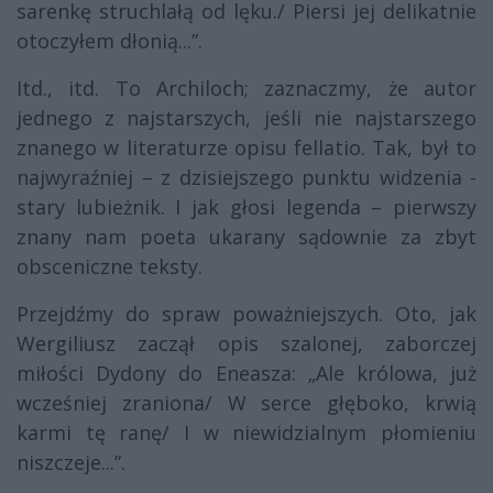
sarenkę struchlałą od lęku./ Piersi jej delikatnie
otoczyłem dłonią...”.
Itd., itd. To Archiloch; zaznaczmy, że autor
jednego z najstarszych, jeśli nie najstarszego
znanego w literaturze opisu fellatio. Tak, był to
najwyraźniej – z dzisiejszego punktu widzenia -
stary lubieżnik. I jak głosi legenda – pierwszy
znany nam poeta ukarany sądownie za zbyt
obsceniczne teksty.
Przejdźmy do spraw poważniejszych. Oto, jak
Wergiliusz zaczął opis szalonej, zaborczej
miłości Dydony do Eneasza: „Ale królowa, już
wcześniej zraniona/ W serce głęboko, krwią
karmi tę ranę/ I w niewidzialnym płomieniu
niszczeje...”.