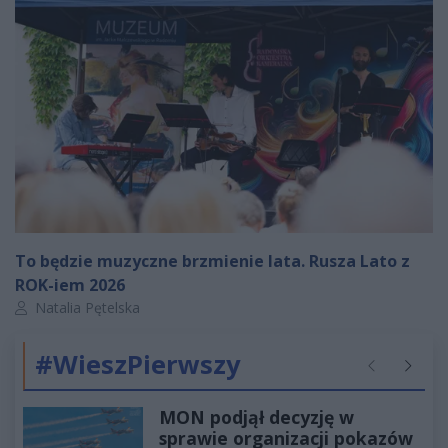
To będzie muzyczne brzmienie lata. Rusza Lato z
ROK-iem 2026
Autor artykułu:
Natalia Pętelska
#WieszPierwszy
Poprzednie
Następ
MON podjął decyzję w
sprawie organizacji pokazów