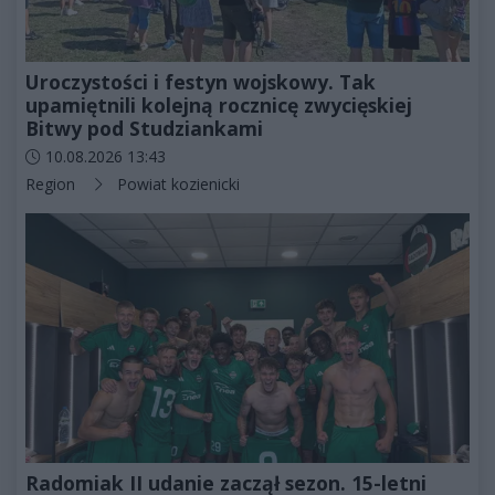
Uroczystości i festyn wojskowy. Tak
upamiętnili kolejną rocznicę zwycięskiej
Bitwy pod Studziankami
Data dodania artykułu:
10.08.2026 13:43
Kategorie artykułu:
Region
Powiat kozienicki
Radomiak II udanie zaczął sezon. 15-letni