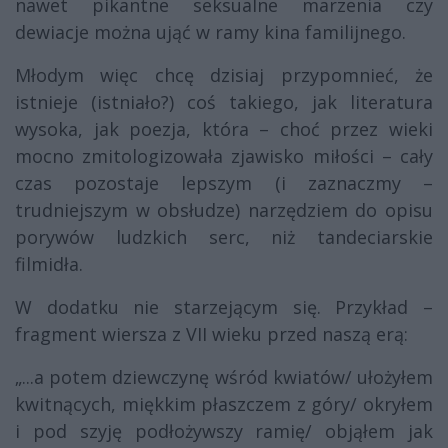
nawet pikantne seksualne marzenia czy
dewiacje można ująć w ramy kina familijnego.
Młodym więc chcę dzisiaj przypomnieć, że
istnieje (istniało?) coś takiego, jak literatura
wysoka, jak poezja, która – choć przez wieki
mocno zmitologizowała zjawisko miłości – cały
czas pozostaje lepszym (i zaznaczmy –
trudniejszym w obsłudze) narzędziem do opisu
porywów ludzkich serc, niż tandeciarskie
filmidła.
W dodatku nie starzejącym się. Przykład –
fragment wiersza z VII wieku przed naszą erą:
„...a potem dziewczynę wśród kwiatów/ ułożyłem
kwitnących, miękkim płaszczem z góry/ okryłem
i pod szyję podłożywszy ramię/ objąłem jak