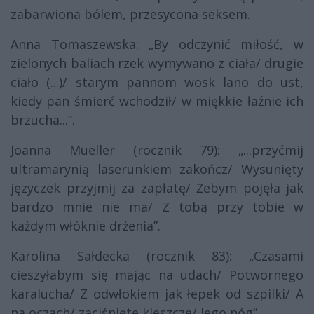
zabarwiona bólem, przesycona seksem.
Anna Tomaszewska: „By odczynić miłość, w
zielonych baliach rzek wymywano z ciała/ drugie
ciało (...)/ starym pannom wosk lano do ust,
kiedy pan śmierć wchodził/ w miękkie łaźnie ich
brzucha...”.
Joanna Mueller (rocznik 79): „...przyćmij
ultramarynią laserunkiem zakończ/ Wysunięty
języczek przyjmij za zapłatę/ Żebym pojęła jak
bardzo mnie nie ma/ Z tobą przy tobie w
każdym włóknie drżenia”.
Karolina Sałdecka (rocznik 83): „Czasami
cieszyłabym się mając na udach/ Potwornego
karalucha/ Z odwłokiem jak łepek od szpilki/ A
na oczach/ zaciśnięte kleszcze/ Jego nóg”.