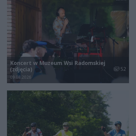
Koncert w Muzeum Wsi Radomskiej
Liczba zdj
(zdjęcia)
52
Data dodania galerii:
09.08.2026