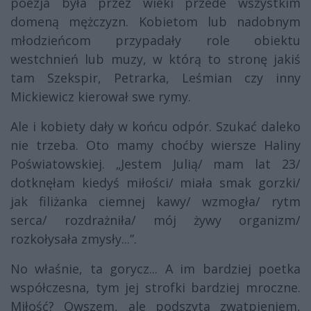
poezja była przez wieki przede wszystkim
domeną mężczyzn. Kobietom lub nadobnym
młodzieńcom przypadały role obiektu
westchnień lub muzy, w którą to stronę jakiś
tam Szekspir, Petrarka, Leśmian czy inny
Mickiewicz kierował swe rymy.
Ale i kobiety dały w końcu odpór. Szukać daleko
nie trzeba. Oto mamy choćby wiersze Haliny
Poświatowskiej.
„Jestem Julią/ mam lat 23/
dotknęłam kiedyś miłości/ miała smak gorzki/
jak filiżanka ciemnej kawy/ wzmogła/ rytm
serca/ rozdrażniła/ mój żywy organizm/
rozkołysała zmysły...”.
No właśnie, ta gorycz... A im bardziej poetka
współczesna, tym jej strofki bardziej mroczne.
Miłość? Owszem, ale podszyta zwątpieniem,