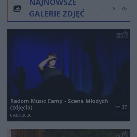
NAJNOWSZE
GALERIE ZDJĘĆ
Poprzednie
Następne
Kliknij
Radom Music Camp - Scena Młodych
Liczba zdj
(zdjęcia)
37
Data dodania galerii:
09.08.2026