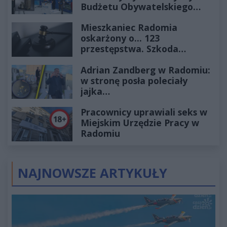
Budżetu Obywatelskiego
2027
Mieszkaniec Radomia
oskarżony o... 123
przestępstwa. Szkoda
wyceniona na ponad milion
Adrian Zandberg w Radomiu:
złotych
w stronę posła poleciały
jajka…
Pracownicy uprawiali seks w
Miejskim Urzędzie Pracy w
Radomiu
NAJNOWSZE ARTYKUŁY