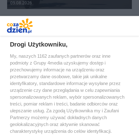
Data dodania galerii:
09.08.2026
REKLAMA
Drogi Użytkowniku,
My, naszych 1162 zaufanych partnerów oraz inne
podmioty z Grupy 4media uzyskujemy dostęp i
przechowujemy informacje na urządzeniu oraz
przetwarzamy dane osobowe, takie jak unikalne
identyfikatory, standardowe informacje wysyłane przez
urządzenie czy dane przeglądania w celu zapewniania
spersonalizowanych reklam, wybór spersonalizowanych
Redakcja
Reklama
Prywatność
Praca Łódź
treści, pomiar reklam i treści, badanie odbiorców oraz
the:protocol
ulepszanie usług. Za zgodą Użytkownika my i Zaufani
Partnerzy możemy używać dokładnych danych
geolokalizacyjnych oraz aktywnie skanować
charakterystykę urządzenia do celów identyfikacji.
Ponieważ cenimy Twoją prywatność, prosimy o zgodę na