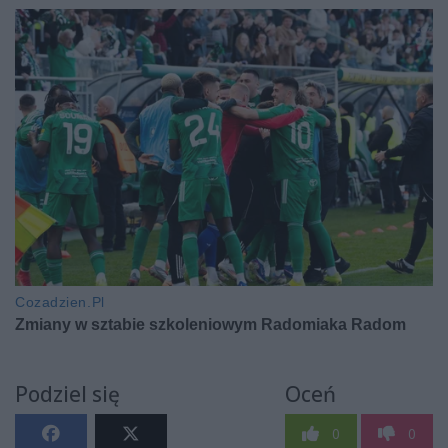
Podziel się
Oceń
0
0