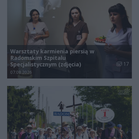
Warsztaty karmienia piersią w
Radomskim Szpitalu
Liczba zdj
Specjalistycznym (zdjęcia)
17
Data dodania galerii:
07.08.2026