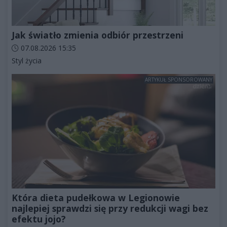
Jak światło zmienia odbiór przestrzeni
Data dodania artykułu:
07.08.2026 15:35
Kategorie artykułu:
Styl życia
ARTYKUŁ SPONSOROWANY
Która dieta pudełkowa w Legionowie
najlepiej sprawdzi się przy redukcji wagi bez
efektu jojo?