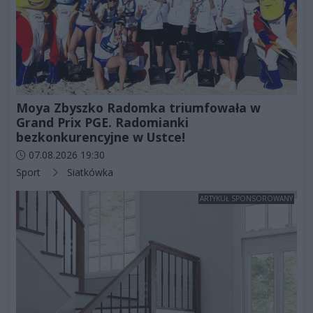
Moya Zbyszko Radomka triumfowała w
Grand Prix PGE. Radomianki
bezkonkurencyjne w Ustce!
Data dodania artykułu:
07.08.2026 19:30
Kategorie artykułu:
Sport
Siatkówka
ARTYKUŁ SPONSOROWANY