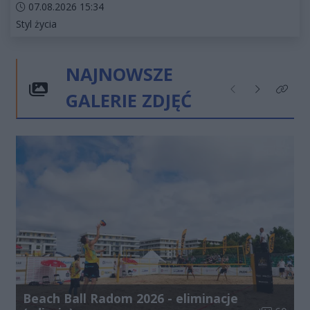
Data dodania artykułu:
07.08.2026 15:34
Kategorie artykułu:
Styl życia
NAJNOWSZE
GALERIE ZDJĘĆ
Poprzednie
Następne
Kliknij
Beach Ball Radom 2026 - eliminacje