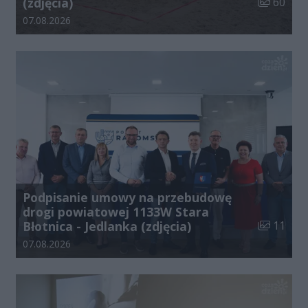
Liczba zdj
(zdjęcia)
60
Data dodania galerii:
07.08.2026
Podpisanie umowy na przebudowę
drogi powiatowej 1133W Stara
Liczba zdj
Błotnica - Jedlanka (zdjęcia)
11
Data dodania galerii:
07.08.2026