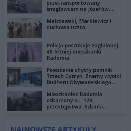
przetransportowany
śmigłowcem na Józefów.
Historia mrozi krew w żyłach
Malczewski, Markiewicz i
duchowa uczta
Policja poszukuje zaginionej
49-letniej mieszkanki
Radomia
Powstanie chytry pomnik
Trzech Cytryn. Znamy wyniki
Budżetu Obywatelskiego
2027
Mieszkaniec Radomia
oskarżony o... 123
przestępstwa. Szkoda
wyceniona na ponad milion
złotych
NAJNOWSZE ARTYKUŁY