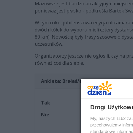
Mazowsze jest bardzo atrakcyjnym miejscem
ponieważ jest płasko - podkreśla Bartek Sw
W tym roku, jubileuszowa edycja ultramarat
dwóch kółek do wyboru mieli cztery dystans
80 km). Nowością były trasy szosowe o dyst
uczestników.
Organizatorzy jeszcze nie ogłosili, czy na 
również coś dla siebie.
Ankieta: Brałaś/eś udział kiedykolw
Tak
Drogi Użytkow
Nie
My, naszych 1162 zau
przechowujemy informa
standardowe informac