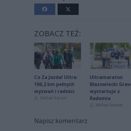
ZOBACZ TEŻ:
Co Za Jazda! Ultra:
Ultramaraton
106,2 km pełnych
Mazowiecki Grav
wyzwań i radości
wystartuje z
Autor artykułu:
Michał Kaczor
Radomia
Autor artykułu:
Michał Nowak
Napisz komentarz