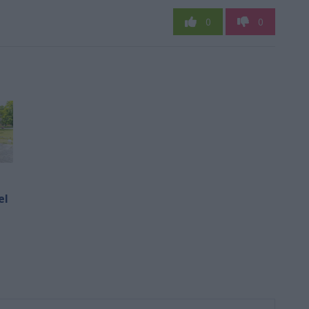
0
0
el