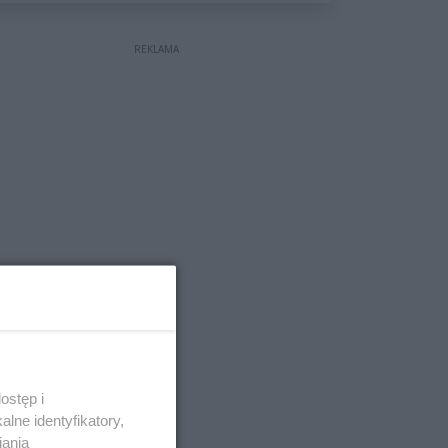
wyceniona na ponad milion
złotych
REKLAMA
ostęp i
lne identyfikatory,
iania