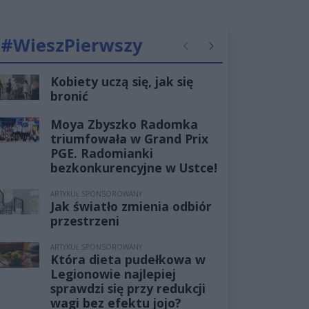
#WieszPierwszy
Poprzednie
Następne
Kobiety uczą się, jak się
bronić
Moya Zbyszko Radomka
triumfowała w Grand Prix
PGE. Radomianki
bezkonkurencyjne w Ustce!
ARTYKUŁ SPONSOROWANY
Jak światło zmienia odbiór
przestrzeni
ARTYKUŁ SPONSOROWANY
Która dieta pudełkowa w
Legionowie najlepiej
sprawdzi się przy redukcji
wagi bez efektu jojo?