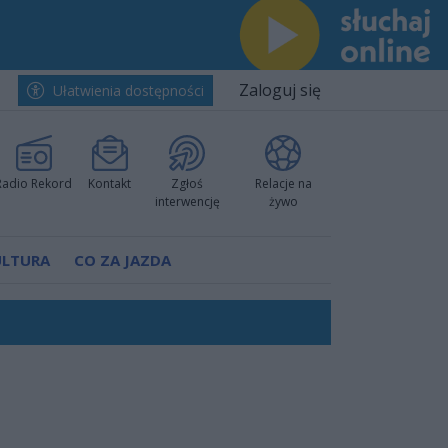
Zaloguj się
Ułatwienia dostępności
Radio Rekord
Kontakt
Zgłoś
Relacje na
interwencję
żywo
ULTURA
CO ZA JAZDA
nkurencyjne w Ustce!
ano umowę
Polski
 decyzję prokuratury
ów pokazali klasę
worzyć nową sportową tradycję"
ruchu