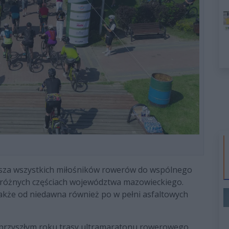
rasza wszystkich miłośników rowerów do wspólnego
w różnych częściach województwa mazowieckiego.
także od niedawna również po w pełni asfaltowych
 przyszłym roku trasy ultramaratonu rowerowego