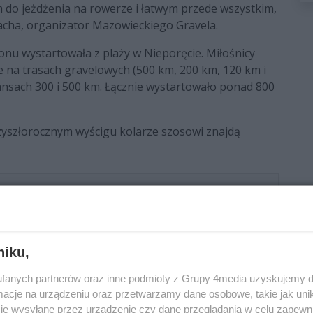
 do jeżdżenia na rowerze i łatwym przede wszystkim,
acha, organizator Mazowieckiego Gravela.
onu wystartowała z plaży w Nieporęcie. Miłośnicy
e na trasach gravelowych (500 km, 200 km, 120 km i
ansach 300 i 500 km. Łącznie wystartowało ponad 800
przyszłorocznym wyścigu kolarze szosowi znajdą
iek w ultramaratonie rowerowym?
25% (1 głos)
niku,
75% (3 głosy)
fanych partnerów oraz inne podmioty z Grupy 4media uzyskujemy d
cje na urządzeniu oraz przetwarzamy dane osobowe, takie jak unika
je wysyłane przez urządzenie czy dane przeglądania w celu zapewn