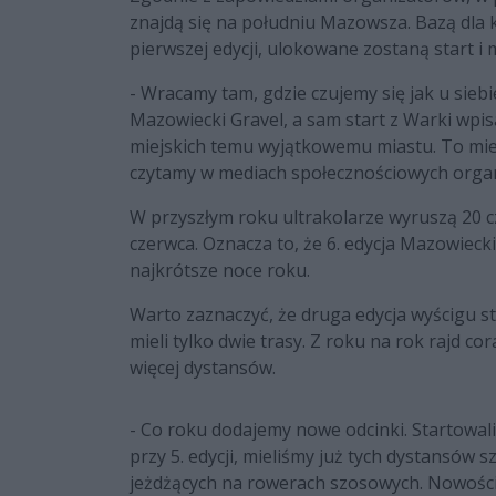
znajdą się na południu Mazowsza. Bazą dla 
pierwszej edycji, ulokowane zostaną start i 
- Wracamy tam, gdzie czujemy się jak u siebi
Mazowiecki Gravel, a sam start z Warki wpis
miejskich temu wyjątkowemu miastu. To miejs
czytamy w mediach społecznościowych organ
W przyszłym roku ultrakolarze wyruszą 20 c
czerwca. Oznacza to, że 6. edycja Mazowieck
najkrótsze noce roku.
Warto zaznaczyć, że druga edycja wyścigu s
mieli tylko dwie trasy. Z roku na rok rajd co
więcej dystansów.
- Co roku dodajemy nowe odcinki. Startowa
przy 5. edycji, mieliśmy już tych dystansów
jeżdżących na rowerach szosowych. Nowością