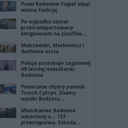
Poseł Radosław Fogiel objął
ważną funkcję
Po wypadku został
przetransportowany
śmigłowcem na Józefów.
Historia mrozi krew w
Malczewski, Markiewicz i
żyłach
duchowa uczta
Policja poszukuje zaginionej
49-letniej mieszkanki
Radomia
Powstanie chytry pomnik
Trzech Cytryn. Znamy
wyniki Budżetu
Obywatelskiego 2027
Mieszkaniec Radomia
oskarżony o... 123
przestępstwa. Szkoda