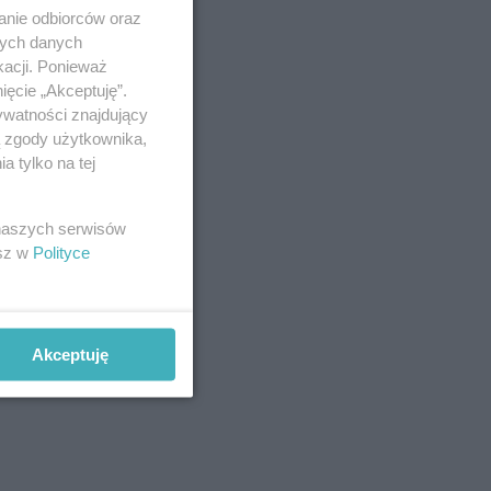
anie odbiorców oraz
nych danych
kacji. Ponieważ
ięcie „Akceptuję”.
ywatności znajdujący
ą zgody użytkownika,
 tylko na tej
 naszych serwisów
esz w
Polityce
Akceptuję