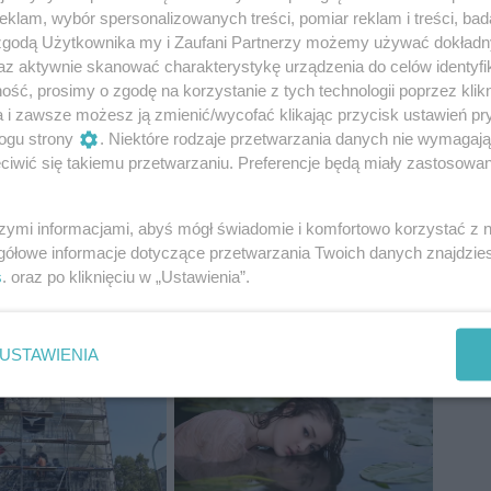
klam, wybór spersonalizowanych treści, pomiar reklam i treści, bad
 zgodą Użytkownika my i Zaufani Partnerzy możemy używać dokład
az aktywnie skanować charakterystykę urządzenia do celów identyfi
ść, prosimy o zgodę na korzystanie z tych technologii poprzez klikn
a i zawsze możesz ją zmienić/wycofać klikając przycisk ustawień pr
ogu strony
. Niektóre rodzaje przetwarzania danych nie wymagaj
iwić się takiemu przetwarzaniu. Preferencje będą miały zastosowania
szymi informacjami, abyś mógł świadomie i komfortowo korzystać z
gółowe informacje dotyczące przetwarzania Twoich danych znajdzi
s
. oraz po kliknięciu w „Ustawienia”.
owiecki gravel warka
USTAWIENIA