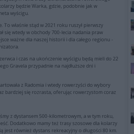
kolarzy będzie Warka, gdzie, podobnie jak w
meta wyścigu.
e. To właśnie stąd w 2021 roku ruszył pierwszy
ał się wtedy w obchody 700-lecia nadania praw
ce ważne dla naszej historii i dla całego regionu -
izatora.
zerwca i czas na ukończenie wyścigu będą mieli do 22
iego Gravela przypadnie na najdłuższe dni i
tartowała z Radomia i wtedy rowerzyści do wybory
raz bardziej się rozrasta, oferując rowerzystom coraz
liśmy z dystansem 500-kilometrowym, a w tym roku,
 sześć. Dodatkowo mamy też trasy szosowe dla kolarzy
 jest również dystans rekreacyjny o długości 80 km.