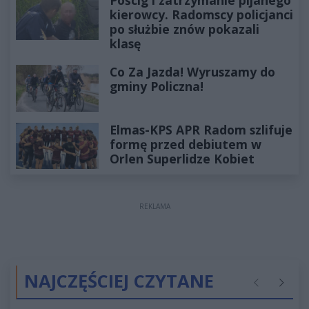
Pościg i zatrzymanie pijanego
kierowcy. Radomscy policjanci
po służbie znów pokazali
klasę
Co Za Jazda! Wyruszamy do
gminy Policzna!
Elmas-KPS APR Radom szlifuje
formę przed debiutem w
Orlen Superlidze Kobiet
REKLAMA
NAJCZĘŚCIEJ CZYTANE
Poprzednie
Następ