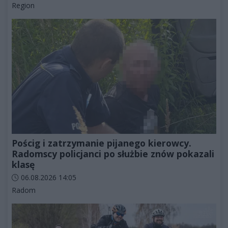
Kategorie artykułu:
Region
Pościg i zatrzymanie pijanego kierowcy.
Radomscy policjanci po służbie znów pokazali
klasę
Data dodania artykułu:
06.08.2026 14:05
Kategorie artykułu:
Radom