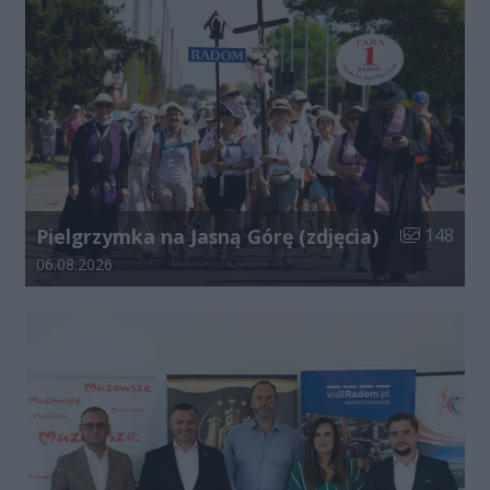
Liczba zdjęć
Pielgrzymka na Jasną Górę (zdjęcia)
148
Data dodania galerii:
06.08.2026