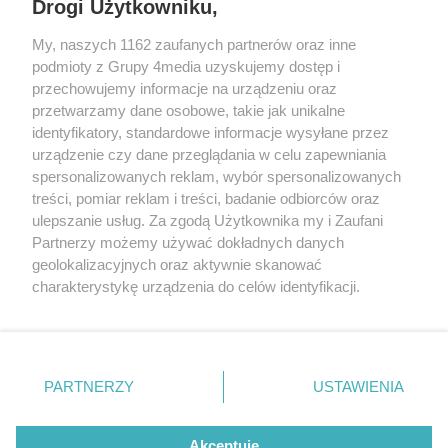
Drogi Użytkowniku,
My, naszych 1162 zaufanych partnerów oraz inne
podmioty z Grupy 4media uzyskujemy dostęp i
przechowujemy informacje na urządzeniu oraz
przetwarzamy dane osobowe, takie jak unikalne
identyfikatory, standardowe informacje wysyłane przez
urządzenie czy dane przeglądania w celu zapewniania
spersonalizowanych reklam, wybór spersonalizowanych
Redakcja
Reklama
Prywatność
Praca Łódź
treści, pomiar reklam i treści, badanie odbiorców oraz
the:protocol
ulepszanie usług. Za zgodą Użytkownika my i Zaufani
Partnerzy możemy używać dokładnych danych
geolokalizacyjnych oraz aktywnie skanować
charakterystykę urządzenia do celów identyfikacji.
Ponieważ cenimy Twoją prywatność, prosimy o zgodę na
Szukaj
korzystanie z tych technologii poprzez kliknięcie
„Akceptuję”. Zgoda jest dobrowolna i zawsze możesz ją
zmienić/wycofać klikając przycisk ustawień prywatności
Facebook.com
Youtube.com
PARTNERZY
USTAWIENIA
znajdujący się w lewym dolnym rogu strony
. Niektóre
rodzaje przetwarzania danych nie wymagają zgody
użytkownika, ale masz prawo sprzeciwić się takiemu
Akceptuję