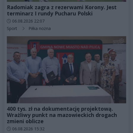
Radomiak zagra z rezerwami Korony. Jest
terminarz I rundy Pucharu Polski
Data dodania artykułu:
06.08.2026 22:07
Kategorie artykułu:
Sport
Piłka nożna
400 tys. zł na dokumentację projektową.
Wrażliwy punkt na mazowieckich drogach
zmieni oblicze
Data dodania artykułu:
06.08.2026 15:32