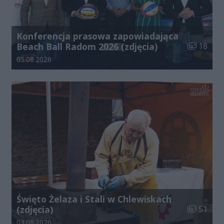
Konferencja prasowa zapowiadająca
Liczba zdj
Beach Ball Radom 2026 (zdjęcia)
18
Data dodania galerii:
05.08.2026
Święto Żelaza i Stali w Chlewiskach
Liczba zdj
(zdjęcia)
51
Data dodania galerii:
03.08.2026