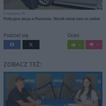
Podziel się
Oceń
0
0
ZOBACZ TEŻ: