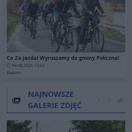
Co Za Jazda! Wyruszamy do gminy Policzna!
Data dodania artykułu:
06.08.2026 13:52
Kategorie artykułu:
Radom
NAJNOWSZE
GALERIE ZDJĘĆ
Poprzednie
Następne
Kliknij