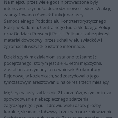
Na miejscu przez wiele godzin prowadzone były
intensywne czynności dochodzeniowo-śledcze. W akcję
zaangażowano również funkcjonariuszy
Samodzielnego Pododdziału Kontrterrorystycznego
Policji w Radomiu, Centralnego Biura Śledczego Policji
oraz Oddziału Prewencji Policji. Policjanci zabezpieczyli
materiał dowodowy, przesłuchali wielu świadków i
zgromadzili wszystkie istotne informacje.
Dzięki szybkim działaniom ustalono tożsamość
podejrzanego, którym jest się 43-letni mężczyzna.
Został on zatrzymany, a na wniosek Prokuratury
Rejonowej w Kozienicach, sąd zdecydował o jego
tymczasowym aresztowaniu na okres trzech miesięcy.
Mężczyzna usłyszał łącznie 21 zarzutów, w tym m.in. za
spowodowanie niebezpiecznego zdarzenia
zagrażającego życiu i zdrowiu wielu osób, groźby
karalne, składanie fałszywych zeznań oraz znieważenie
funkcjonariuszy publicznych. Za te czyny grozi mu kara