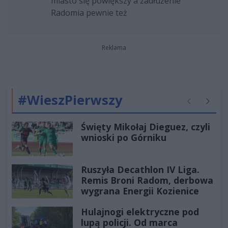
miasto się powiększy a zadłużenie
Radomia pewnie też
Reklama
#WieszPierwszy
Poprzednie
Następ
Święty Mikołaj Dieguez, czyli
wnioski po Górniku
Ruszyła Decathlon IV Liga.
Remis Broni Radom, derbowa
wygrana Energii Kozienice
Hulajnogi elektryczne pod
lupą policji. Od marca