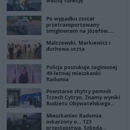
ważną funkcję
Po wypadku został
przetransportowany
śmigłowcem na Józefów.
Historia mrozi krew w żyłach
Malczewski, Markiewicz i
duchowa uczta
Policja poszukuje zaginionej
49-letniej mieszkanki
Radomia
Powstanie chytry pomnik
Trzech Cytryn. Znamy wyniki
Budżetu Obywatelskiego
2027
Mieszkaniec Radomia
oskarżony o... 123
przestępstwa. Szkoda