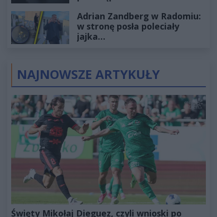
wyceniona na ponad milion
Adrian Zandberg w Radomiu:
złotych
w stronę posła poleciały
jajka…
NAJNOWSZE ARTYKUŁY
Święty Mikołaj Dieguez, czyli wnioski po