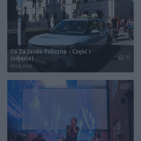
Co Za Jazda Policzna - Część I
Liczba zdj
(zdjęcia)
71
Data dodania galerii:
09.08.2026