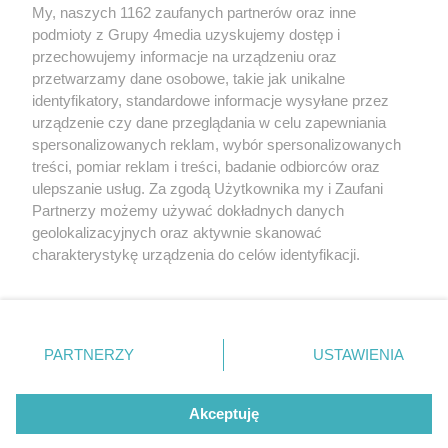
My, naszych 1162 zaufanych partnerów oraz inne
podmioty z Grupy 4media uzyskujemy dostęp i
przechowujemy informacje na urządzeniu oraz
przetwarzamy dane osobowe, takie jak unikalne
identyfikatory, standardowe informacje wysyłane przez
urządzenie czy dane przeglądania w celu zapewniania
spersonalizowanych reklam, wybór spersonalizowanych
Redakcja
Reklama
Prywatność
Praca Łódź
treści, pomiar reklam i treści, badanie odbiorców oraz
the:protocol
ulepszanie usług. Za zgodą Użytkownika my i Zaufani
Partnerzy możemy używać dokładnych danych
geolokalizacyjnych oraz aktywnie skanować
charakterystykę urządzenia do celów identyfikacji.
Ponieważ cenimy Twoją prywatność, prosimy o zgodę na
Szukaj
korzystanie z tych technologii poprzez kliknięcie
„Akceptuję”. Zgoda jest dobrowolna i zawsze możesz ją
zmienić/wycofać klikając przycisk ustawień prywatności
Facebook.com
Youtube.com
PARTNERZY
USTAWIENIA
znajdujący się w lewym dolnym rogu strony
. Niektóre
rodzaje przetwarzania danych nie wymagają zgody
użytkownika, ale masz prawo sprzeciwić się takiemu
Akceptuję
przetwarzaniu. Preferencje będą miały zastosowania tylko