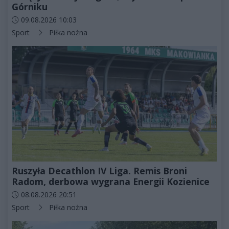
Górniku
Data dodania artykułu:
09.08.2026 10:03
Kategorie artykułu:
Sport
Piłka nożna
Ruszyła Decathlon IV Liga. Remis Broni
Radom, derbowa wygrana Energii Kozienice
Data dodania artykułu:
08.08.2026 20:51
Kategorie artykułu:
Sport
Piłka nożna