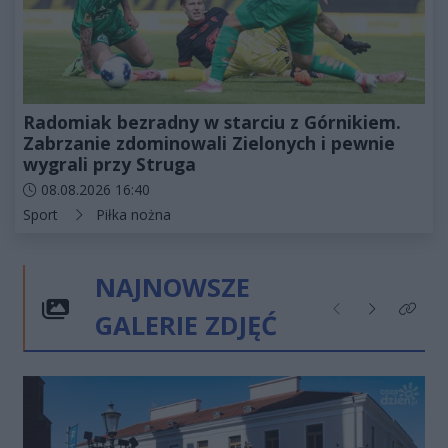
Radomiak bezradny w starciu z Górnikiem.
Zabrzanie zdominowali Zielonych i pewnie
wygrali przy Struga
Data dodania artykułu:
08.08.2026 16:40
Kategorie artykułu:
Sport
Piłka nożna
NAJNOWSZE
GALERIE ZDJĘĆ
Poprzednie
Następne
Kliknij