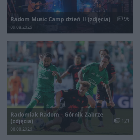
Liczba zdj
Radom Music Camp dzień II (zdjęcia)
96
Data dodania galerii:
09.08.2026
Radomiak Radom - Górnik Zabrze
Liczba zdjęć
(zdjęcia)
121
Data dodania galerii:
08.08.2026