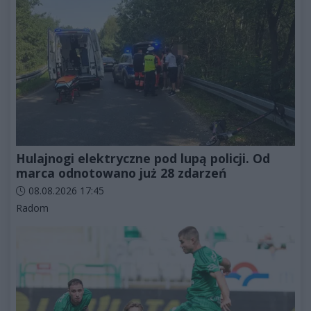
Hulajnogi elektryczne pod lupą policji. Od
marca odnotowano już 28 zdarzeń
Data dodania artykułu:
08.08.2026 17:45
Kategorie artykułu:
Radom