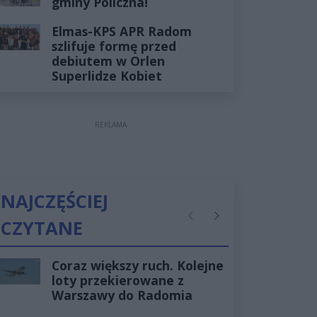
gminy Policzna!
Elmas-KPS APR Radom
szlifuje formę przed
debiutem w Orlen
Superlidze Kobiet
REKLAMA
NAJCZĘŚCIEJ
CZYTANE
Poprzednie
Następne
Coraz większy ruch. Kolejne
loty przekierowane z
Warszawy do Radomia