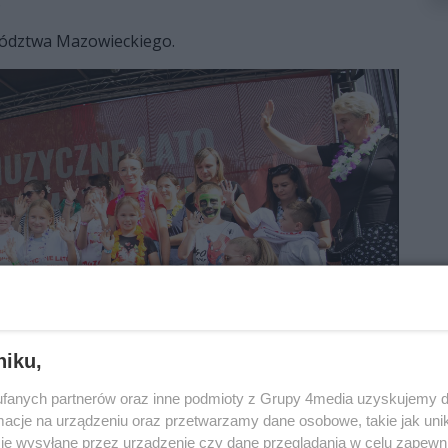
.
ództwa Mazowieckiego.
niku,
fanych partnerów oraz inne podmioty z Grupy 4media uzyskujemy d
cje na urządzeniu oraz przetwarzamy dane osobowe, takie jak unika
je wysyłane przez urządzenie czy dane przeglądania w celu zapewn