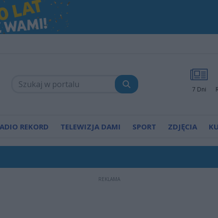
7 Dni
ADIO REKORD
TELEWIZJA DAMI
SPORT
ZDJĘCIA
K
REKLAMA
pijanego kierowcy. Radomscy policjanci po służbie zn
zej diecezji wyruszyło właśnie na Jasną Górę!
ierwszy mural poświęcony księdzu Romanowi Kotla
. Na Borkach pierwsza edycja turnieju. "Chcemy st
ecezji wyruszają na Jasną Górę. Będą utrudnienia w 