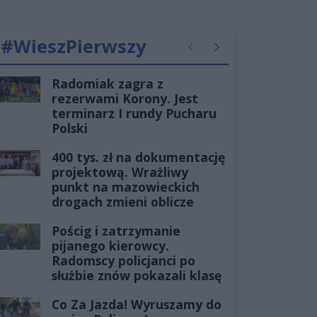
#WieszPierwszy
Poprzednie
Następne
Radomiak zagra z
rezerwami Korony. Jest
terminarz I rundy Pucharu
Polski
400 tys. zł na dokumentację
projektową. Wrażliwy
punkt na mazowieckich
drogach zmieni oblicze
Pościg i zatrzymanie
pijanego kierowcy.
Radomscy policjanci po
służbie znów pokazali klasę
Co Za Jazda! Wyruszamy do