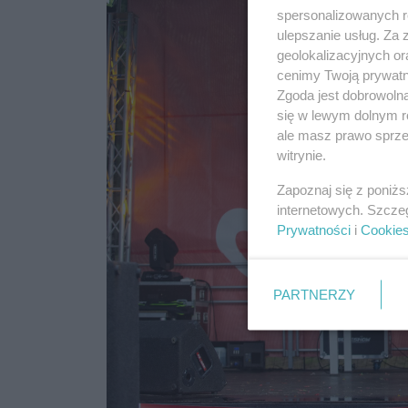
spersonalizowanych re
ulepszanie usług. Za
geolokalizacyjnych or
cenimy Twoją prywatno
Zgoda jest dobrowoln
się w lewym dolnym r
ale masz prawo sprzec
witrynie.
Zapoznaj się z poniż
internetowych. Szcze
Prywatności
i
Cookie
PARTNERZY