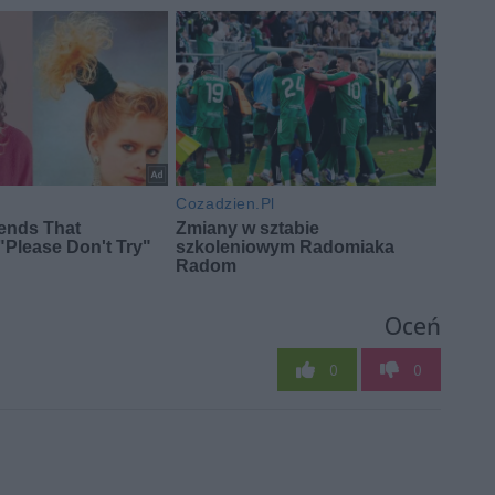
Oceń
0
0