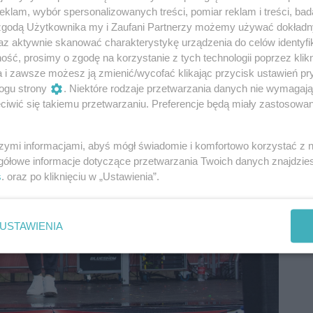
klam, wybór spersonalizowanych treści, pomiar reklam i treści, bad
 zgodą Użytkownika my i Zaufani Partnerzy możemy używać dokład
az aktywnie skanować charakterystykę urządzenia do celów identyfi
ść, prosimy o zgodę na korzystanie z tych technologii poprzez klikn
a i zawsze możesz ją zmienić/wycofać klikając przycisk ustawień pr
ogu strony
. Niektóre rodzaje przetwarzania danych nie wymagaj
iwić się takiemu przetwarzaniu. Preferencje będą miały zastosowania
szymi informacjami, abyś mógł świadomie i komfortowo korzystać z
gółowe informacje dotyczące przetwarzania Twoich danych znajdzi
s
. oraz po kliknięciu w „Ustawienia”.
USTAWIENIA