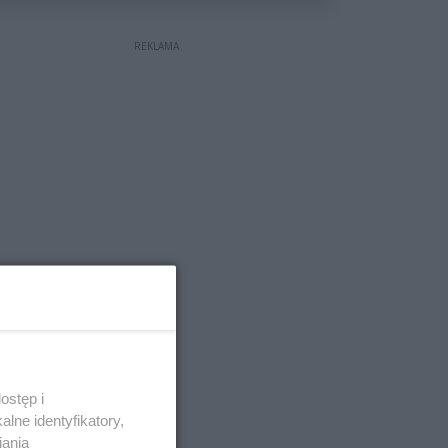
REKLAMA
ostęp i
lne identyfikatory,
iania