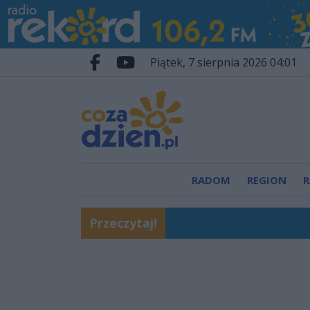
Przejdź do głównych treści
Przejdź do wyszukiwarki
Przejdź do głównego menu
piątek, 7 sierpnia 2026 04:01
Facebook.com
Youtube.com
RADOM
REGION
R
Przeczytaj!
Pościg i zatrzymanie 
Tysiące wiernych z nas
W Radomiu powstaje p
Beach Ball Radom 2026
Pielgrzymi z naszej di