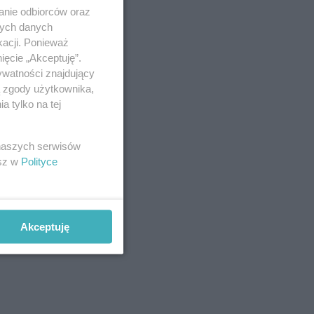
anie odbiorców oraz
nych danych
kacji. Ponieważ
ięcie „Akceptuję”.
ywatności znajdujący
ą zgody użytkownika,
 tylko na tej
 naszych serwisów
esz w
Polityce
Akceptuję