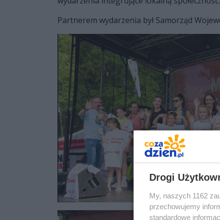
wydarzenia integrujące lokalną społeczność
Partnerem wydarzenia był Samorząd Wojew
Drogi Użytkow
My, naszych 1162 zau
przechowujemy informa
standardowe informac