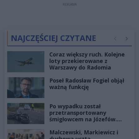
REKLAMA
NAJCZĘŚCIEJ CZYTANE
Poprzednie
Następ
Coraz większy ruch. Kolejne
loty przekierowane z
Warszawy do Radomia
Poseł Radosław Fogiel objął
ważną funkcję
Po wypadku został
przetransportowany
śmigłowcem na Józefów.
Historia mrozi krew w żyłach
Malczewski, Markiewicz i
duchowa uczta