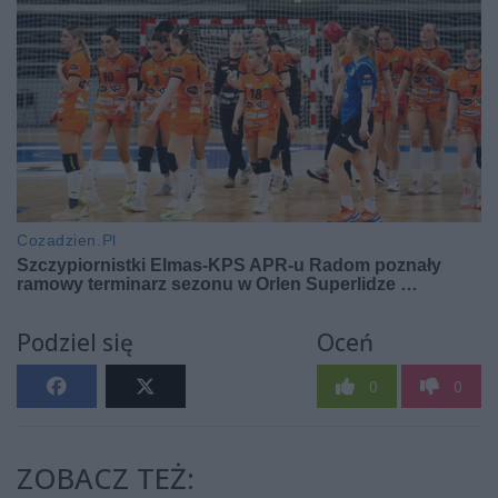
Podziel się
Oceń
0
0
ZOBACZ TEŻ: