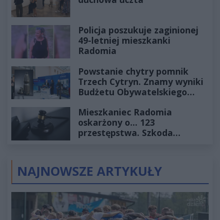
Policja poszukuje zaginionej
49-letniej mieszkanki
Radomia
Powstanie chytry pomnik
Trzech Cytryn. Znamy wyniki
Budżetu Obywatelskiego
2027
Mieszkaniec Radomia
oskarżony o... 123
przestępstwa. Szkoda
wyceniona na ponad milion
złotych
NAJNOWSZE ARTYKUŁY