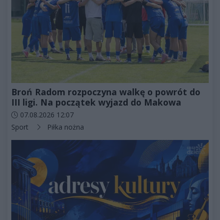
Broń Radom rozpoczyna walkę o powrót do
III ligi. Na początek wyjazd do Makowa
Data dodania artykułu:
07.08.2026 12:07
Kategorie artykułu:
Sport
Piłka nożna