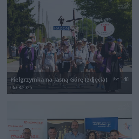
Liczba zdjęć
Pielgrzymka na Jasną Górę (zdjęcia)
148
Data dodania galerii:
06.08.2026