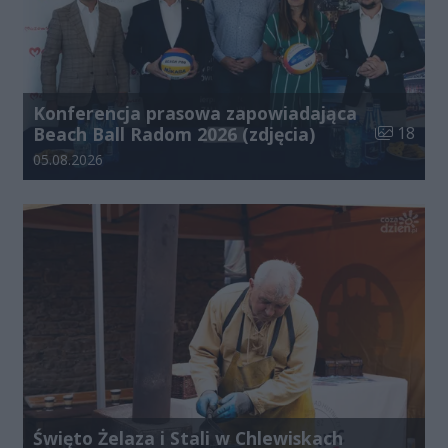
Konferencja prasowa zapowiadająca
Liczba zdj
Beach Ball Radom 2026 (zdjęcia)
18
Data dodania galerii:
05.08.2026
Święto Żelaza i Stali w Chlewiskach