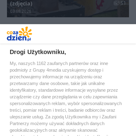
Liczba zdj
(zdjęcia)
51
Data dodania galerii:
03.08.2026
REKLAMA
Drogi Użytkowniku,
My, naszych 1162 zaufanych partnerów oraz inne
podmioty z Grupy 4media uzyskujemy dostęp i
przechowujemy informacje na urządzeniu oraz
przetwarzamy dane osobowe, takie jak unikalne
identyfikatory, standardowe informacje wysyłane przez
urządzenie czy dane przeglądania w celu zapewniania
spersonalizowanych reklam, wybór spersonalizowanych
Redakcja
Reklama
Prywatność
Praca Łódź
treści, pomiar reklam i treści, badanie odbiorców oraz
the:protocol
ulepszanie usług. Za zgodą Użytkownika my i Zaufani
Partnerzy możemy używać dokładnych danych
geolokalizacyjnych oraz aktywnie skanować