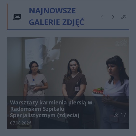
NAJNOWSZE
GALERIE ZDJĘĆ
Poprzednie
Następne
Kliknij
Warsztaty karmienia piersią w
Radomskim Szpitalu
Liczba zdj
Specjalistycznym (zdjęcia)
17
Data dodania galerii:
07.08.2026