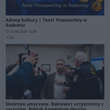
Adresy kultury | Teatr Powszechny w
Radomiu
Data dodania artykułu:
07.08.2026 12:00
Kategorie artykułu:
7 Dni
Śledztwo umorzone. Bąkiewicz oczyszczony z
zarzutów. Polityk komentuje decyzję