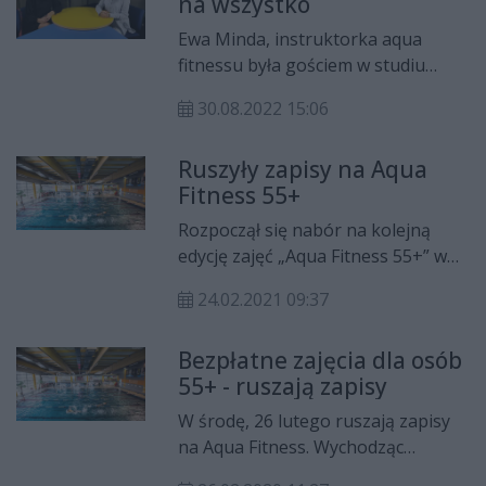
na wszystko
Ewa Minda, instruktorka aqua
fitnessu była gościem w studiu
Radia Rekord. Mówiła o m.in.
30.08.2022 15:06
zaletach ćwiczeń w wodzie i ich
zbawiennym wpływie na organizm.
Ruszyły zapisy na Aqua
Rozmawiała Milena Majewska.
Fitness 55+
Rozpoczął się nabór na kolejną
edycję zajęć „Aqua Fitness 55+” w
wodzie z elementami ćwiczeń
24.02.2021 09:37
korekcyjno–kompensacyjnych dla
aktywnych osób w wieku 55+.
Bezpłatne zajęcia dla osób
55+ - ruszają zapisy
W środę, 26 lutego ruszają zapisy
na Aqua Fitness. Wychodząc
naprzeciw oczekiwaniom