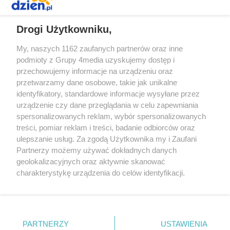
zajęciach.
REKLAMA
Drogi Użytkowniku,
My, naszych 1162 zaufanych partnerów oraz inne
podmioty z Grupy 4media uzyskujemy dostęp i
przechowujemy informacje na urządzeniu oraz
przetwarzamy dane osobowe, takie jak unikalne
identyfikatory, standardowe informacje wysyłane przez
urządzenie czy dane przeglądania w celu zapewniania
spersonalizowanych reklam, wybór spersonalizowanych
Redakcja
Reklama
Prywatność
Praca Łódź
treści, pomiar reklam i treści, badanie odbiorców oraz
the:protocol
ulepszanie usług. Za zgodą Użytkownika my i Zaufani
Partnerzy możemy używać dokładnych danych
geolokalizacyjnych oraz aktywnie skanować
charakterystykę urządzenia do celów identyfikacji.
Ponieważ cenimy Twoją prywatność, prosimy o zgodę na
Szukaj
korzystanie z tych technologii poprzez kliknięcie
„Akceptuję”. Zgoda jest dobrowolna i zawsze możesz ją
zmienić/wycofać klikając przycisk ustawień prywatności
Facebook.com
Youtube.com
PARTNERZY
USTAWIENIA
znajdujący się w lewym dolnym rogu strony
. Niektóre