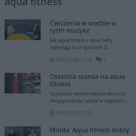
aqua fitness
Ćwiczenia w wodzie w
rytm muzyki!
Jak aqua fitness i aqua baby
wpływają na organizm? O
przebiegu i zaletach zajęć
20.03.2026 12:15
1
ruchowych w wodzie opowiedziała
Ewa Minda, instruktorka pływania
Ostatnia szansa na aqua
w rozmowie Natalii Pętelskiej dla
fitness
Radia Rekord.
Są jeszcze wolne miejsca dla osób
chcących wziąć udział w zajęciach
aqua fitness.
16.05.2025 13:28
Minda: Aqua fitness dobry