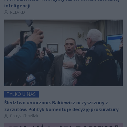
inteligencji
Autor artykułu:
RED/KD
TYLKO U NAS!
Śledztwo umorzone. Bąkiewicz oczyszczony z
zarzutów. Polityk komentuje decyzję prokuratury
Autor artykułu:
Patryk Chruślak