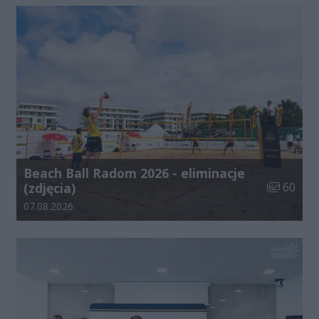
Beach Ball Radom 2026 - eliminacje
Liczba zdj
(zdjęcia)
60
Data dodania galerii:
07.08.2026