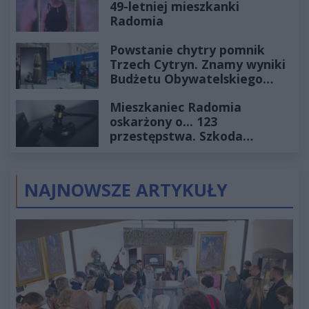
49-letniej mieszkanki
Radomia
Powstanie chytry pomnik
Trzech Cytryn. Znamy wyniki
Budżetu Obywatelskiego
2027
Mieszkaniec Radomia
oskarżony o... 123
przestępstwa. Szkoda
wyceniona na ponad milion
złotych
NAJNOWSZE ARTYKUŁY