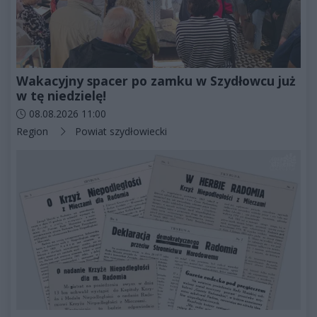
Wakacyjny spacer po zamku w Szydłowcu już
w tę niedzielę!
Data dodania artykułu:
08.08.2026 11:00
Kategorie artykułu:
Region
Powiat szydłowiecki