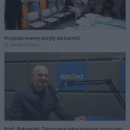
Przyszłe mamy uczyły się karmić
Autor artykułu:
Natalia Pętelska
Prof. Bukowski: Tworzymy laboratorium sztucznej