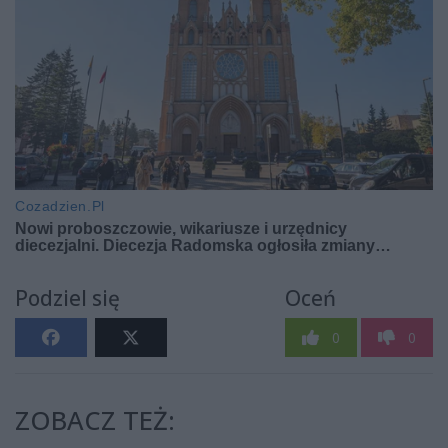
Podziel się
Oceń
0
0
ZOBACZ TEŻ: