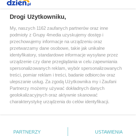
REKLAMA
Drogi Użytkowniku,
My, naszych 1162 zaufanych partnerów oraz inne
podmioty z Grupy 4media uzyskujemy dostęp i
przechowujemy informacje na urządzeniu oraz
przetwarzamy dane osobowe, takie jak unikalne
identyfikatory, standardowe informacje wysyłane przez
urządzenie czy dane przeglądania w celu zapewniania
spersonalizowanych reklam, wybór spersonalizowanych
Redakcja
Reklama
Prywatność
Praca Łódź
treści, pomiar reklam i treści, badanie odbiorców oraz
the:protocol
ulepszanie usług. Za zgodą Użytkownika my i Zaufani
Partnerzy możemy używać dokładnych danych
geolokalizacyjnych oraz aktywnie skanować
charakterystykę urządzenia do celów identyfikacji.
Ponieważ cenimy Twoją prywatność, prosimy o zgodę na
Szukaj
korzystanie z tych technologii poprzez kliknięcie
„Akceptuję”. Zgoda jest dobrowolna i zawsze możesz ją
zmienić/wycofać klikając przycisk ustawień prywatności
Facebook.com
Youtube.com
PARTNERZY
USTAWIENIA
znajdujący się w lewym dolnym rogu strony
. Niektóre