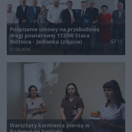
Podpisanie umowy na przebudowę
drogi powiatowej 1133W Stara
Liczba zdj
Błotnica - Jedlanka (zdjęcia)
11
Data dodania galerii:
07.08.2026
Warsztaty karmienia piersią w
Radomskim Szpitalu