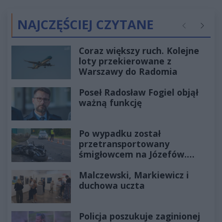
NAJCZĘŚCIEJ CZYTANE
Poprzednie
Następ
Coraz większy ruch. Kolejne
loty przekierowane z
Warszawy do Radomia
Poseł Radosław Fogiel objął
ważną funkcję
Po wypadku został
przetransportowany
śmigłowcem na Józefów.
Historia mrozi krew w żyłach
Malczewski, Markiewicz i
duchowa uczta
Policja poszukuje zaginionej