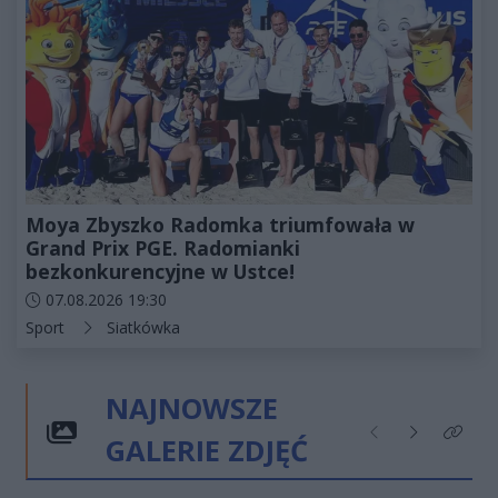
Moya Zbyszko Radomka triumfowała w
Grand Prix PGE. Radomianki
bezkonkurencyjne w Ustce!
Data dodania artykułu:
07.08.2026 19:30
Kategorie artykułu:
Sport
Siatkówka
NAJNOWSZE
GALERIE ZDJĘĆ
Poprzednie
Następne
Kliknij