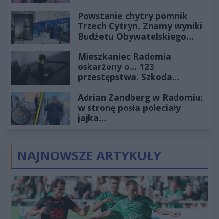
Powstanie chytry pomnik
Trzech Cytryn. Znamy wyniki
Budżetu Obywatelskiego
2027
Mieszkaniec Radomia
oskarżony o... 123
przestępstwa. Szkoda
wyceniona na ponad milion
Adrian Zandberg w Radomiu:
złotych
w stronę posła poleciały
jajka…
NAJNOWSZE ARTYKUŁY