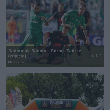
Radomiak Radom - Górnik Zabrze
Liczba zdjęć
(zdjęcia)
121
Data dodania galerii:
08.08.2026