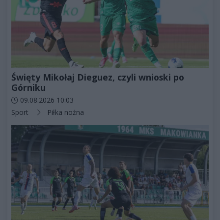
Święty Mikołaj Dieguez, czyli wnioski po
Górniku
Data dodania artykułu:
09.08.2026 10:03
Kategorie artykułu:
Sport
Piłka nożna