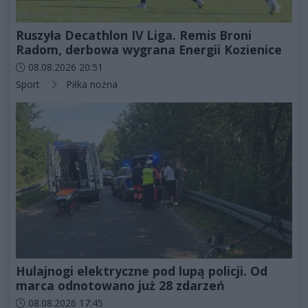
Ruszyła Decathlon IV Liga. Remis Broni
Radom, derbowa wygrana Energii Kozienice
Data dodania artykułu:
08.08.2026 20:51
Kategorie artykułu:
Sport
Piłka nożna
Hulajnogi elektryczne pod lupą policji. Od
marca odnotowano już 28 zdarzeń
Data dodania artykułu:
08.08.2026 17:45