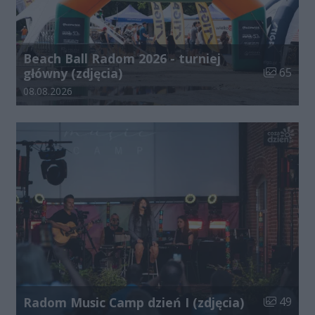
Beach Ball Radom 2026 - turniej
Liczba zdj
główny (zdjęcia)
65
Data dodania galerii:
08.08.2026
Liczba zdj
Radom Music Camp dzień I (zdjęcia)
49