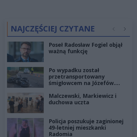
NAJCZĘŚCIEJ CZYTANE
Poprzednie
Następ
Poseł Radosław Fogiel objął
ważną funkcję
Po wypadku został
przetransportowany
śmigłowcem na Józefów.
Historia mrozi krew w żyłach
Malczewski, Markiewicz i
duchowa uczta
Policja poszukuje zaginionej
49-letniej mieszkanki
Radomia