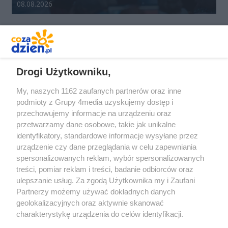
Data dodania galerii:
08.08.2026
REKLAMA
Drogi Użytkowniku,
My, naszych 1162 zaufanych partnerów oraz inne
podmioty z Grupy 4media uzyskujemy dostęp i
przechowujemy informacje na urządzeniu oraz
przetwarzamy dane osobowe, takie jak unikalne
identyfikatory, standardowe informacje wysyłane przez
urządzenie czy dane przeglądania w celu zapewniania
spersonalizowanych reklam, wybór spersonalizowanych
Redakcja
Reklama
Prywatność
Praca Łódź
treści, pomiar reklam i treści, badanie odbiorców oraz
the:protocol
ulepszanie usług. Za zgodą Użytkownika my i Zaufani
Partnerzy możemy używać dokładnych danych
geolokalizacyjnych oraz aktywnie skanować
charakterystykę urządzenia do celów identyfikacji.
Ponieważ cenimy Twoją prywatność, prosimy o zgodę na
Szukaj