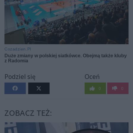
Podziel się
Oceń
0
0
ZOBACZ TEŻ: