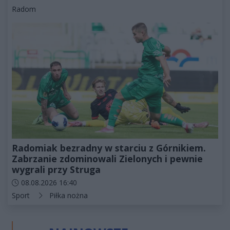
Kategorie artykułu:
Radom
Radomiak bezradny w starciu z Górnikiem.
Zabrzanie zdominowali Zielonych i pewnie
wygrali przy Struga
Data dodania artykułu:
08.08.2026 16:40
Kategorie artykułu:
Sport
Piłka nożna