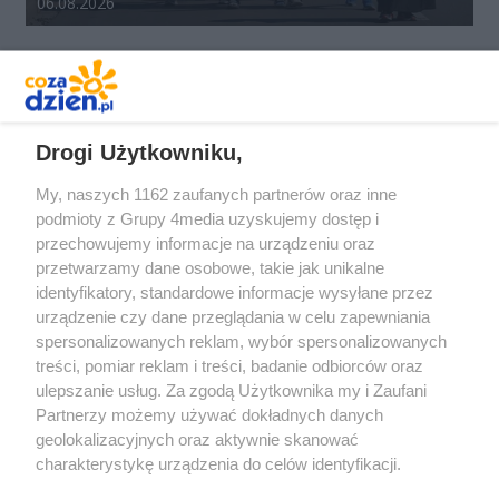
Data dodania galerii:
06.08.2026
REKLAMA
Drogi Użytkowniku,
My, naszych 1162 zaufanych partnerów oraz inne
podmioty z Grupy 4media uzyskujemy dostęp i
przechowujemy informacje na urządzeniu oraz
przetwarzamy dane osobowe, takie jak unikalne
identyfikatory, standardowe informacje wysyłane przez
urządzenie czy dane przeglądania w celu zapewniania
spersonalizowanych reklam, wybór spersonalizowanych
Redakcja
Reklama
Prywatność
Praca Łódź
treści, pomiar reklam i treści, badanie odbiorców oraz
the:protocol
ulepszanie usług. Za zgodą Użytkownika my i Zaufani
Partnerzy możemy używać dokładnych danych
geolokalizacyjnych oraz aktywnie skanować
charakterystykę urządzenia do celów identyfikacji.
Ponieważ cenimy Twoją prywatność, prosimy o zgodę na
Szukaj