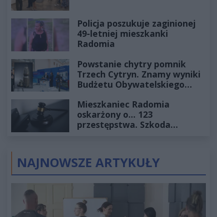
Policja poszukuje zaginionej
49-letniej mieszkanki
Radomia
Powstanie chytry pomnik
Trzech Cytryn. Znamy wyniki
Budżetu Obywatelskiego
2027
Mieszkaniec Radomia
oskarżony o... 123
przestępstwa. Szkoda
wyceniona na ponad milion
złotych
NAJNOWSZE ARTYKUŁY