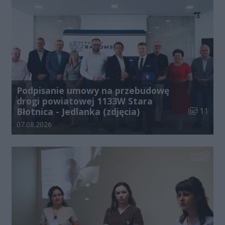
Podpisanie umowy na przebudowę
drogi powiatowej 1133W Stara
Liczba zdj
Błotnica - Jedlanka (zdjęcia)
11
Data dodania galerii:
07.08.2026