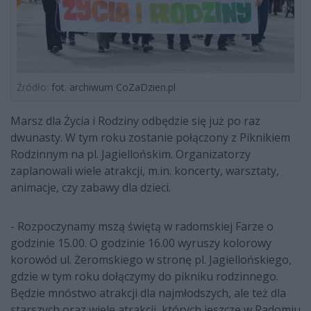
Źródło:
fot. archiwum CoZaDzien.pl
Marsz dla Życia i Rodziny odbędzie się już po raz
dwunasty. W tym roku zostanie połączony z Piknikiem
Rodzinnym na pl. Jagiellońskim. Organizatorzy
zaplanowali wiele atrakcji, m.in. koncerty, warsztaty,
animacje, czy zabawy dla dzieci.
- Rozpoczynamy mszą świętą w radomskiej Farze o
godzinie 15.00. O godzinie 16.00 wyruszy kolorowy
korowód ul. Żeromskiego w stronę pl. Jagiellońskiego,
gdzie w tym roku dołączymy do pikniku rodzinnego.
Będzie mnóstwo atrakcji dla najmłodszych, ale też dla
starszych oraz wiele atrakcji, których jeszcze w Radomiu