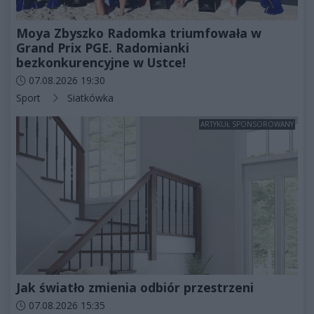
Moya Zbyszko Radomka triumfowała w
Grand Prix PGE. Radomianki
bezkonkurencyjne w Ustce!
Data dodania artykułu:
07.08.2026 19:30
Kategorie artykułu:
Sport
Siatkówka
ARTYKUŁ SPONSOROWANY
Jak światło zmienia odbiór przestrzeni
Data dodania artykułu:
07.08.2026 15:35