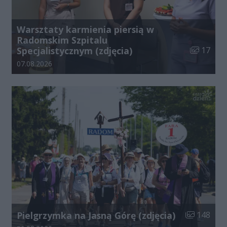
Warsztaty karmienia piersią w
Radomskim Szpitalu
Liczba zdj
Specjalistycznym (zdjęcia)
17
Data dodania galerii:
07.08.2026
Liczba zdjęć
Pielgrzymka na Jasną Górę (zdjęcia)
148