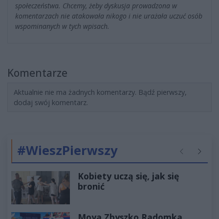
społeczeństwa. Chcemy, żeby dyskusja prowadzona w
komentarzach nie atakowała nikogo i nie urażała uczuć osób
wspominanych w tych wpisach.
Komentarze
Aktualnie nie ma żadnych komentarzy. Bądź pierwszy,
dodaj swój komentarz.
#WieszPierwszy
Poprzednie
Następ
Kobiety uczą się, jak się
bronić
Moya Zbyszko Radomka