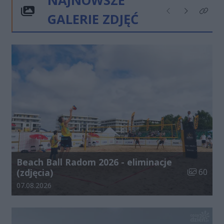
NAJNOWSZE
GALERIE ZDJĘĆ
Poprzednie
Następne
Kliknij
Beach Ball Radom 2026 - eliminacje
Liczba zdj
(zdjęcia)
60
Data dodania galerii:
07.08.2026