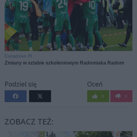
Podziel się
Oceń
0
0
ZOBACZ TEŻ: