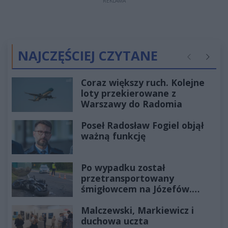
REKLAMA
NAJCZĘŚCIEJ CZYTANE
Poprzednie
Następ
Coraz większy ruch. Kolejne
loty przekierowane z
Warszawy do Radomia
Poseł Radosław Fogiel objął
ważną funkcję
Po wypadku został
przetransportowany
śmigłowcem na Józefów.
Historia mrozi krew w żyłach
Malczewski, Markiewicz i
duchowa uczta