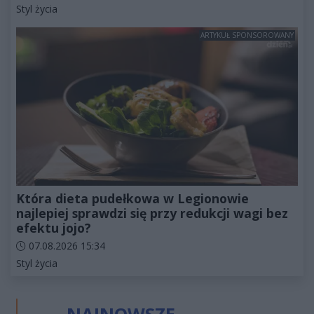
Kategorie artykułu:
Styl życia
ARTYKUŁ SPONSOROWANY
Która dieta pudełkowa w Legionowie
najlepiej sprawdzi się przy redukcji wagi bez
efektu jojo?
Data dodania artykułu:
07.08.2026 15:34
Kategorie artykułu:
Styl życia