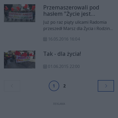
utrudnienia w ruchu w centrum
Przemaszerowali pod
Radomia. Może to spowodować
hasłem "Życie jest
również opóźnienia w kursowaniu
bezcenne"
autobusów miejskich.
Już po raz piąty ulicami Radomia
przeszedł Marsz dla Życia i Rodziny
pod hasłem „Życie jest bezcenne”.
16.05.2016 16:04
Marsz poprzedziła Msza Święta w
Kościele Farnym. Po niej uczestnicy
Tak - dla życia!
przeszli w barwnym korowodzie
ulicami Rwańską i Żeromskiego pod
urząd miejski gdzie odbył się
01.06.2015 22:00
rodzinny festyn.
1
2
REKLAMA