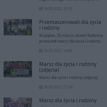
Rodziny, który przejdzie ulicami
16.05.2022 10:25
Radomia. Na finał marszu
organizatorzy zaplanowali festyn
Przemaszerowali dla życia
rodzinny na placu Corazziego.
i rodziny
W piątek, 25 marca ulicami Radomia
przeszedł marsz dla życia i rodziny z
okazji Dnia Świętości Życia.
26.03.2022 14:58
Marsz dla życia i rodziny
(zdjęcia)
Marsz dla życia i rodziny (zdjęcia)
26.09.2021 21:04
Marsz dla życia i rodziny