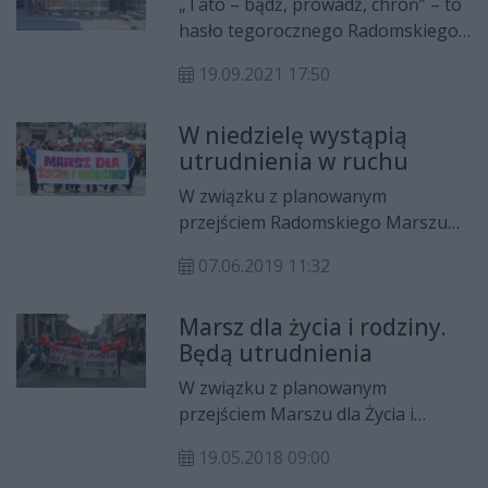
„Tato – bądź, prowadź, chroń” – to
hasło tegorocznego Radomskiego
Marszu dla Życia i Rodziny. To
19.09.2021 17:50
wyjątkowe wydarzenie jest świętem
wszystkich rodzin. 26 września
W niedzielę wystąpią
odbędzie się już IX jego edycja, a
utrudnienia w ruchu
poprzedzą go wydarzenia związane
z tygodniem dla rodziny.
W związku z planowanym
przejściem Radomskiego Marszu
dla Życia i Rodziny, w niedzielę 9
07.06.2019 11:32
czerwca w godzinach około 16-
16.30 mogą wystąpić okresowe
Marsz dla życia i rodziny.
utrudnienia w ruchu kołowym i w
Będą utrudnienia
kursowaniu komunikacji miejskiej w
centrum Radomia.
W związku z planowanym
przejściem Marszu dla Życia i
Rodziny, w niedzielę 20 maja w
19.05.2018 09:00
godz. ok. 16-17 wystąpią