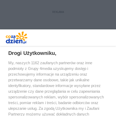
REKLAMA
REKLAMA
Drogi Użytkowniku,
My, naszych 1162 zaufanych partnerów oraz inne
podmioty z Grupy 4media uzyskujemy dostęp i
przechowujemy informacje na urządzeniu oraz
przetwarzamy dane osobowe, takie jak unikalne
identyfikatory, standardowe informacje wysyłane przez
urządzenie czy dane przeglądania w celu zapewniania
spersonalizowanych reklam, wybór spersonalizowanych
Redakcja
Reklama
Prywatność
Praca Łódź
treści, pomiar reklam i treści, badanie odbiorców oraz
the:protocol
ulepszanie usług. Za zgodą Użytkownika my i Zaufani
Partnerzy możemy używać dokładnych danych