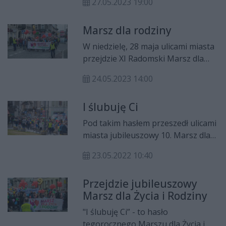
27.05.2023 19:00
na pl. Corazziego.
Marsz dla rodziny
W niedzielę, 28 maja ulicami miasta
przejdzie XI Radomski Marsz dla
Życia i Rodziny. Zakończy go festyn
24.05.2023 14:00
na pl. Corazziego.
I ślubuję Ci
Pod takim hasłem przeszedł ulicami
miasta jubileuszowy 10. Marsz dla
Życia i Rodziny. Wzięło w nim udział
23.05.2022 10:40
ponad tysiąc osób.
Przejdzie jubileuszowy
Marsz dla Życia i Rodziny
"I ślubuję Ci” - to hasło
tegorocznego Marszu dla Życia i