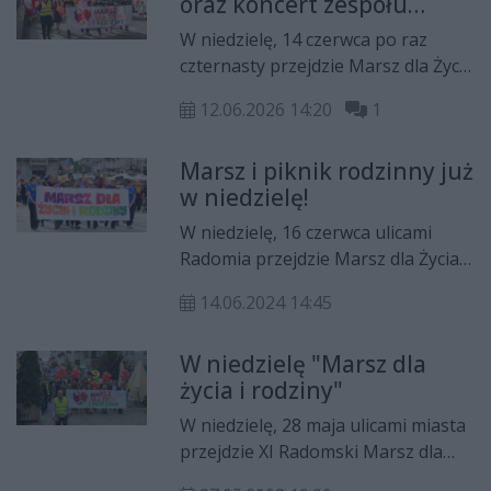
oraz koncert zespołu
dwa wydarzenia - rowerowa
Siewcy Lednicy
wyprawa z cyklu Co Za Jazda! oraz
W niedzielę, 14 czerwca po raz
Radomski Marsz dla Życia i Rodziny.
czternasty przejdzie Marsz dla Życia
i Rodziny pod hasłem ,,Czas
12.06.2026 14:20
1
ochronić życie’’. Wydarzenie ma na
celu promocję wartości życia
Marsz i piknik rodzinny już
ludzkiego, małżeństwa oraz
w niedzielę!
rodziny.
W niedzielę, 16 czerwca ulicami
Radomia przejdzie Marsz dla Życia i
Rodziny. Tego samego dnia na pl.
14.06.2024 14:45
Jagiellońskim odbędzie się Piknik
Rodzinny.
W niedzielę "Marsz dla
życia i rodziny"
W niedzielę, 28 maja ulicami miasta
przejdzie XI Radomski Marsz dla
Życia i Rodziny. Zakończy go festyn