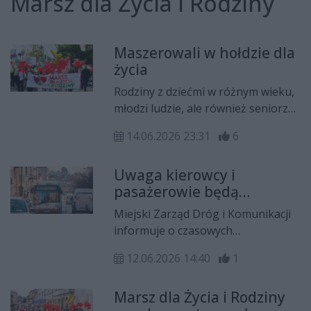
Marsz dla Życia i Rodziny
Maszerowali w hołdzie dla
życia
Rodziny z dziećmi w różnym wieku,
młodzi ludzie, ale również seniorzy.
Kilkaset osób przeszło ulicami
14.06.2026 23:31
6
Radomia w czternastym „Marszu
życia i rodziny”.
Uwaga kierowcy i
pasażerowie będą
utrudnienia na drogach!
Miejski Zarząd Dróg i Komunikacji
informuje o czasowych
utrudnieniach w ruchu drogowym i
12.06.2026 14:40
1
funkcjonowaniu komunikacji
miejskiej, które wystąpią w
Marsz dla Życia i Rodziny
niedzielę, 14 czerwca. Powodem są