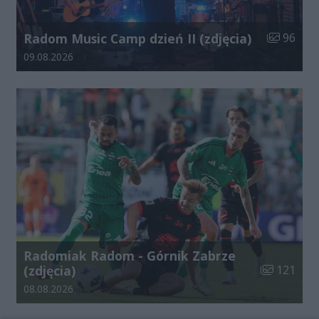
Liczba zdj
Radom Music Camp dzień II (zdjęcia)
96
Data dodania galerii:
09.08.2026
Radomiak Radom - Górnik Zabrze
Liczba zdjęć
(zdjęcia)
121
Data dodania galerii:
08.08.2026