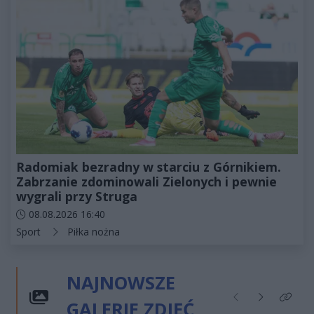
Radomiak bezradny w starciu z Górnikiem.
Zabrzanie zdominowali Zielonych i pewnie
wygrali przy Struga
Data dodania artykułu:
08.08.2026 16:40
Kategorie artykułu:
Sport
Piłka nożna
NAJNOWSZE
GALERIE ZDJĘĆ
Poprzednie
Następne
Kliknij