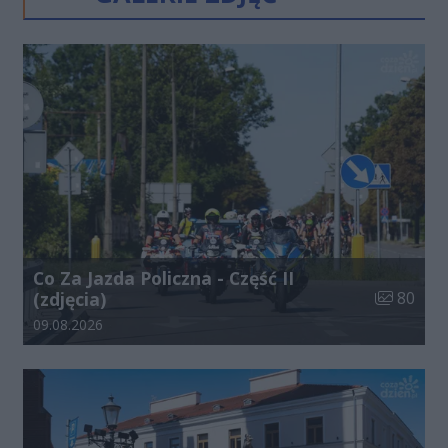
Co Za Jazda Policzna - Część II
Liczba zdj
(zdjęcia)
80
Data dodania galerii:
09.08.2026