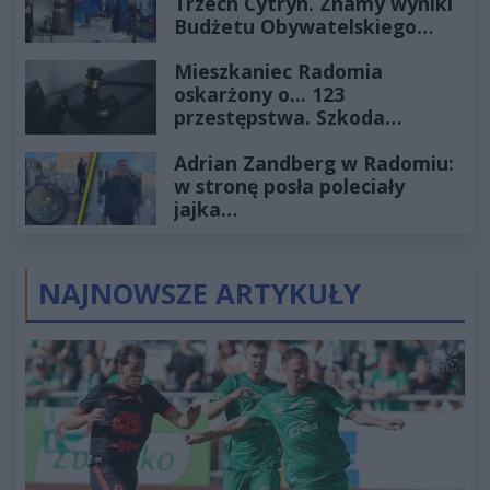
Trzech Cytryn. Znamy wyniki
Budżetu Obywatelskiego
2027
Mieszkaniec Radomia
oskarżony o... 123
przestępstwa. Szkoda
wyceniona na ponad milion
Adrian Zandberg w Radomiu:
złotych
w stronę posła poleciały
jajka…
NAJNOWSZE ARTYKUŁY