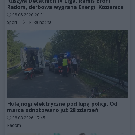
Ruszyła Decathlon IV Liga. Remis Broni
Radom, derbowa wygrana Energii Kozienice
Data dodania artykułu:
08.08.2026 20:51
Kategorie artykułu:
Sport
Piłka nożna
Hulajnogi elektryczne pod lupą policji. Od
marca odnotowano już 28 zdarzeń
Data dodania artykułu:
08.08.2026 17:45
Kategorie artykułu:
Radom