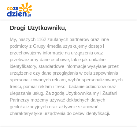
REKLAMA
Drogi Użytkowniku,
My, naszych 1162 zaufanych partnerów oraz inne
podmioty z Grupy 4media uzyskujemy dostęp i
przechowujemy informacje na urządzeniu oraz
przetwarzamy dane osobowe, takie jak unikalne
identyfikatory, standardowe informacje wysyłane przez
urządzenie czy dane przeglądania w celu zapewniania
spersonalizowanych reklam, wybór spersonalizowanych
Redakcja
Reklama
Prywatność
Praca Łódź
treści, pomiar reklam i treści, badanie odbiorców oraz
the:protocol
ulepszanie usług. Za zgodą Użytkownika my i Zaufani
Partnerzy możemy używać dokładnych danych
geolokalizacyjnych oraz aktywnie skanować
charakterystykę urządzenia do celów identyfikacji.
Ponieważ cenimy Twoją prywatność, prosimy o zgodę na
Szukaj
korzystanie z tych technologii poprzez kliknięcie
„Akceptuję”. Zgoda jest dobrowolna i zawsze możesz ją