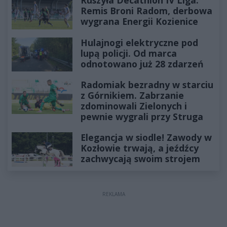
Ruszyła Decathlon IV Liga.
Remis Broni Radom, derbowa
wygrana Energii Kozienice
Hulajnogi elektryczne pod
lupą policji. Od marca
odnotowano już 28 zdarzeń
Radomiak bezradny w starciu
z Górnikiem. Zabrzanie
zdominowali Zielonych i
pewnie wygrali przy Struga
Elegancja w siodle! Zawody w
Kozłowie trwają, a jeźdźcy
zachwycają swoim strojem
REKLAMA