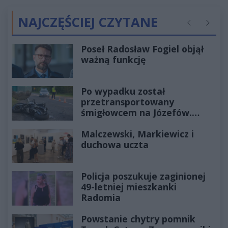
NAJCZĘŚCIEJ CZYTANE
Poprzednie
Następ
Poseł Radosław Fogiel objął
ważną funkcję
Po wypadku został
przetransportowany
śmigłowcem na Józefów.
Historia mrozi krew w żyłach
Malczewski, Markiewicz i
duchowa uczta
Policja poszukuje zaginionej
49-letniej mieszkanki
Radomia
Powstanie chytry pomnik