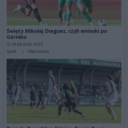
Święty Mikołaj Dieguez, czyli wnioski po
Górniku
Data dodania artykułu:
09.08.2026 10:03
Kategorie artykułu:
Sport
Piłka nożna