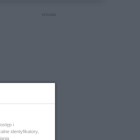
REKLAMA
ostęp i
lne identyfikatory,
iania