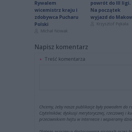
Rywalem
powrót do III ligi.
wicemistrz kraju i
Na początek
zdobywca Pucharu
wyjazd do Mako
Autor artykułu:
Polski
Krzysztof Pękała
Autor artykułu:
Michał Nowak
Napisz komentarz
Treść komentarza
Chcemy, żeby nasze publikacje były powodem do r
Czytelników; dyskusji merytorycznej, rzeczowej i 
przeciwnikiem hejtu w Internecie i wspieramy dzia
Dlatego prosimy o dostosowanie pisanych przez 