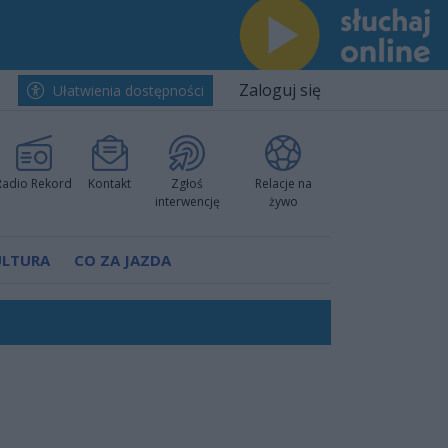
Zaloguj się
Ułatwienia dostępności
Radio Rekord
Kontakt
Zgłoś
Relacje na
interwencję
żywo
ULTURA
CO ZA JAZDA
h i pewnie wygrali przy Struga