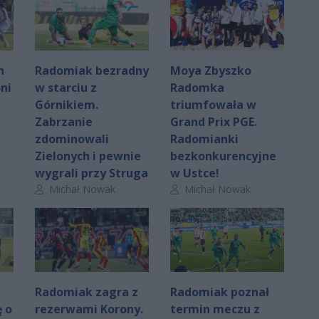
n
Radomiak bezradny
Moya Zbyszko
oni
w starciu z
Radomka
Górnikiem.
triumfowała w
Zabrzanie
Grand Prix PGE.
zdominowali
Radomianki
Zielonych i pewnie
bezkonkurencyjne
wygrali przy Struga
w Ustce!
Autor artykułu:
Autor artykułu:
Michał Nowak
Michał Nowak
Radomiak zagra z
Radomiak poznał
 o
rezerwami Korony.
termin meczu z