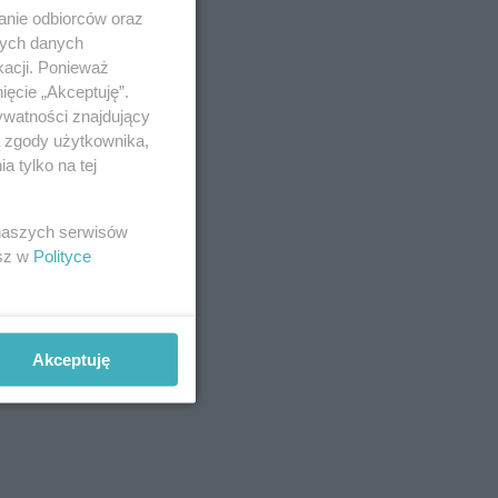
anie odbiorców oraz
nych danych
kacji. Ponieważ
ięcie „Akceptuję”.
ywatności znajdujący
ą zgody użytkownika,
 tylko na tej
 naszych serwisów
esz w
Polityce
Akceptuję