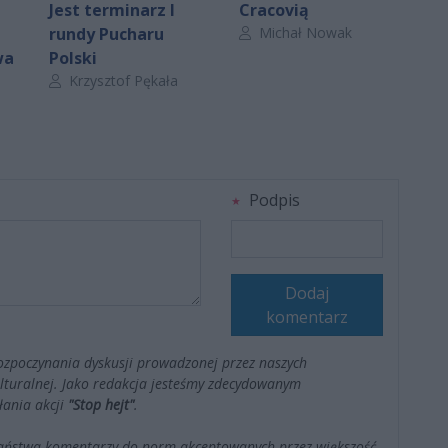
Jest terminarz I
Cracovią
Autor artykułu:
rundy Pucharu
Michał Nowak
wa
Polski
Autor artykułu:
Krzysztof Pękała
Podpis
Dodaj
komentarz
ozpoczynania dyskusji prowadzonej przez naszych
kulturalnej. Jako redakcja jesteśmy zdecydowanym
łania akcji
"Stop hejt"
.
Państwa komentarzy do norm akceptowanych przez większość