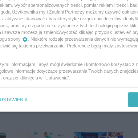
klam, wybór spersonalizowanych treści, pomiar reklam i treści, bad
 zgodą Użytkownika my i Zaufani Partnerzy możemy używać dokład
az aktywnie skanować charakterystykę urządzenia do celów identyfi
ść, prosimy o zgodę na korzystanie z tych technologii poprzez klikn
a i zawsze możesz ją zmienić/wycofać klikając przycisk ustawień pr
ogu strony
. Niektóre rodzaje przetwarzania danych nie wymagaj
iwić się takiemu przetwarzaniu. Preferencje będą miały zastosowania
szymi informacjami, abyś mógł świadomie i komfortowo korzystać z
gółowe informacje dotyczące przetwarzania Twoich danych znajdzi
s
. oraz po kliknięciu w „Ustawienia”.
Oceń
0
0
USTAWIENIA