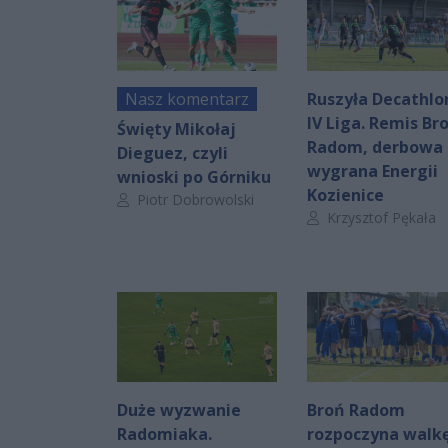
Nasz komentarz
Ruszyła Decathlo
IV Liga. Remis Br
Święty Mikołaj
Radom, derbowa
Dieguez, czyli
wygrana Energii
wnioski po Górniku
Kozienice
Autor artykułu:
Piotr Dobrowolski
Autor artykułu:
Krzysztof Pękała
Duże wyzwanie
Broń Radom
Radomiaka.
rozpoczyna walkę