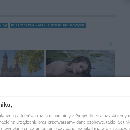
xing
mistrzostwa Polski służb mundurowych
niku,
fanych partnerów oraz inne podmioty z Grupy 4media uzyskujemy d
cje na urządzeniu oraz przetwarzamy dane osobowe, takie jak unika
je wysyłane przez urządzenie czy dane przeglądania w celu zapewn