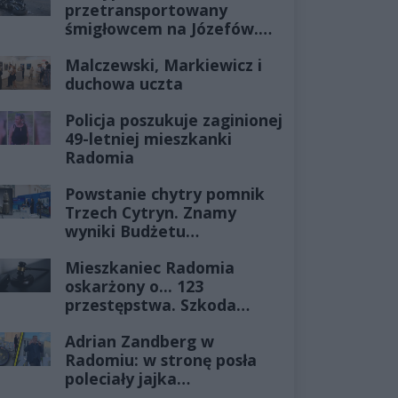
przetransportowany
śmigłowcem na Józefów.
Historia mrozi krew w
Malczewski, Markiewicz i
żyłach
duchowa uczta
Policja poszukuje zaginionej
49-letniej mieszkanki
Radomia
Powstanie chytry pomnik
Trzech Cytryn. Znamy
wyniki Budżetu
Obywatelskiego 2027
Mieszkaniec Radomia
oskarżony o... 123
przestępstwa. Szkoda
wyceniona na ponad milion
Adrian Zandberg w
złotych
Radomiu: w stronę posła
poleciały jajka…