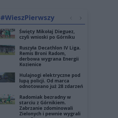
#WieszPierwszy
Poprzednie
Następne
Święty Mikołaj Dieguez,
czyli wnioski po Górniku
Ruszyła Decathlon IV Liga.
Remis Broni Radom,
derbowa wygrana Energii
Kozienice
Hulajnogi elektryczne pod
lupą policji. Od marca
odnotowano już 28 zdarzeń
Radomiak bezradny w
starciu z Górnikiem.
Zabrzanie zdominowali
Zielonych i pewnie wygrali