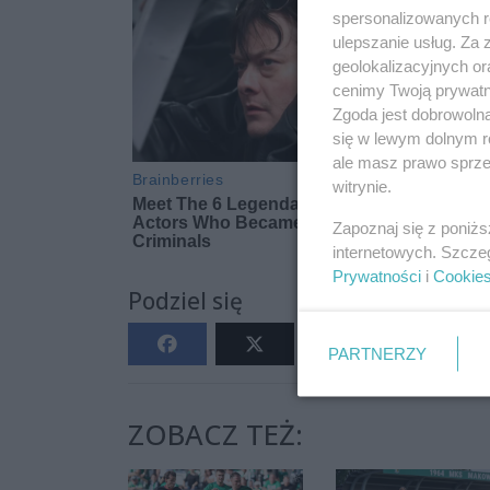
spersonalizowanych re
ulepszanie usług. Za
geolokalizacyjnych or
cenimy Twoją prywatno
Zgoda jest dobrowoln
się w lewym dolnym r
ale masz prawo sprzec
witrynie.
Zapoznaj się z poniż
internetowych. Szcze
Prywatności
i
Cookie
Podziel się
PARTNERZY
ZOBACZ TEŻ: