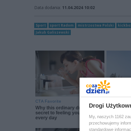
Data dodania:
11.04.2024 10:02
Sport
sport Radom
mistrzostwa Polski
kickbo
Jakub Galiszewski
Drogi Użytkow
My, naszych 1162 zau
przechowujemy informa
standardowe informac