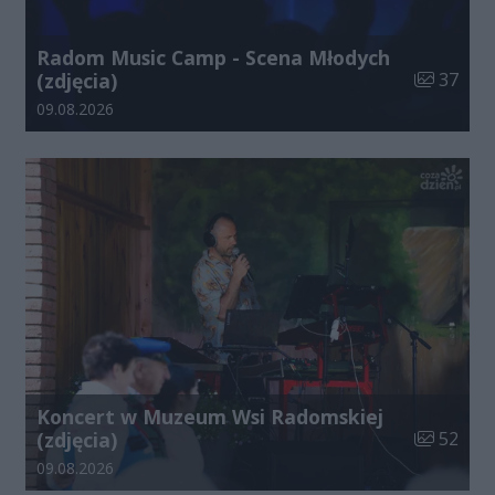
Radom Music Camp - Scena Młodych
Liczba zdj
(zdjęcia)
37
Data dodania galerii:
09.08.2026
Koncert w Muzeum Wsi Radomskiej
Liczba zdj
(zdjęcia)
52
Data dodania galerii:
09.08.2026