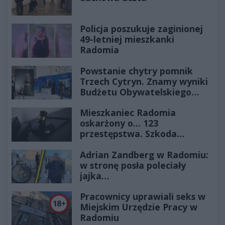
Policja poszukuje zaginionej
49-letniej mieszkanki
Radomia
Powstanie chytry pomnik
Trzech Cytryn. Znamy wyniki
Budżetu Obywatelskiego
2027
Mieszkaniec Radomia
oskarżony o... 123
przestępstwa. Szkoda
wyceniona na ponad milion
Adrian Zandberg w Radomiu:
złotych
w stronę posła poleciały
jajka…
Pracownicy uprawiali seks w
Miejskim Urzędzie Pracy w
Radomiu