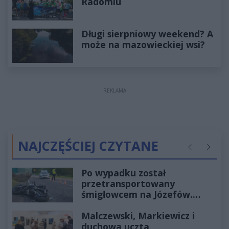
Radomiu
Długi sierpniowy weekend? A
może na mazowieckiej wsi?
REKLAMA
NAJCZĘŚCIEJ CZYTANE
Poprzednie
Następ
Po wypadku został
przetransportowany
śmigłowcem na Józefów.
Historia mrozi krew w żyłach
Malczewski, Markiewicz i
duchowa uczta