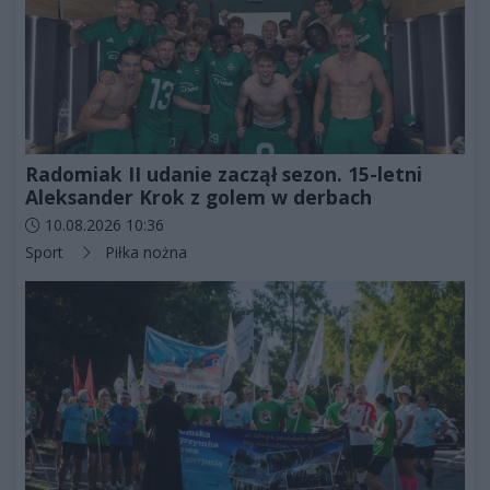
Radomiak II udanie zaczął sezon. 15-letni
Aleksander Krok z golem w derbach
Data dodania artykułu:
10.08.2026 10:36
Kategorie artykułu:
Sport
Piłka nożna