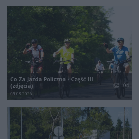
Co Za Jazda Policzna - Część III
Liczba zdjęć
(zdjęcia)
104
Data dodania galerii:
09.08.2026