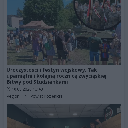
Uroczystości i festyn wojskowy. Tak
upamiętnili kolejną rocznicę zwycięskiej
Bitwy pod Studziankami
Data dodania artykułu:
10.08.2026 13:43
Kategorie artykułu:
Region
Powiat kozienicki