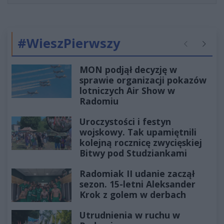
#WieszPierwszy
Poprzednie
Następ
MON podjął decyzję w
sprawie organizacji pokazów
lotniczych Air Show w
Radomiu
Uroczystości i festyn
wojskowy. Tak upamiętnili
kolejną rocznicę zwycięskiej
Bitwy pod Studziankami
Radomiak II udanie zaczął
sezon. 15-letni Aleksander
Krok z golem w derbach
Utrudnienia w ruchu w