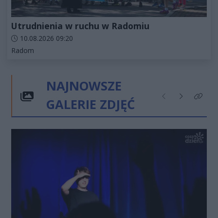
Utrudnienia w ruchu w Radomiu
Data dodania artykułu:
10.08.2026 09:20
Kategorie artykułu:
Radom
NAJNOWSZE
GALERIE ZDJĘĆ
Poprzednie
Następne
Kliknij