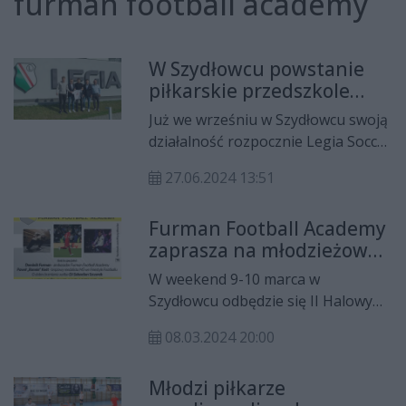
furman football academy
W Szydłowcu powstanie
piłkarskie przedszkole
Legii Warszawa
Już we wrześniu w Szydłowcu swoją
działalność rozpocznie Legia Soccer
Schools. Będzie to możliwe dzięki
27.06.2024 13:51
podpisanej umowie o współpracy z
Furman Football Academy.
Furman Football Academy
zaprasza na młodzieżowy
turniej piłkarski
W weekend 9-10 marca w
Szydłowcu odbędzie się II Halowy
Turniej Piłki Nożnej, którego
08.03.2024 20:00
organizatorem jest Furman
Football Academy. Na parkiecie
Młodzi piłkarze
rywalizować będą zawodnicy z