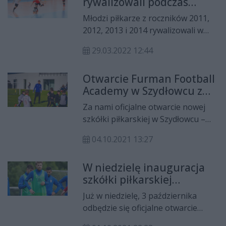
rywalizowali podczas
roczników od 2011 do 2015.
turnieju Furman Football
Młodzi piłkarze z roczników 2011,
Academy
2012, 2013 i 2014 rywalizowali w
miniony weekend na turnieju w
29.03.2022 12:44
Szydłowcu. Jego organizatorem
była szkółka Furman Football
Otwarcie Furman Football
Academy.
Academy w Szydłowcu z
udziałem Dominika
Za nami oficjalne otwarcie nowej
Furmana
szkółki piłkarskiej w Szydłowcu –
Furman Football Academy. Jej
04.10.2021 13:27
patronem został znany piłkarz,
obecnie zawodnik Wisły Płock,
W niedzielę inauguracja
Dominik Furman.
szkółki piłkarskiej
Dominika Furmana.
Już w niedzielę, 3 października
Będzie możliwość
odbędzie się oficjalne otwarcie
wspólnego treningu
nowej szkółki piłkarskiej w