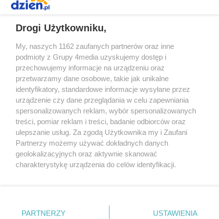
REKLAMA
Drogi Użytkowniku,
My, naszych 1162 zaufanych partnerów oraz inne
podmioty z Grupy 4media uzyskujemy dostęp i
przechowujemy informacje na urządzeniu oraz
przetwarzamy dane osobowe, takie jak unikalne
identyfikatory, standardowe informacje wysyłane przez
urządzenie czy dane przeglądania w celu zapewniania
spersonalizowanych reklam, wybór spersonalizowanych
Redakcja
Reklama
Prywatność
Praca Łódź
treści, pomiar reklam i treści, badanie odbiorców oraz
the:protocol
ulepszanie usług. Za zgodą Użytkownika my i Zaufani
Partnerzy możemy używać dokładnych danych
geolokalizacyjnych oraz aktywnie skanować
charakterystykę urządzenia do celów identyfikacji.
Ponieważ cenimy Twoją prywatność, prosimy o zgodę na
Szukaj
korzystanie z tych technologii poprzez kliknięcie
„Akceptuję”. Zgoda jest dobrowolna i zawsze możesz ją
zmienić/wycofać klikając przycisk ustawień prywatności
Facebook.com
Youtube.com
PARTNERZY
USTAWIENIA
znajdujący się w lewym dolnym rogu strony
. Niektóre