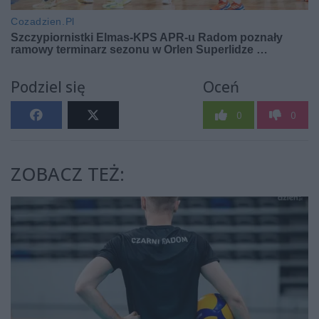
Podziel się
Oceń
0
0
ZOBACZ TEŻ: