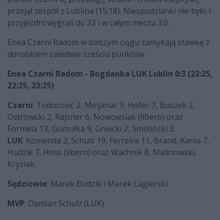
przejął zespół z Lublina (15:18). Niespodzianki nie było i
przyjezdni wygrali do 23 i w całym meczu 3:0.
Enea Czarni Radom w dalszym ciągu zamykają stawkę z
dorobkiem zaledwie sześciu punktów.
Enea Czarni Radom - Bogdanka LUK Lublin 0:3 (23:25,
22:25, 23:25)
Czarni
: Todorović 2, Meljanac 9, Hofer 7, Buszek 2,
Ostrowski 2, Rajsner 6, Nowowsiak (libero) oraz
Formela 13, Gomułka 9, Gniecki 2, Smoliński 3.
LUK
: Komenda 2, Schulz 19, Ferreira 11, Brand, Kania 7,
Hudzik 7, Hoss (libero) oraz Wachnik 8, Malinowski,
Krysiak.
Sędziowie
: Marek Budzik i Marek Lagierski.
MVP
: Damian Schulz (LUK).