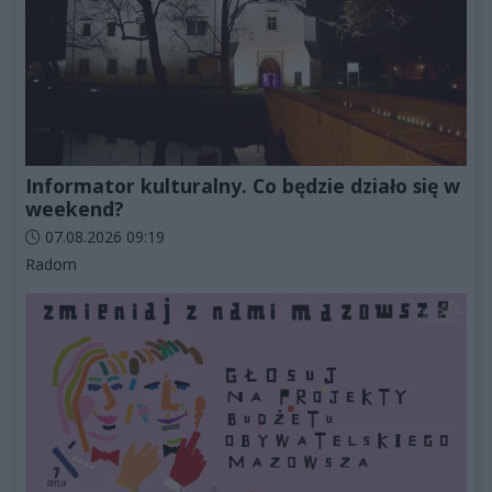
Informator kulturalny. Co będzie działo się w
weekend?
Data dodania artykułu:
07.08.2026 09:19
Kategorie artykułu:
Radom