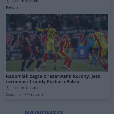
Data dodania artykułu:
07.08.2026 08:00
Kategorie artykułu:
Radom
Radomiak zagra z rezerwami Korony. Jest
terminarz I rundy Pucharu Polski
Data dodania artykułu:
06.08.2026 22:07
Kategorie artykułu:
Sport
Piłka nożna
NAJNOWSZE