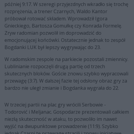
później 9:17. W szeregi przyjezdnych wkradło się trochę
rozprężenia, a trener Czarnych, Waldo Kantor
próbował rotować składem. Wprowadził Igora
Gnieckiego, Bartosza Gomułkę czy Konrada Formelę.
Zryw radomian pozwolił im doprowadzić do
emocjonującej końcówki. Ostatecznie jednak to zespół
Bogdanki LUK był lepszy wygrywając do 23.
W radomskim zespole na parkiecie pozostali zmiennicy.
Lublinianie rozpoczęli drugą partię od trzech
skutecznych bloków. Goście znowu szybko wypracowali
przewagę (3:7). W dalszej fazie tej odsłony obraz gry za
bardzo nie uległ zmianie i Bogdanka wygrała do 22.
W trzeciej partii na plac gry wrócili Serbowie -
Todorović i Meljanac. Gospodarze prezentowali całkiem
niezłą skuteczność w ataku, to pozwoliło im nawet
wyjść na dwupunktowe prowadzenie (11:9). Szybko
jednak Czarni tę przewagę stracili i znowu inicjatywę