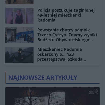
Policja poszukuje zaginionej
49-letniej mieszkanki
Radomia
Powstanie chytry pomnik
Trzech Cytryn. Znamy wyniki
Budżetu Obywatelskiego
2027
Mieszkaniec Radomia
oskarżony o... 123
przestępstwa. Szkoda
wyceniona na ponad milion
złotych
NAJNOWSZE ARTYKUŁY