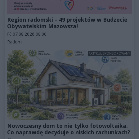
Region radomski – 49 projektów w Budżecie
Obywatelskim Mazowsza!
Data dodania artykułu:
07.08.2026 08:00
Kategorie artykułu:
Radom
ARTYKUŁ SPONSOROWANY
Nowoczesny dom to nie tylko fotowoltaika.
Co naprawdę decyduje o niskich rachunkach?