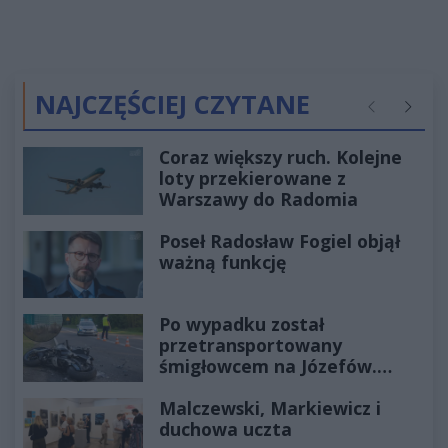
NAJCZĘŚCIEJ CZYTANE
Poprzednie
Następ
Coraz większy ruch. Kolejne
loty przekierowane z
Warszawy do Radomia
Poseł Radosław Fogiel objął
ważną funkcję
Po wypadku został
przetransportowany
śmigłowcem na Józefów.
Historia mrozi krew w żyłach
Malczewski, Markiewicz i
duchowa uczta