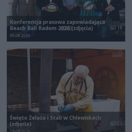
Konferencja prasowa zapowiadająca
Liczba zdj
Beach Ball Radom 2026 (zdjęcia)
18
Data dodania galerii:
05.08.2026
Święto Żelaza i Stali w Chlewiskach
Liczba zdj
(zdjęcia)
51
Data dodania galerii:
03.08.2026