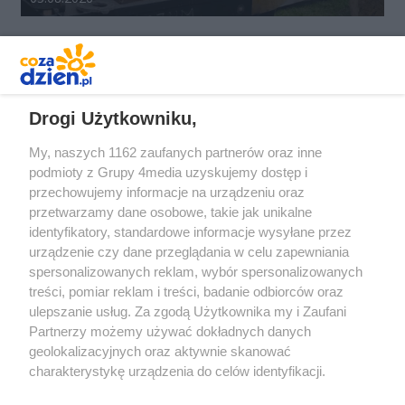
REKLAMA
Drogi Użytkowniku,
My, naszych 1162 zaufanych partnerów oraz inne
podmioty z Grupy 4media uzyskujemy dostęp i
przechowujemy informacje na urządzeniu oraz
przetwarzamy dane osobowe, takie jak unikalne
identyfikatory, standardowe informacje wysyłane przez
urządzenie czy dane przeglądania w celu zapewniania
spersonalizowanych reklam, wybór spersonalizowanych
Redakcja
Reklama
Prywatność
Praca Łódź
treści, pomiar reklam i treści, badanie odbiorców oraz
the:protocol
ulepszanie usług. Za zgodą Użytkownika my i Zaufani
Partnerzy możemy używać dokładnych danych
geolokalizacyjnych oraz aktywnie skanować
charakterystykę urządzenia do celów identyfikacji.
Ponieważ cenimy Twoją prywatność, prosimy o zgodę na
Szukaj