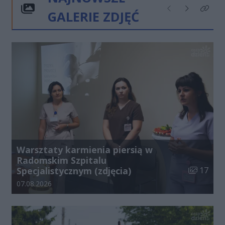
GALERIE ZDJĘĆ
Poprzednie
Następne
Kliknij
Warsztaty karmienia piersią w
Radomskim Szpitalu
Liczba zdj
Specjalistycznym (zdjęcia)
17
Data dodania galerii:
07.08.2026