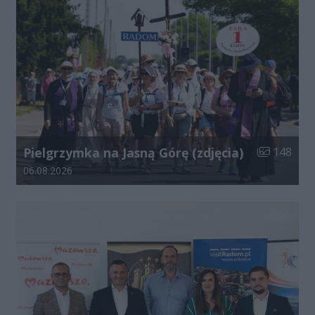
Liczba zdjęć
Pielgrzymka na Jasną Górę (zdjęcia)
148
Data dodania galerii:
06.08.2026