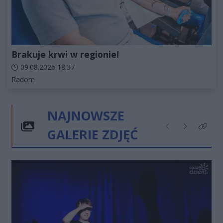
Brakuje krwi w regionie!
Data dodania artykułu:
09.08.2026 18:37
Kategorie artykułu:
Radom
NAJNOWSZE
GALERIE ZDJĘĆ
Poprzednie
Następne
Kliknij