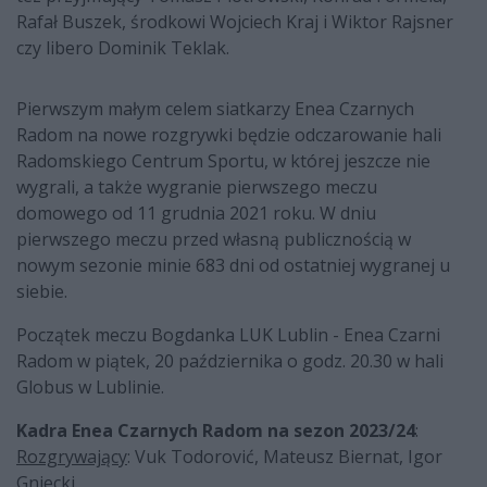
Rafał Buszek, środkowi Wojciech Kraj i Wiktor Rajsner
czy libero Dominik Teklak.
Pierwszym małym celem siatkarzy Enea Czarnych
Radom na nowe rozgrywki będzie odczarowanie hali
Radomskiego Centrum Sportu, w której jeszcze nie
wygrali, a także wygranie pierwszego meczu
domowego od 11 grudnia 2021 roku. W dniu
pierwszego meczu przed własną publicznością w
nowym sezonie minie 683 dni od ostatniej wygranej u
siebie.
Początek meczu Bogdanka LUK Lublin - Enea Czarni
Radom w piątek, 20 października o godz. 20.30 w hali
Globus w Lublinie.
Kadra Enea Czarnych Radom na sezon 2023/24
:
Rozgrywający
: Vuk Todorović, Mateusz Biernat, Igor
Gniecki.