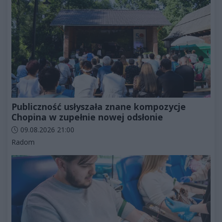
Publiczność usłyszała znane kompozycje
Chopina w zupełnie nowej odsłonie
Data dodania artykułu:
09.08.2026 21:00
Kategorie artykułu:
Radom