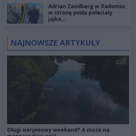
Adrian Zandberg w Radomiu:
złotych
w stronę posła poleciały
jajka…
NAJNOWSZE ARTYKUŁY
Długi sierpniowy weekend? A może na
mazowieckiej wsi?