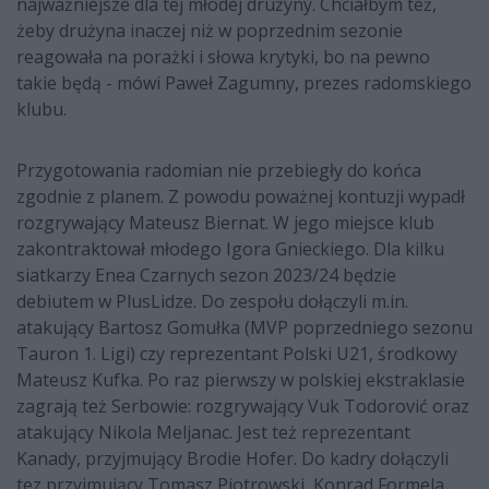
najważniejsze dla tej młodej drużyny. Chciałbym też,
żeby drużyna inaczej niż w poprzednim sezonie
reagowała na porażki i słowa krytyki, bo na pewno
takie będą - mówi Paweł Zagumny, prezes radomskiego
klubu.
Przygotowania radomian nie przebiegły do końca
zgodnie z planem. Z powodu poważnej kontuzji wypadł
rozgrywający Mateusz Biernat. W jego miejsce klub
zakontraktował młodego Igora Gnieckiego. Dla kilku
siatkarzy Enea Czarnych sezon 2023/24 będzie
debiutem w PlusLidze. Do zespołu dołączyli m.in.
atakujący Bartosz Gomułka (MVP poprzedniego sezonu
Tauron 1. Ligi) czy reprezentant Polski U21, środkowy
Mateusz Kufka. Po raz pierwszy w polskiej ekstraklasie
zagrają też Serbowie: rozgrywający Vuk Todorović oraz
atakujący Nikola Meljanac. Jest też reprezentant
Kanady, przyjmujący Brodie Hofer. Do kadry dołączyli
tez przyjmujący Tomasz Piotrowski, Konrad Formela,