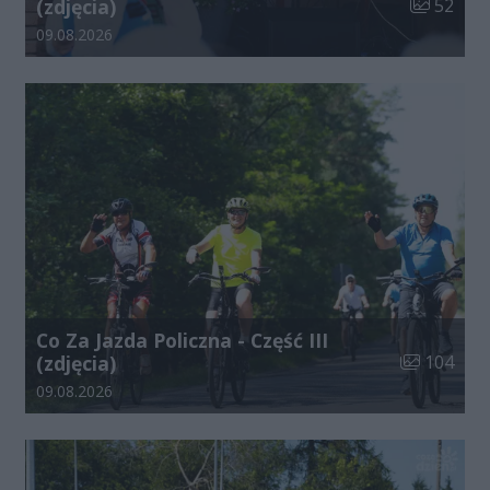
Liczba zdj
(zdjęcia)
52
Data dodania galerii:
09.08.2026
Co Za Jazda Policzna - Część III
Liczba zdjęć
(zdjęcia)
104
Data dodania galerii:
09.08.2026