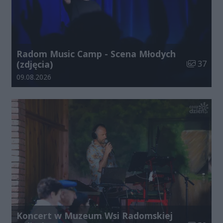
Radom Music Camp - Scena Młodych
Liczba zdj
(zdjęcia)
37
Data dodania galerii:
09.08.2026
Koncert w Muzeum Wsi Radomskiej