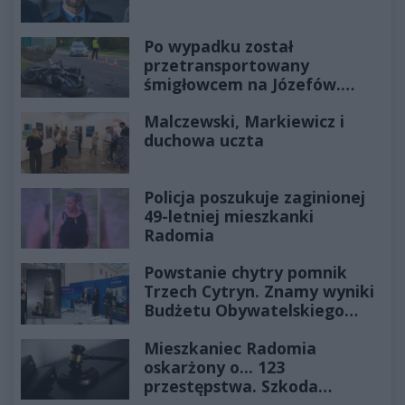
Po wypadku został
przetransportowany
śmigłowcem na Józefów.
Historia mrozi krew w żyłach
Malczewski, Markiewicz i
duchowa uczta
Policja poszukuje zaginionej
49-letniej mieszkanki
Radomia
Powstanie chytry pomnik
Trzech Cytryn. Znamy wyniki
Budżetu Obywatelskiego
2027
Mieszkaniec Radomia
oskarżony o... 123
przestępstwa. Szkoda
wyceniona na ponad milion