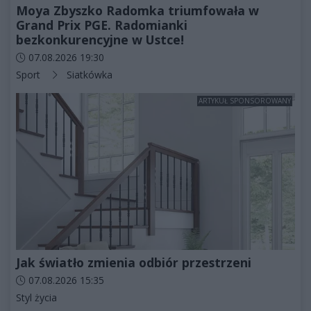
Moya Zbyszko Radomka triumfowała w
Grand Prix PGE. Radomianki
bezkonkurencyjne w Ustce!
Data dodania artykułu:
07.08.2026 19:30
Kategorie artykułu:
Sport
Siatkówka
ARTYKUŁ SPONSOROWANY
Jak światło zmienia odbiór przestrzeni
Data dodania artykułu:
07.08.2026 15:35
Kategorie artykułu:
Styl życia