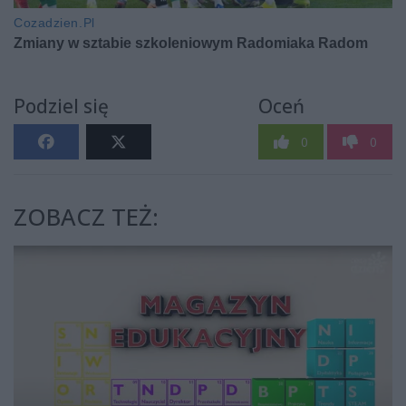
Podziel się
Oceń
0
0
ZOBACZ TEŻ: