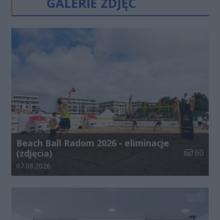
GALERIE ZDJĘĆ
Beach Ball Radom 2026 - eliminacje
Liczba zdj
(zdjęcia)
60
Data dodania galerii:
07.08.2026