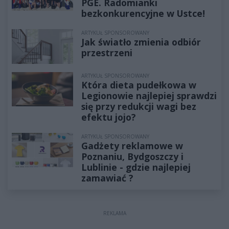
PGE. Radomianki
bezkonkurencyjne w Ustce!
ARTYKUŁ SPONSOROWANY
Jak światło zmienia odbiór
przestrzeni
ARTYKUŁ SPONSOROWANY
Która dieta pudełkowa w
Legionowie najlepiej sprawdzi
się przy redukcji wagi bez
efektu jojo?
ARTYKUŁ SPONSOROWANY
Gadżety reklamowe w
Poznaniu, Bydgoszczy i
Lublinie - gdzie najlepiej
zamawiać ?
REKLAMA