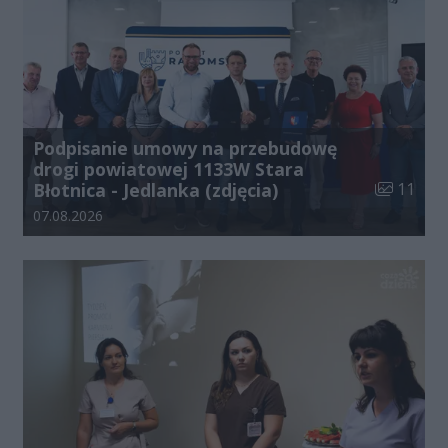
Podpisanie umowy na przebudowę
drogi powiatowej 1133W Stara
Liczba zdj
Błotnica - Jedlanka (zdjęcia)
11
Data dodania galerii:
07.08.2026