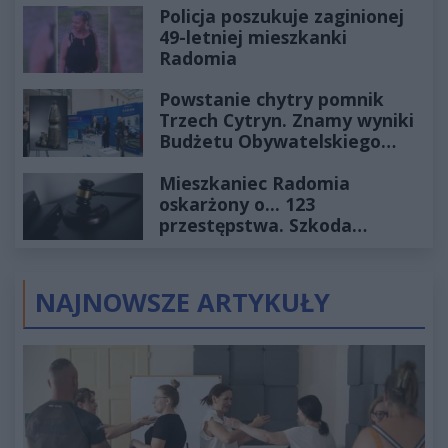
Policja poszukuje zaginionej
49-letniej mieszkanki
Radomia
Powstanie chytry pomnik
Trzech Cytryn. Znamy wyniki
Budżetu Obywatelskiego
2027
Mieszkaniec Radomia
oskarżony o... 123
przestępstwa. Szkoda
wyceniona na ponad milion
złotych
NAJNOWSZE ARTYKUŁY