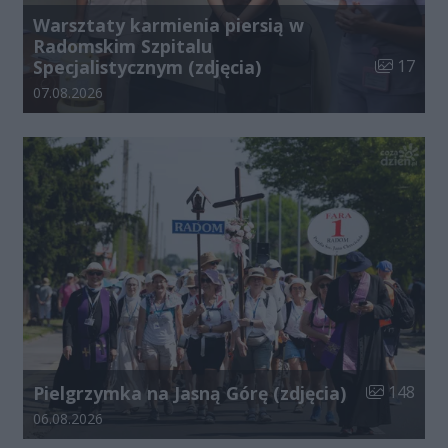
Warsztaty karmienia piersią w
Radomskim Szpitalu
Liczba zdj
Specjalistycznym (zdjęcia)
17
Data dodania galerii:
07.08.2026
Liczba zdjęć
Pielgrzymka na Jasną Górę (zdjęcia)
148
Data dodania galerii:
06.08.2026