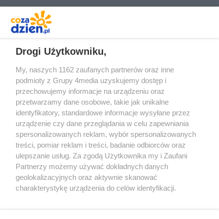
REKLAMA
Drogi Użytkowniku,
My, naszych 1162 zaufanych partnerów oraz inne
podmioty z Grupy 4media uzyskujemy dostęp i
przechowujemy informacje na urządzeniu oraz
przetwarzamy dane osobowe, takie jak unikalne
identyfikatory, standardowe informacje wysyłane przez
urządzenie czy dane przeglądania w celu zapewniania
spersonalizowanych reklam, wybór spersonalizowanych
Redakcja
Reklama
Prywatność
Praca Łódź
treści, pomiar reklam i treści, badanie odbiorców oraz
the:protocol
ulepszanie usług. Za zgodą Użytkownika my i Zaufani
Partnerzy możemy używać dokładnych danych
geolokalizacyjnych oraz aktywnie skanować
charakterystykę urządzenia do celów identyfikacji.
Ponieważ cenimy Twoją prywatność, prosimy o zgodę na
Szukaj
korzystanie z tych technologii poprzez kliknięcie