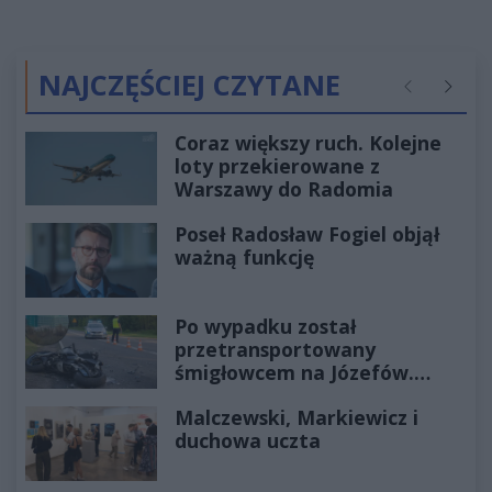
NAJCZĘŚCIEJ CZYTANE
Poprzednie
Następ
Coraz większy ruch. Kolejne
loty przekierowane z
Warszawy do Radomia
Poseł Radosław Fogiel objął
ważną funkcję
Po wypadku został
przetransportowany
śmigłowcem na Józefów.
Historia mrozi krew w żyłach
Malczewski, Markiewicz i
duchowa uczta