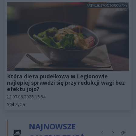
ARTYKUŁ SPONSOROWANY
Która dieta pudełkowa w Legionowie
najlepiej sprawdzi się przy redukcji wagi bez
efektu jojo?
Data dodania artykułu:
07.08.2026 15:34
Kategorie artykułu:
Styl życia
NAJNOWSZE
Poprzednie
Następne
Kliknij