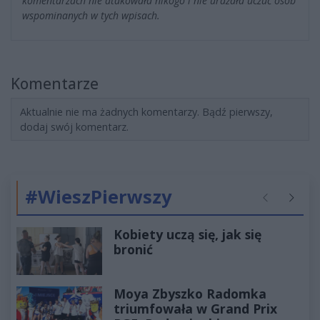
komentarzach nie atakowała nikogo i nie urażała uczuć osób
wspominanych w tych wpisach.
Komentarze
Aktualnie nie ma żadnych komentarzy. Bądź pierwszy,
dodaj swój komentarz.
#WieszPierwszy
Poprzednie
Następ
Kobiety uczą się, jak się
bronić
Moya Zbyszko Radomka
triumfowała w Grand Prix