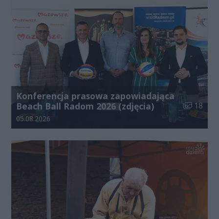
Konferencja prasowa zapowiadająca
Liczba zdj
Beach Ball Radom 2026 (zdjęcia)
18
Data dodania galerii:
05.08.2026