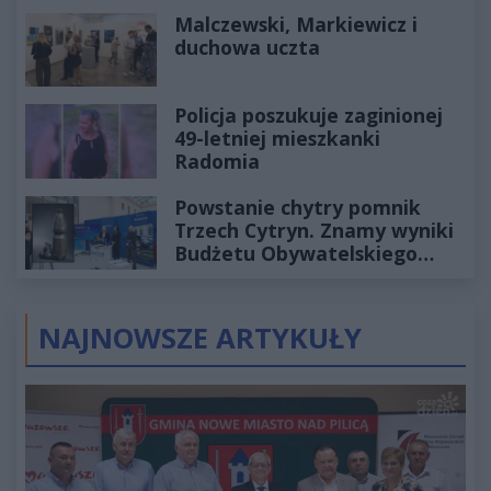
Historia mrozi krew w żyłach
Malczewski, Markiewicz i
duchowa uczta
Policja poszukuje zaginionej
49-letniej mieszkanki
Radomia
Powstanie chytry pomnik
Trzech Cytryn. Znamy wyniki
Budżetu Obywatelskiego
2027
NAJNOWSZE ARTYKUŁY