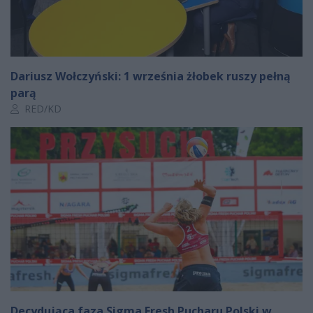
Dariusz Wołczyński: 1 września żłobek ruszy pełną
parą
Autor artykułu:
RED/KD
Decydująca faza Sigma Fresh Pucharu Polski w