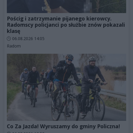
Pościg i zatrzymanie pijanego kierowcy.
Radomscy policjanci po służbie znów pokazali
klasę
Data dodania artykułu:
06.08.2026 14:05
Kategorie artykułu:
Radom
Co Za Jazda! Wyruszamy do gminy Policzna!