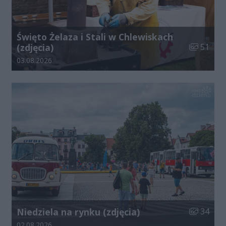
Święto Żelaza i Stali w Chlewiskach
Liczba zdj
(zdjęcia)
51
Data dodania galerii:
03.08.2026
Liczba zdj
Niedziela na rynku (zdjęcia)
34
Data dodania galerii:
02.08.2026