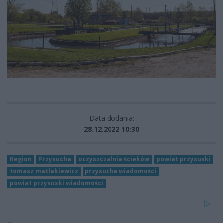
Data dodania:
28.12.2022 10:30
Region
Przysucha
oczyszczalnia ścieków
powiat przysuski
tomasz matlakiewicz
przysucha wiadomości
powiat przysuski wiadomości