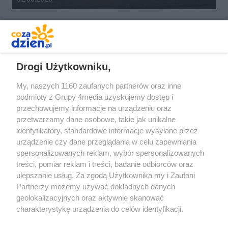
REKLAMA
Drogi Użytkowniku,
My, naszych 1160 zaufanych partnerów oraz inne
podmioty z Grupy 4media uzyskujemy dostęp i
przechowujemy informacje na urządzeniu oraz
przetwarzamy dane osobowe, takie jak unikalne
identyfikatory, standardowe informacje wysyłane przez
urządzenie czy dane przeglądania w celu zapewniania
spersonalizowanych reklam, wybór spersonalizowanych
Redakcja
Reklama
Prywatność
Praca Łódź
treści, pomiar reklam i treści, badanie odbiorców oraz
the:protocol
ulepszanie usług. Za zgodą Użytkownika my i Zaufani
Partnerzy możemy używać dokładnych danych
geolokalizacyjnych oraz aktywnie skanować
charakterystykę urządzenia do celów identyfikacji.
Ponieważ cenimy Twoją prywatność, prosimy o zgodę na
Szukaj