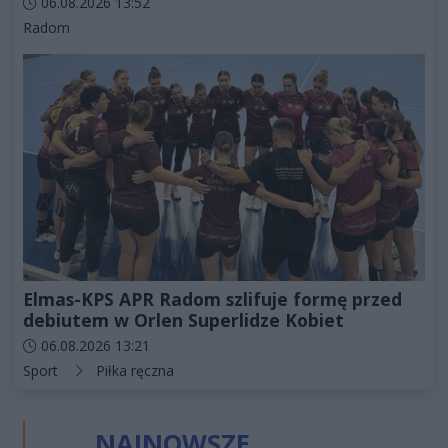
Data dodania artykułu:
06.08.2026 13:52
Kategorie artykułu:
Radom
Elmas-KPS APR Radom szlifuje formę przed
debiutem w Orlen Superlidze Kobiet
Data dodania artykułu:
06.08.2026 13:21
Kategorie artykułu:
Sport
Piłka ręczna
NAJNOWSZE