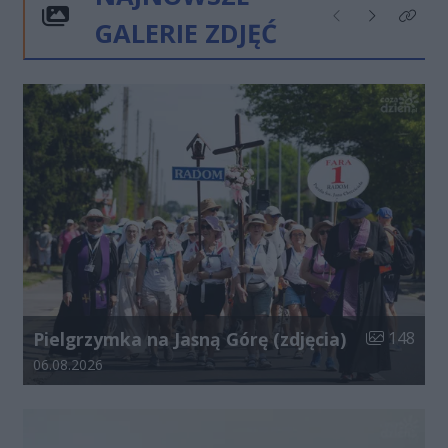
GALERIE ZDJĘĆ
Poprzednie
Następne
Kliknij
Liczba zdjęć
Pielgrzymka na Jasną Górę (zdjęcia)
148
Data dodania galerii:
06.08.2026