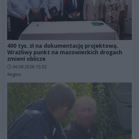
400 tys. zł na dokumentację projektową.
Wrażliwy punkt na mazowieckich drogach
zmieni oblicze
Data dodania artykułu:
06.08.2026 15:32
Kategorie artykułu:
Region