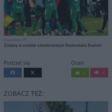
Podziel się
Oceń
0
0
ZOBACZ TEŻ: