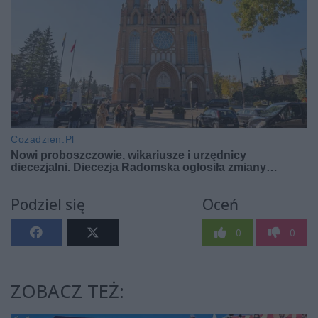
Podziel się
Oceń
0
0
ZOBACZ TEŻ: