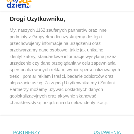
REKLAMA
Drogi Użytkowniku,
My, naszych 1162 zaufanych partnerów oraz inne
podmioty z Grupy 4media uzyskujemy dostęp i
przechowujemy informacje na urządzeniu oraz
przetwarzamy dane osobowe, takie jak unikalne
identyfikatory, standardowe informacje wysyłane przez
urządzenie czy dane przeglądania w celu zapewniania
spersonalizowanych reklam, wybór spersonalizowanych
Redakcja
Reklama
Prywatność
Praca Łódź
treści, pomiar reklam i treści, badanie odbiorców oraz
the:protocol
ulepszanie usług. Za zgodą Użytkownika my i Zaufani
Partnerzy możemy używać dokładnych danych
geolokalizacyjnych oraz aktywnie skanować
charakterystykę urządzenia do celów identyfikacji.
Ponieważ cenimy Twoją prywatność, prosimy o zgodę na
Szukaj
korzystanie z tych technologii poprzez kliknięcie
„Akceptuję”. Zgoda jest dobrowolna i zawsze możesz ją
zmienić/wycofać klikając przycisk ustawień prywatności
Facebook.com
Youtube.com
PARTNERZY
USTAWIENIA