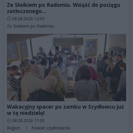
Ze Słoikiem po Radomiu. Wsiąść do pociągu
zatłoczonego...
Data dodania artykułu:
08.08.2026 12:05
Kategorie artykułu:
Ze Słoikiem po Radomiu
Wakacyjny spacer po zamku w Szydłowcu już
w tę niedzielę!
Data dodania artykułu:
08.08.2026 11:00
Kategorie artykułu:
Region
Powiat szydłowiecki