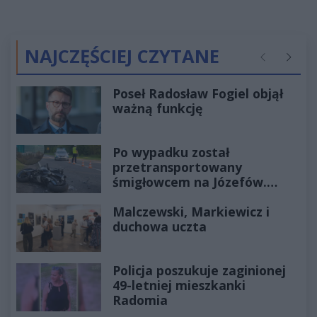
NAJCZĘŚCIEJ CZYTANE
Poprzednie
Następ
Poseł Radosław Fogiel objął
ważną funkcję
Po wypadku został
przetransportowany
śmigłowcem na Józefów.
Historia mrozi krew w żyłach
Malczewski, Markiewicz i
duchowa uczta
Policja poszukuje zaginionej
49-letniej mieszkanki
Radomia