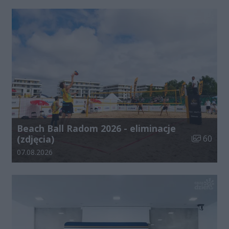
Beach Ball Radom 2026 - eliminacje
Liczba zdj
(zdjęcia)
60
Data dodania galerii:
07.08.2026