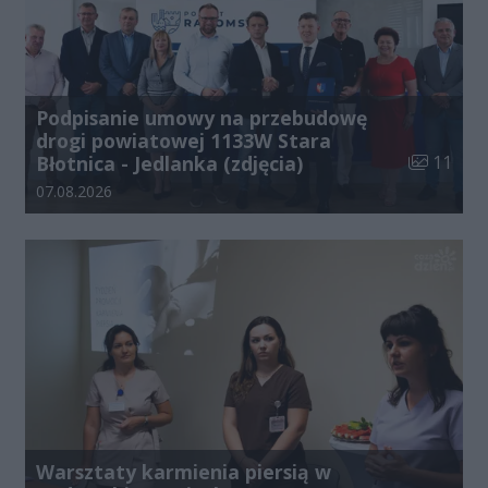
Podpisanie umowy na przebudowę
drogi powiatowej 1133W Stara
Liczba zdj
Błotnica - Jedlanka (zdjęcia)
11
Data dodania galerii:
07.08.2026
Warsztaty karmienia piersią w