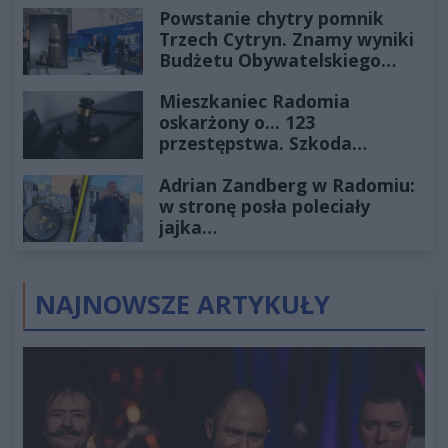
Powstanie chytry pomnik
Trzech Cytryn. Znamy wyniki
Budżetu Obywatelskiego
2027
Mieszkaniec Radomia
oskarżony o... 123
przestępstwa. Szkoda
wyceniona na ponad milion
Adrian Zandberg w Radomiu:
złotych
w stronę posła poleciały
jajka…
NAJNOWSZE ARTYKUŁY