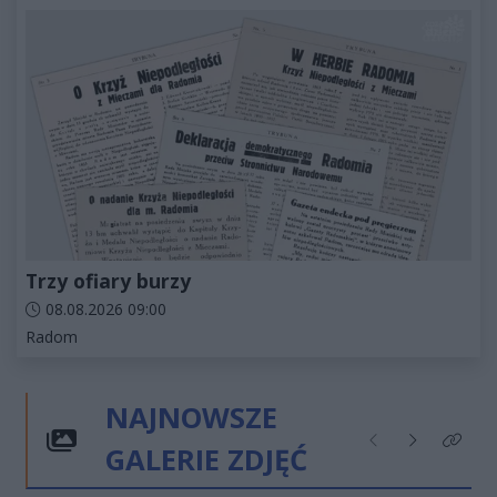
Trzy ofiary burzy
Data dodania artykułu:
08.08.2026 09:00
Kategorie artykułu:
Radom
NAJNOWSZE
GALERIE ZDJĘĆ
Poprzednie
Następne
Kliknij