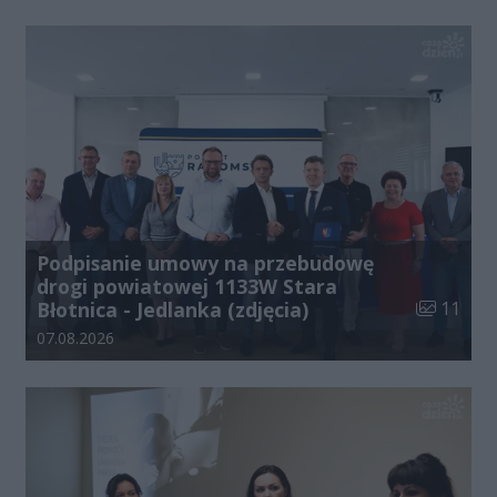
Podpisanie umowy na przebudowę
drogi powiatowej 1133W Stara
Liczba zdj
Błotnica - Jedlanka (zdjęcia)
11
Data dodania galerii:
07.08.2026