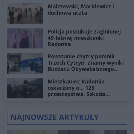
Historia mrozi krew w żyłach
Malczewski, Markiewicz i
duchowa uczta
Policja poszukuje zaginionej
49-letniej mieszkanki
Radomia
Powstanie chytry pomnik
Trzech Cytryn. Znamy wyniki
Budżetu Obywatelskiego
2027
Mieszkaniec Radomia
oskarżony o... 123
przestępstwa. Szkoda
wyceniona na ponad milion
złotych
NAJNOWSZE ARTYKUŁY