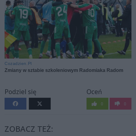
Podziel się
Oceń
0
0
ZOBACZ TEŻ: