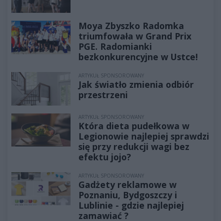
Moya Zbyszko Radomka
triumfowała w Grand Prix
PGE. Radomianki
bezkonkurencyjne w Ustce!
ARTYKUŁ SPONSOROWANY
Jak światło zmienia odbiór
przestrzeni
ARTYKUŁ SPONSOROWANY
Która dieta pudełkowa w
Legionowie najlepiej sprawdzi
się przy redukcji wagi bez
efektu jojo?
ARTYKUŁ SPONSOROWANY
Gadżety reklamowe w
Poznaniu, Bydgoszczy i
Lublinie - gdzie najlepiej
zamawiać ?