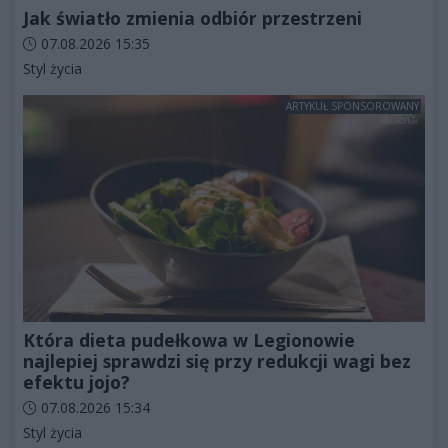
Jak światło zmienia odbiór przestrzeni
Data dodania artykułu:
07.08.2026 15:35
Kategorie artykułu:
Styl życia
ARTYKUŁ SPONSOROWANY
Która dieta pudełkowa w Legionowie
najlepiej sprawdzi się przy redukcji wagi bez
efektu jojo?
Data dodania artykułu:
07.08.2026 15:34
Kategorie artykułu:
Styl życia