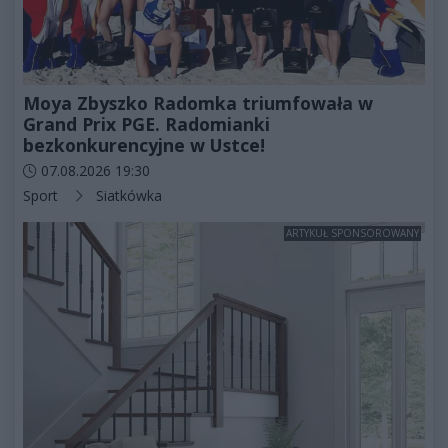
Moya Zbyszko Radomka triumfowała w
Grand Prix PGE. Radomianki
bezkonkurencyjne w Ustce!
Data dodania artykułu:
07.08.2026 19:30
Kategorie artykułu:
Sport
Siatkówka
ARTYKUŁ SPONSOROWANY