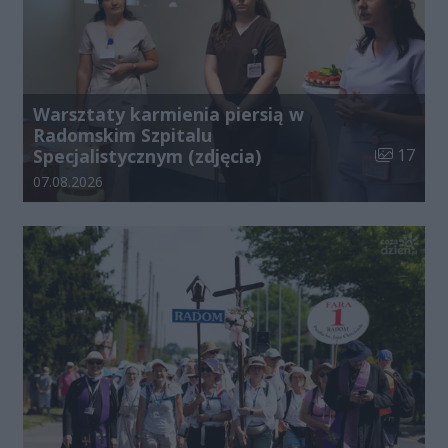
Warsztaty karmienia piersią w
Radomskim Szpitalu
Liczba zdj
Specjalistycznym (zdjęcia)
17
Data dodania galerii:
07.08.2026