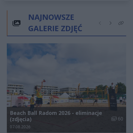
NAJNOWSZE
GALERIE ZDJĘĆ
Poprzednie
Następne
Kliknij
Beach Ball Radom 2026 - eliminacje
Liczba zdj
(zdjęcia)
60
Data dodania galerii:
07.08.2026