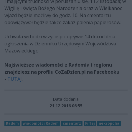
i mającymi trudności w poruszaniu się. 1 i 2 listopada; w
Wigilię i święta Bożego Narodzenia oraz w Wielkanoc
wjazd będzie możliwy do godz. 10. Na cmentarzu
obowiązywał będzie także zakaz palenia papierosów.
Uchwała wchodzi w życie po upływie 14 dni od dnia
ogłoszenia w Dzienniku Urzędowym Województwa
Mazowieckiego.
Najświeższe wiadomości z Radomia i regionu
znajdziesz na profilu CoZaDzien.pl na Facebooku
-
TUTAJ
.
Data dodania:
21.12.2016 06:55
Radom
wiadomości Radom
cmentarz
Firlej
nekropolia