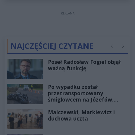
REKLAMA
NAJCZĘŚCIEJ CZYTANE
Poprzednie
Następ
Poseł Radosław Fogiel objął
ważną funkcję
Po wypadku został
przetransportowany
śmigłowcem na Józefów.
Historia mrozi krew w żyłach
Malczewski, Markiewicz i
duchowa uczta