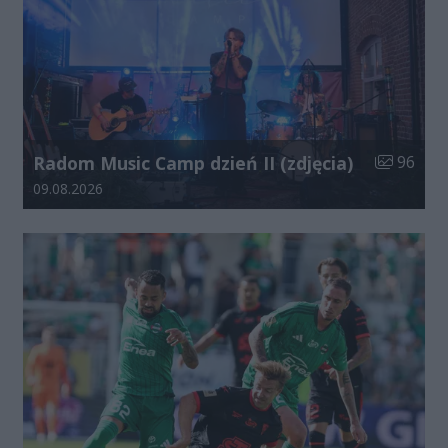
Liczba zdj
Radom Music Camp dzień II (zdjęcia)
96
Data dodania galerii:
09.08.2026