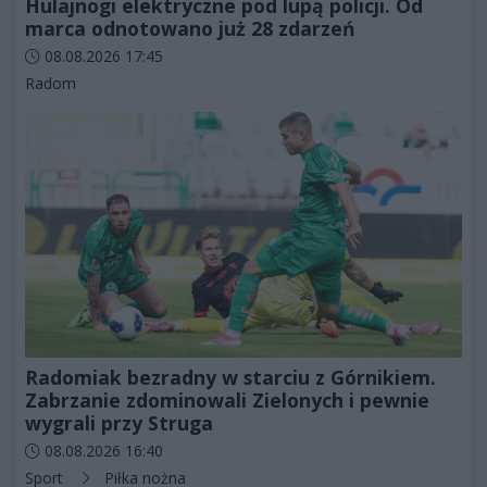
Hulajnogi elektryczne pod lupą policji. Od
marca odnotowano już 28 zdarzeń
Data dodania artykułu:
08.08.2026 17:45
Kategorie artykułu:
Radom
Radomiak bezradny w starciu z Górnikiem.
Zabrzanie zdominowali Zielonych i pewnie
wygrali przy Struga
Data dodania artykułu:
08.08.2026 16:40
Kategorie artykułu:
Sport
Piłka nożna