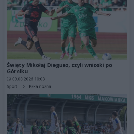
Święty Mikołaj Dieguez, czyli wnioski po
Górniku
Data dodania artykułu:
09.08.2026 10:03
Kategorie artykułu:
Sport
Piłka nożna