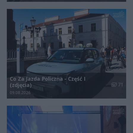
Co Za Jazda Policzna - Część I
Liczba zdj
(zdjęcia)
71
Data dodania galerii:
09.08.2026