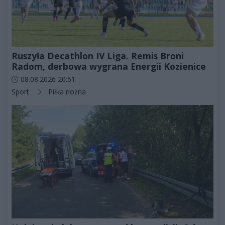
Ruszyła Decathlon IV Liga. Remis Broni
Radom, derbowa wygrana Energii Kozienice
Data dodania artykułu:
08.08.2026 20:51
Kategorie artykułu:
Sport
Piłka nożna