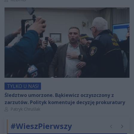
TYLKO U NAS!
Śledztwo umorzone. Bąkiewicz oczyszczony z
zarzutów. Polityk komentuje decyzję prokuratury
Autor artykułu:
Patryk Chruślak
#WieszPierwszy
Poprzednie
Następ