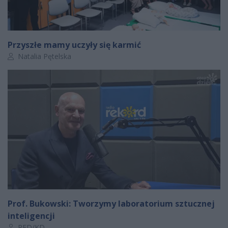
Przyszłe mamy uczyły się karmić
Autor artykułu:
Natalia Pętelska
Prof. Bukowski: Tworzymy laboratorium sztucznej
inteligencji
Autor artykułu:
RED/KD