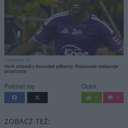
Podziel się
Oceń
0
0
ZOBACZ TEŻ: