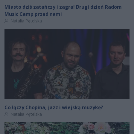
Miasto dziś zatańczy i zagra! Drugi dzień Radom
Music Camp przed nami
Autor artykułu:
Natalia Pętelska
Co łączy Chopina, jazz i wiejską muzykę?
Autor artykułu:
Natalia Pętelska