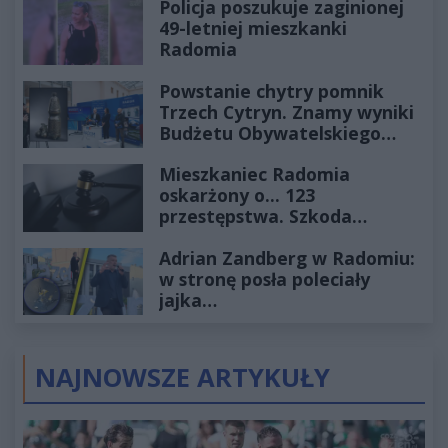
Policja poszukuje zaginionej
49-letniej mieszkanki
Radomia
Powstanie chytry pomnik
Trzech Cytryn. Znamy wyniki
Budżetu Obywatelskiego
2027
Mieszkaniec Radomia
oskarżony o... 123
przestępstwa. Szkoda
wyceniona na ponad milion
Adrian Zandberg w Radomiu:
złotych
w stronę posła poleciały
jajka…
NAJNOWSZE ARTYKUŁY