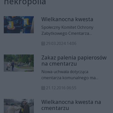
nekropolia
Wielkanocna kwesta
Społeczny Komitet Ochrony
Zabytkowego Cmentarza
Rzymskokatolickiego w Radomiu
29.03.2024 14:06
organizuje w Wielką Sobotę kolejną
wielkanocną kwestę, z której środki
Zakaz palenia papierosów
zostaną przeznaczone na odnowę
na cmentarzu
zabytkowych nagrobków
radomskiej nekropolii
Nowa uchwała dotycząca
rzymskokatolickiej.
cmentarza komunalnego ma
regulować kwestie organizacyjne
21.12.2016 06:55
nekropolii.
Wielkanocna kwesta na
cmentarzu