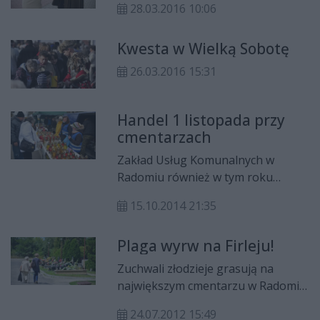
28.03.2016 10:06
Kwesta w Wielką Sobotę
26.03.2016 15:31
Handel 1 listopada przy
cmentarzach
Zakład Usług Komunalnych w
Radomiu również w tym roku
odpowiada za organizację handlu w
15.10.2014 21:35
rejonie nekropolii przy ulicach Ofiar
Firleja, Witosa, Limanowskiego i
Plaga wyrw na Firleju!
Dębowej w okresie od 31
października do 2 listopada. Miejsca
Zuchwali złodzieje grasują na
handlowe zostaną przydzielone w
największym cmentarzu w Radomiu!
ramach konkursu ofert. Podobnie,
Ich ofiarami padło już wiele kobiet,
jak w ubiegłym roku, ZUK ograniczy
24.07.2012 15:49
które samotnie wybrały się na