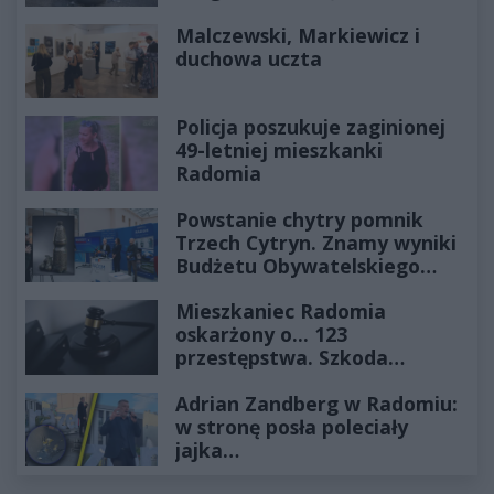
Historia mrozi krew w żyłach
Malczewski, Markiewicz i
duchowa uczta
Policja poszukuje zaginionej
49-letniej mieszkanki
Radomia
Powstanie chytry pomnik
Trzech Cytryn. Znamy wyniki
Budżetu Obywatelskiego
2027
Mieszkaniec Radomia
oskarżony o... 123
przestępstwa. Szkoda
wyceniona na ponad milion
Adrian Zandberg w Radomiu:
złotych
w stronę posła poleciały
jajka…