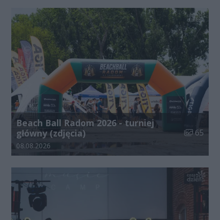
Beach Ball Radom 2026 - turniej
Liczba zdj
główny (zdjęcia)
65
Data dodania galerii:
08.08.2026