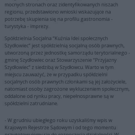
mocnych stronach oraz zidentyfikowanych niszach
regionu, przedstawiono wnioski wskazujące na
potrzebę skupienia się na profilu gastronomia -
turystyka - imprezy.
Spółdzielnia Socjalna “Kuźnia Idei społecznych
Szydłowiec” jest spółdzielnią socjalną osób prawnych,
utworzoną przez jednostkę samorządu terytorialnego -
gminę Szydłowiec oraz Stowarzyszenie “Przyjazny
Szydłowiec” z siedzibą w Szydłowcu. Warto w tym
miejscu zauważyć, że w przypadku spółdzielni
socjalnych osób prawnych członkami są jej założyciele,
natomiast osoby zagrożone wykluczeniem społecznym,
oddalone od rynku pracy, niepełnosprawne są w
spółdzielni zatrudniane.
- W grudniu ubiegłego roku uzyskaliśmy wpis w
Krajowym Rejestrze Sądowym i od tego momentu
przygotowujemy się do rozpoczęcia działalności. W