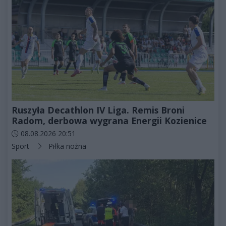
Ruszyła Decathlon IV Liga. Remis Broni
Radom, derbowa wygrana Energii Kozienice
Data dodania artykułu:
08.08.2026 20:51
Kategorie artykułu:
Sport
Piłka nożna