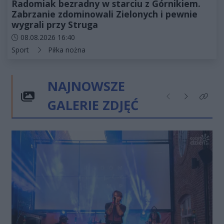
Radomiak bezradny w starciu z Górnikiem.
Zabrzanie zdominowali Zielonych i pewnie
wygrali przy Struga
Data dodania artykułu:
08.08.2026 16:40
Kategorie artykułu:
Sport
Piłka nożna
NAJNOWSZE
GALERIE ZDJĘĆ
Poprzednie
Następne
Kliknij