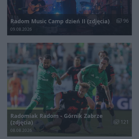
Liczba zdj
Radom Music Camp dzień II (zdjęcia)
96
Data dodania galerii:
09.08.2026
Radomiak Radom - Górnik Zabrze
Liczba zdjęć
(zdjęcia)
121
Data dodania galerii:
08.08.2026