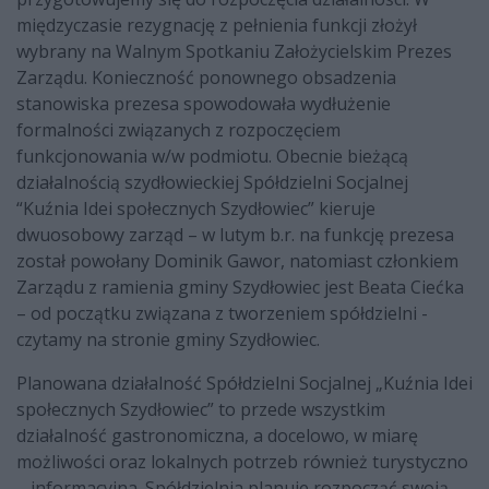
międzyczasie rezygnację z pełnienia funkcji złożył
wybrany na Walnym Spotkaniu Założycielskim Prezes
Zarządu. Konieczność ponownego obsadzenia
stanowiska prezesa spowodowała wydłużenie
formalności związanych z rozpoczęciem
funkcjonowania w/w podmiotu. Obecnie bieżącą
działalnością szydłowieckiej Spółdzielni Socjalnej
“Kuźnia Idei społecznych Szydłowiec” kieruje
dwuosobowy zarząd – w lutym b.r. na funkcję prezesa
został powołany Dominik Gawor, natomiast członkiem
Zarządu z ramienia gminy Szydłowiec jest Beata Ciećka
– od początku związana z tworzeniem spółdzielni -
czytamy na stronie gminy Szydłowiec.
Planowana działalność Spółdzielni Socjalnej „Kuźnia Idei
społecznych Szydłowiec” to przede wszystkim
działalność gastronomiczna, a docelowo, w miarę
możliwości oraz lokalnych potrzeb również turystyczno
– informacyjna. Spółdzielnia planuje rozpocząć swoją