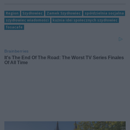
Region
Szydłowiec
Zamek Szydłowiec
spółdzielnia socjalna
szydłowiec wiadomości
kuźnia idei społecznych szydłowiec
fosacafe