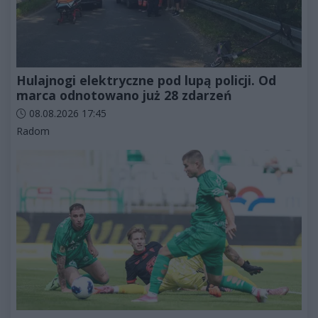
Hulajnogi elektryczne pod lupą policji. Od
marca odnotowano już 28 zdarzeń
Data dodania artykułu:
08.08.2026 17:45
Kategorie artykułu:
Radom