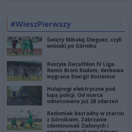
#WieszPierwszy
Poprzednie
Następ
Święty Mikołaj Dieguez, czyli
wnioski po Górniku
Ruszyła Decathlon IV Liga.
Remis Broni Radom, derbowa
wygrana Energii Kozienice
Hulajnogi elektryczne pod
lupą policji. Od marca
odnotowano już 28 zdarzeń
Radomiak bezradny w starciu
z Górnikiem. Zabrzanie
zdominowali Zielonych i
pewnie wygrali przy Struga