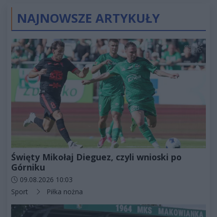
NAJNOWSZE ARTYKUŁY
Święty Mikołaj Dieguez, czyli wnioski po
Górniku
Data dodania artykułu:
09.08.2026 10:03
Kategorie artykułu:
Sport
Piłka nożna