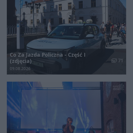
Co Za Jazda Policzna - Część I
Liczba zdj
(zdjęcia)
71
Data dodania galerii:
09.08.2026