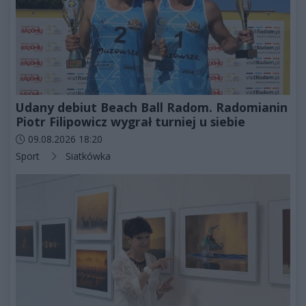
Udany debiut Beach Ball Radom. Radomianin
Piotr Filipowicz wygrał turniej u siebie
Data dodania artykułu:
09.08.2026 18:20
Kategorie artykułu:
Sport
Siatkówka