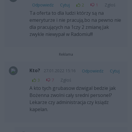
Odpowiedz
Cytuj
2
1
Zgłoś
Ta oferta to dla ludzi którzy są na
emeryturze i nie pracują,bo na pewno nie
dla pracujących na 1czy 2 zmianę.Jak
zwykle niewypał w Radomiu!!!
Reklama
Kto?
27.01.2022 15:16
Odpowiedz
Cytuj
3
7
Zgłoś
A kto tych grubasow dzwigal bedzie jak
Bożenna zwolni caly sredni personel?
Lekarze czy administracja czy ksiądz
kapelan.