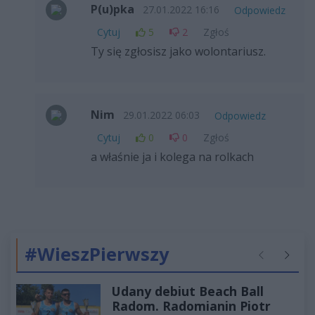
P(u)pka
27.01.2022 16:16
Odpowiedz
Cytuj
5
2
Zgłoś
Ty się zgłosisz jako wolontariusz.
Nim
29.01.2022 06:03
Odpowiedz
Cytuj
0
0
Zgłoś
a właśnie ja i kolega na rolkach
#WieszPierwszy
Poprzednie
Następ
Udany debiut Beach Ball
Radom. Radomianin Piotr