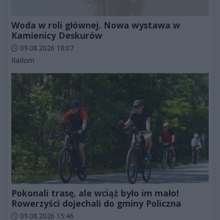
Woda w roli głównej. Nowa wystawa w
Kamienicy Deskurów
Data dodania artykułu:
09.08.2026 18:07
Kategorie artykułu:
Radom
Pokonali trasę, ale wciąż było im mało!
Rowerzyści dojechali do gminy Policzna
Data dodania artykułu:
09.08.2026 15:46