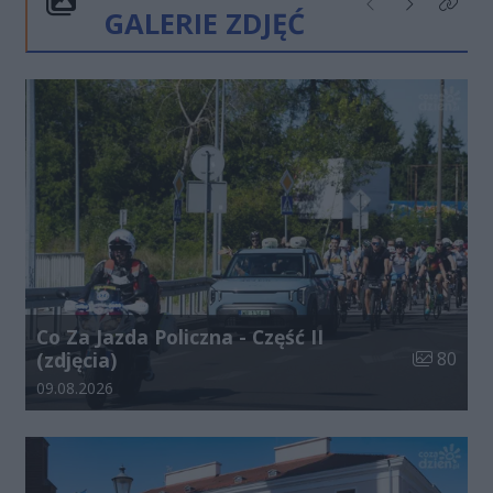
GALERIE ZDJĘĆ
Poprzednie
Następne
Kliknij
Co Za Jazda Policzna - Część II
Liczba zdj
(zdjęcia)
80
Data dodania galerii:
09.08.2026