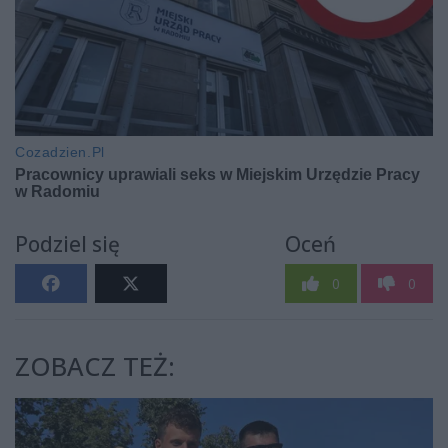
Podziel się
Oceń
0
0
ZOBACZ TEŻ: