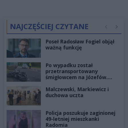
NAJCZĘŚCIEJ CZYTANE
Poprzednie
Następ
Poseł Radosław Fogiel objął
ważną funkcję
Po wypadku został
przetransportowany
śmigłowcem na Józefów.
Historia mrozi krew w żyłach
Malczewski, Markiewicz i
duchowa uczta
Policja poszukuje zaginionej
49-letniej mieszkanki
Radomia