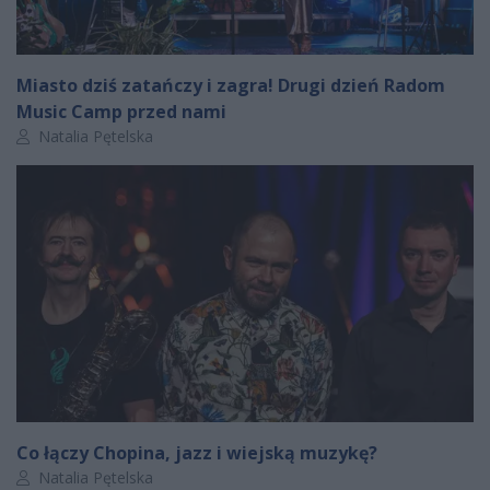
Miasto dziś zatańczy i zagra! Drugi dzień Radom
Music Camp przed nami
Autor artykułu:
Natalia Pętelska
Co łączy Chopina, jazz i wiejską muzykę?
Autor artykułu:
Natalia Pętelska