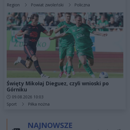
Kategorie artykułu:
Region
Powiat zwoleński
Policzna
Święty Mikołaj Dieguez, czyli wnioski po
Górniku
Data dodania artykułu:
09.08.2026 10:03
Kategorie artykułu:
Sport
Piłka nożna
NAJNOWSZE