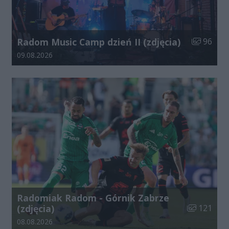
Liczba zdj
Radom Music Camp dzień II (zdjęcia)
96
Data dodania galerii:
09.08.2026
Radomiak Radom - Górnik Zabrze
Liczba zdjęć
(zdjęcia)
121
Data dodania galerii:
08.08.2026