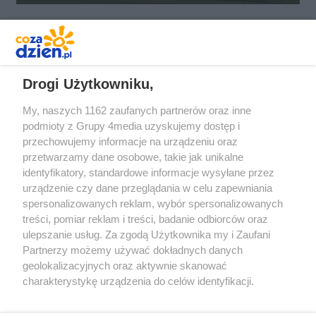
REKLAMA
Drogi Użytkowniku,
My, naszych 1162 zaufanych partnerów oraz inne
podmioty z Grupy 4media uzyskujemy dostęp i
przechowujemy informacje na urządzeniu oraz
przetwarzamy dane osobowe, takie jak unikalne
identyfikatory, standardowe informacje wysyłane przez
urządzenie czy dane przeglądania w celu zapewniania
spersonalizowanych reklam, wybór spersonalizowanych
Redakcja
Reklama
Prywatność
Praca Łódź
treści, pomiar reklam i treści, badanie odbiorców oraz
the:protocol
ulepszanie usług. Za zgodą Użytkownika my i Zaufani
Partnerzy możemy używać dokładnych danych
geolokalizacyjnych oraz aktywnie skanować
charakterystykę urządzenia do celów identyfikacji.
Ponieważ cenimy Twoją prywatność, prosimy o zgodę na
Szukaj
korzystanie z tych technologii poprzez kliknięcie