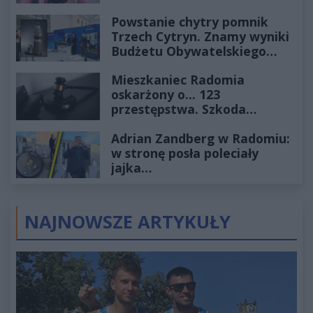
Powstanie chytry pomnik
Trzech Cytryn. Znamy wyniki
Budżetu Obywatelskiego
2027
Mieszkaniec Radomia
oskarżony o... 123
przestępstwa. Szkoda
wyceniona na ponad milion
Adrian Zandberg w Radomiu:
złotych
w stronę posła poleciały
jajka…
NAJNOWSZE ARTYKUŁY