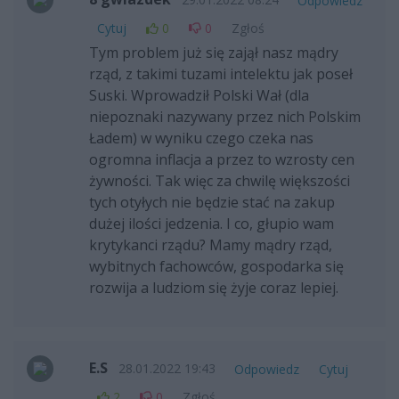
Odpowiedz
Cytuj
0
0
Zgłoś
Tym problem już się zajął nasz mądry
rząd, z takimi tuzami intelektu jak poseł
Suski. Wprowadził Polski Wał (dla
niepoznaki nazywany przez nich Polskim
Ładem) w wyniku czego czeka nas
ogromna inflacja a przez to wzrosty cen
żywności. Tak więc za chwilę większości
tych otyłych nie będzie stać na zakup
dużej ilości jedzenia. I co, głupio wam
krytykanci rządu? Mamy mądry rząd,
wybitnych fachowców, gospodarka się
rozwija a ludziom się żyje coraz lepiej.
E.S
28.01.2022 19:43
Odpowiedz
Cytuj
2
0
Zgłoś