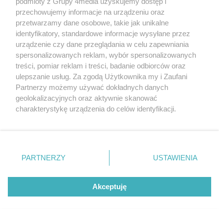
podmioty z Grupy 4media uzyskujemy dostęp i
przechowujemy informacje na urządzeniu oraz
NAJNOWSZE
przetwarzamy dane osobowe, takie jak unikalne
identyfikatory, standardowe informacje wysyłane przez
GALERIE ZDJĘĆ
Poprzednie
Następne
Kliknij
urządzenie czy dane przeglądania w celu zapewniania
spersonalizowanych reklam, wybór spersonalizowanych
treści, pomiar reklam i treści, badanie odbiorców oraz
ulepszanie usług. Za zgodą Użytkownika my i Zaufani
Partnerzy możemy używać dokładnych danych
geolokalizacyjnych oraz aktywnie skanować
charakterystykę urządzenia do celów identyfikacji.
Ponieważ cenimy Twoją prywatność, prosimy o zgodę na
korzystanie z tych technologii poprzez kliknięcie
„Akceptuję”. Zgoda jest dobrowolna i zawsze możesz ją
zmienić/wycofać klikając przycisk ustawień prywatności
PARTNERZY
USTAWIENIA
znajdujący się w lewym dolnym rogu strony
. Niektóre
rodzaje przetwarzania danych nie wymagają zgody
Radom Music Camp - Scena Młodych
użytkownika, ale masz prawo sprzeciwić się takiemu
Akceptuję
Liczba zdj
(zdjęcia)
37
przetwarzaniu. Preferencje będą miały zastosowania tylko
Data dodania galerii:
09.08.2026
na tej witrynie.