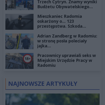
Trzech Cytryn. Znamy wyniki
Budżetu Obywatelskiego
2027
Mieszkaniec Radomia
oskarżony o... 123
przestępstwa. Szkoda
wyceniona na ponad milion
Adrian Zandberg w Radomiu:
złotych
w stronę posła poleciały
jajka…
Pracownicy uprawiali seks w
Miejskim Urzędzie Pracy w
Radomiu
NAJNOWSZE ARTYKUŁY