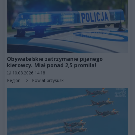
Obywatelskie zatrzymanie pijanego
kierowcy. Miał ponad 2,5 promila!
Data dodania artykułu:
10.08.2026 14:18
Kategorie artykułu:
Region
Powiat przysuski