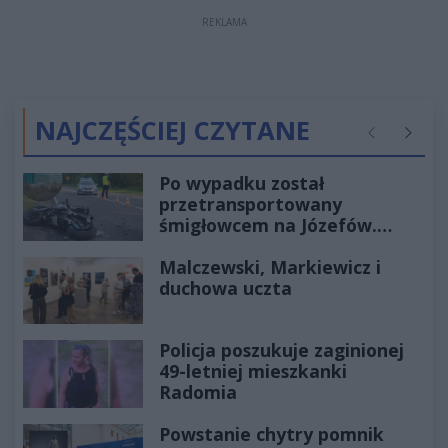
REKLAMA
NAJCZĘŚCIEJ CZYTANE
Poprzednie
Następ
Po wypadku został
przetransportowany
śmigłowcem na Józefów.
Historia mrozi krew w żyłach
Malczewski, Markiewicz i
duchowa uczta
Policja poszukuje zaginionej
49-letniej mieszkanki
Radomia
Powstanie chytry pomnik