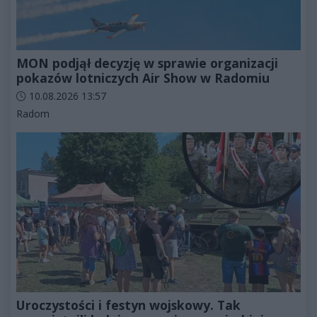
MON podjął decyzję w sprawie organizacji
pokazów lotniczych Air Show w Radomiu
Data dodania artykułu:
10.08.2026 13:57
Kategorie artykułu:
Radom
Uroczystości i festyn wojskowy. Tak