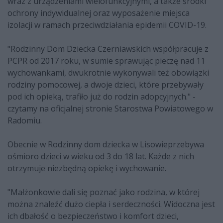
wraz z urządzeniami wielofunkcyjnymi, a także środki
ochrony indywidualnej oraz wyposażenie miejsca
izolacji w ramach przeciwdziałania epidemii COVID-19.
"Rodzinny Dom Dziecka Czerniawskich współpracuje z
PCPR od 2017 roku, w sumie sprawując pieczę nad 11
wychowankami, dwukrotnie wykonywali też obowiązki
rodziny pomocowej, a dwoje dzieci, które przebywały
pod ich opieką, trafiło już do rodzin adopcyjnych." -
czytamy na oficjalnej stronie Starostwa Powiatowego w
Radomiu.
Obecnie w Rodzinny dom dziecka w Lisowieprzebywa
ośmioro dzieci w wieku od 3 do 18 lat. Każde z nich
otrzymuje niezbędną opiekę i wychowanie.
"Małżonkowie dali się poznać jako rodzina, w której
można znaleźć dużo ciepła i serdeczności. Widoczna jest
ich dbałość o bezpieczeństwo i komfort dzieci,