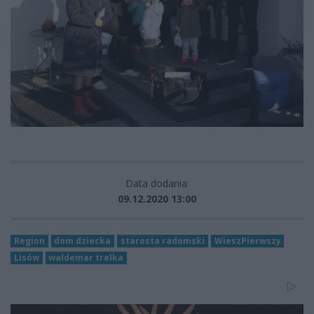
Data dodania:
09.12.2020 13:00
Region
dom dziecka
starosta radomski
WieszPierwszy
Lisów
waldemar trelka