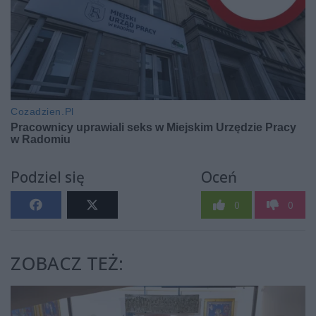
Podziel się
Oceń
0
0
ZOBACZ TEŻ: