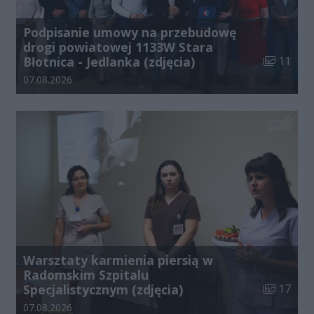
Podpisanie umowy na przebudowę
drogi powiatowej 1133W Stara
Liczba zdj
Błotnica - Jedlanka (zdjęcia)
11
Data dodania galerii:
07.08.2026
Warsztaty karmienia piersią w
Radomskim Szpitalu
Liczba zdj
Specjalistycznym (zdjęcia)
17
Data dodania galerii:
07.08.2026