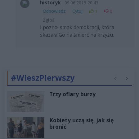
historyk
09.06.2019 20:43
Odpowiedz
Cytuj
1
0
Zgłoś
I poznał smak demokracji, która
skazała Go na śmierć na krzyżu.
#WieszPierwszy
Poprzednie
Następ
Trzy ofiary burzy
Kobiety uczą się, jak się
bronić