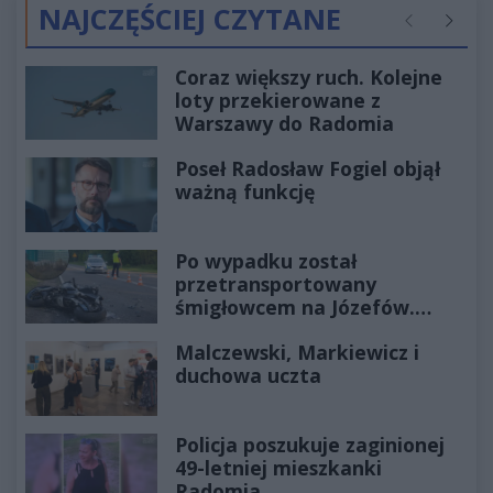
NAJCZĘŚCIEJ CZYTANE
Poprzednie
Następ
Coraz większy ruch. Kolejne
loty przekierowane z
Warszawy do Radomia
Poseł Radosław Fogiel objął
ważną funkcję
Po wypadku został
przetransportowany
śmigłowcem na Józefów.
Historia mrozi krew w żyłach
Malczewski, Markiewicz i
duchowa uczta
Policja poszukuje zaginionej
49-letniej mieszkanki
Radomia