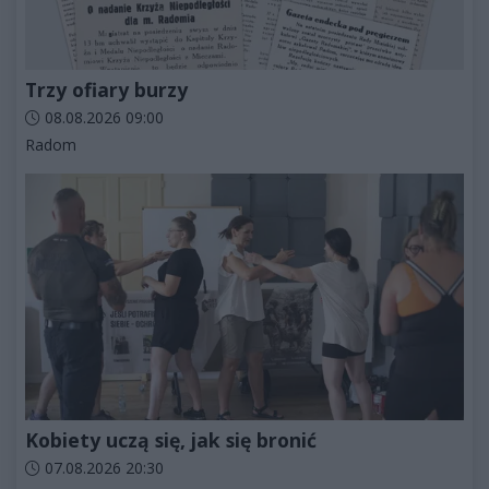
Trzy ofiary burzy
Data dodania artykułu:
08.08.2026 09:00
Kategorie artykułu:
Radom
Kobiety uczą się, jak się bronić
Data dodania artykułu:
07.08.2026 20:30