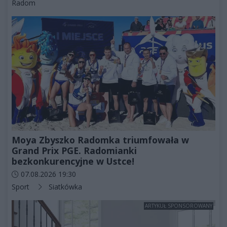
Kategorie artykułu:
Radom
Moya Zbyszko Radomka triumfowała w
Grand Prix PGE. Radomianki
bezkonkurencyjne w Ustce!
Data dodania artykułu:
07.08.2026 19:30
Kategorie artykułu:
Sport
Siatkówka
ARTYKUŁ SPONSOROWANY