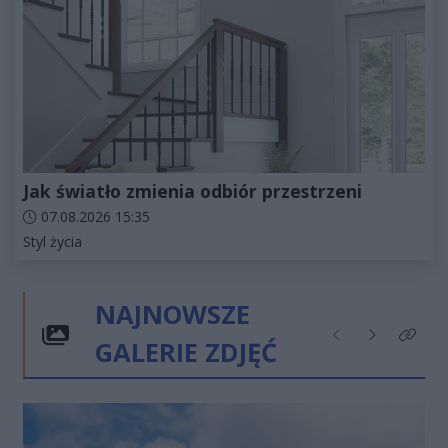
Jak światło zmienia odbiór przestrzeni
Data dodania artykułu:
07.08.2026 15:35
Kategorie artykułu:
Styl życia
NAJNOWSZE
GALERIE ZDJĘĆ
Poprzednie
Następne
Kliknij