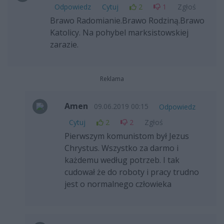
Odpowiedz
Cytuj
2
1
Zgłoś
Brawo Radomianie.Brawo Rodziną.Brawo
Katolicy. Na pohybel marksistowskiej
zarazie.
Reklama
Amen
09.06.2019 00:15
Odpowiedz
Cytuj
2
2
Zgłoś
Pierwszym komunistom był Jezus
Chrystus. Wszystko za darmo i
każdemu według potrzeb. I tak
cudował że do roboty i pracy trudno
jest o normalnego człowieka