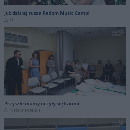
Już dzisiaj rusza Radom Music Camp!
Autor artykułu:
ct
Przyszłe mamy uczyły się karmić
Autor artykułu:
Natalia Pętelska