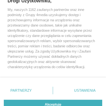
Drogi Użytkowniku,
My, naszych 1162 zaufanych partnerów oraz inne
podmioty z Grupy 4media uzyskujemy dostęp i
przechowujemy informacje na urządzeniu oraz
przetwarzamy dane osobowe, takie jak unikalne
identyfikatory, standardowe informacje wysyłane przez
urządzenie czy dane przeglądania w celu zapewniania
spersonalizowanych reklam, wybór spersonalizowanych
Redakcja
Reklama
Prywatność
Praca Łódź
treści, pomiar reklam i treści, badanie odbiorców oraz
the:protocol
ulepszanie usług. Za zgodą Użytkownika my i Zaufani
Partnerzy możemy używać dokładnych danych
geolokalizacyjnych oraz aktywnie skanować
charakterystykę urządzenia do celów identyfikacji.
Ponieważ cenimy Twoją prywatność, prosimy o zgodę na
Szukaj
korzystanie z tych technologii poprzez kliknięcie
„Akceptuję”. Zgoda jest dobrowolna i zawsze możesz ją
zmienić/wycofać klikając przycisk ustawień prywatności
Facebook.com
Youtube.com
PARTNERZY
USTAWIENIA
znajdujący się w lewym dolnym rogu strony
. Niektóre
rodzaje przetwarzania danych nie wymagają zgody
użytkownika, ale masz prawo sprzeciwić się takiemu
Akceptuję