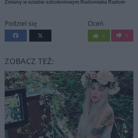
Podziel się
Oceń
0
0
ZOBACZ TEŻ: