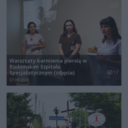
Warsztaty karmienia piersią w
Radomskim Szpitalu
Liczba zdj
Specjalistycznym (zdjęcia)
17
Data dodania galerii:
07.08.2026