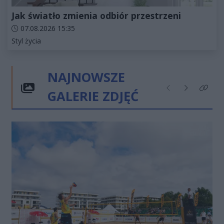
Jak światło zmienia odbiór przestrzeni
Data dodania artykułu:
07.08.2026 15:35
Kategorie artykułu:
Styl życia
NAJNOWSZE
GALERIE ZDJĘĆ
Poprzednie
Następne
Kliknij