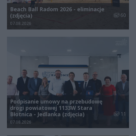
Beach Ball Radom 2026 - eliminacje
Liczba zdj
(zdjęcia)
60
Data dodania galerii:
07.08.2026
Podpisanie umowy na przebudowę
drogi powiatowej 1133W Stara
Liczba zdj
Błotnica - Jedlanka (zdjęcia)
11
Data dodania galerii:
07.08.2026