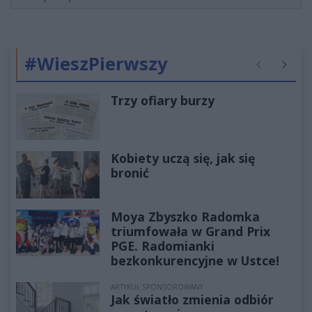
#WieszPierwszy
Poprzednie
Następ
Trzy ofiary burzy
Kobiety uczą się, jak się
bronić
Moya Zbyszko Radomka
triumfowała w Grand Prix
PGE. Radomianki
bezkonkurencyjne w Ustce!
ARTYKUŁ SPONSOROWANY
Jak światło zmienia odbiór