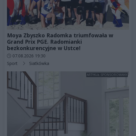
Moya Zbyszko Radomka triumfowała w
Grand Prix PGE. Radomianki
bezkonkurencyjne w Ustce!
Data dodania artykułu:
07.08.2026 19:30
Kategorie artykułu:
Sport
Siatkówka
ARTYKUŁ SPONSOROWANY