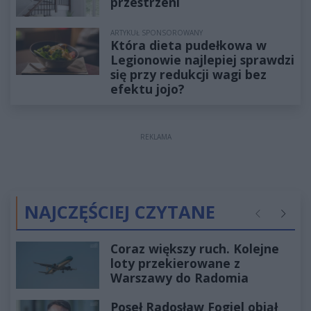
przestrzeni
ARTYKUŁ SPONSOROWANY
Która dieta pudełkowa w
Legionowie najlepiej sprawdzi
się przy redukcji wagi bez
efektu jojo?
REKLAMA
NAJCZĘŚCIEJ CZYTANE
Poprzednie
Następ
Coraz większy ruch. Kolejne
loty przekierowane z
Warszawy do Radomia
Poseł Radosław Fogiel objął