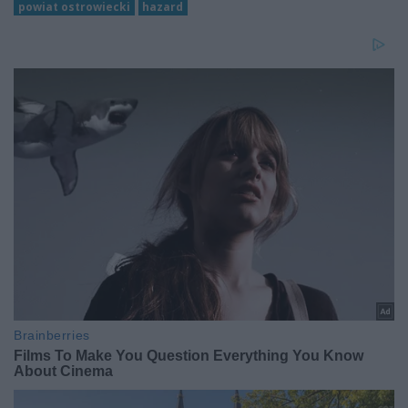
powiat ostrowiecki
hazard