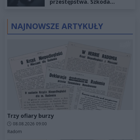
przestępstwa. Szkoda
wyceniona na ponad milion
złotych
NAJNOWSZE ARTYKUŁY
Trzy ofiary burzy
Data dodania artykułu:
08.08.2026 09:00
Kategorie artykułu:
Radom