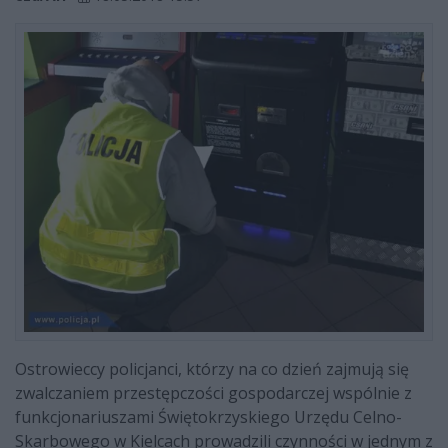
Ostrowieccy policjanci, którzy na co dzień zajmują się
zwalczaniem przestępczości gospodarczej wspólnie z
funkcjonariuszami Świętokrzyskiego Urzędu Celno-
Skarbowego w Kielcach prowadzili czynności w jednym z