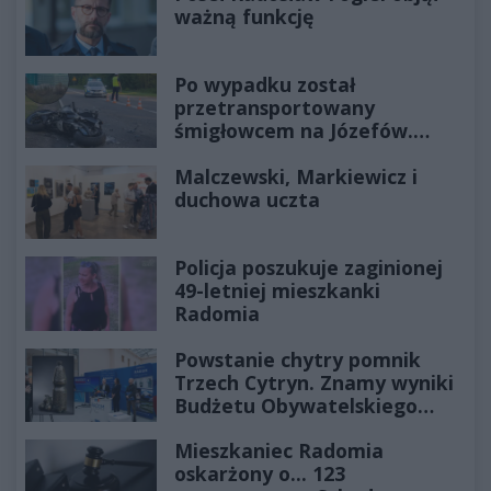
ważną funkcję
Po wypadku został
przetransportowany
śmigłowcem na Józefów.
Historia mrozi krew w żyłach
Malczewski, Markiewicz i
duchowa uczta
Policja poszukuje zaginionej
49-letniej mieszkanki
Radomia
Powstanie chytry pomnik
Trzech Cytryn. Znamy wyniki
Budżetu Obywatelskiego
2027
Mieszkaniec Radomia
oskarżony o... 123