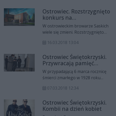
prokuratora o zastosowanie wobec
niego środków zapobiegawczych.
Ostrowiec. Rozstrzygnięto
Za to przestępstwo grozi kara do
konkurs na
10 lat pozbawienia wolności.
zagospodarowanie
W ostrowieckim browarze Saskich
dziedzińca browaru
wiele się zmieni. Rozstrzygnięto
bowiem konkurs na kompleksowe
16.03.2018 13:04
zagospodarowanie części
dziedzińca browaru Saskich
Ostrowiec Świętokrzyski.
poprzez: wykonanie parkingów,
Przywracają pamięć
dróg dojazdowych oraz
Cadykowi
odwodnienia i oświetlenia terenu,
W przypadającą 6 marca rocznicę
urządzenie terenów zielonych i
śmierci zmarłego w 1928 roku
możliwości rozłożenia sceny oraz
Meira Jechiela Halsztoka -
miejsca do ekspozycji rzeźb i
07.03.2018 12:34
przedwojennego rabina miasta i
wystaw plenerowych, montaż małej
cadyka ostrowieckiego, odbyło się
architektury oraz urządzeń
Ostrowiec Świętokrzyski.
uroczyste otwarcie Ohelu, czyli
zabawowych dla dzieci, młodzieży
Kombii na dzień kobiet
kaplicy nagrobnej. Ohel znajduje się
oraz dorosłych, modernizację
na zlokalizowanym między ulicami