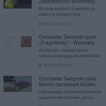
Zabezpieczyli automaty
Kielcach zarówno pod względem
hazardowe
obszaru jak i liczby ludności.
W środę policjanci z wydziału do
Zobaczcie co kryje w sobie to
walki z przestępczością
unikatowe miasto!
gospodarczą Komendy Powiatowej
18.05.2018 15:57
Policji w Ostrowcu Świętokrzyskim
wspólnie z funkcjonariuszami
Ostrowiec Świętokrzyski.
świętokrzyskiego Urzędu Celno –
„Fragmenty” - Wystawa w
Skarbowego zabezpieczyli 3
BWA
automaty, służące do prowadzenia
W Ostrowcu Świętokrzyskim
nielegalnych gier hazardowych
kolejna propozycja dla miłośników
oraz ponad 1600 zł w gotówce.
malarstwa. Wystawa prac Ewy Pełki
Ustawodawca za nielegalne
18.04.2018 18:29
pod nazwą „Fragmenty”.
prowadzenie gier hazardowych
przewidział karę do 3 lat
Ostrowiec Świętokrzyski.
pozbawienia wolności oraz wysoką
Miasto sprzedaje działki
grzywnę.
pod budownictwo
Odpowiadając na zapotrzebowanie
jednorodzinne
mieszkańców na działki, gmina
Ostrowiec Świętokrzyski