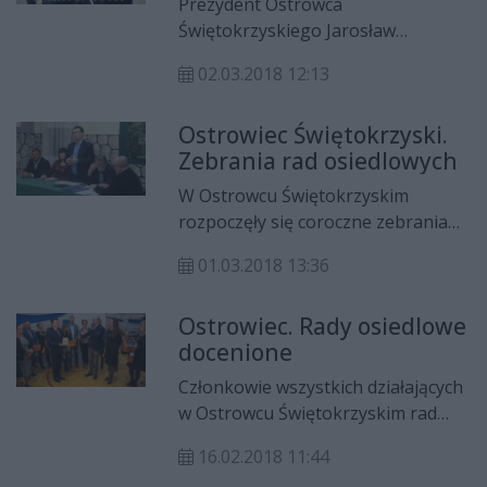
Prezydent Ostrowca
budynku i wykorzystanie go na
H. Sienkiewicza i A. Mickiewicza
Świętokrzyskiego Jarosław
potrzeby aktywizacji mieszkańców i
cmentarzu żydowskim (Kirkucie).
Górczyński z okazji dnia kobiet
rad osiedlowych z terenu
02.03.2018 12:13
zaprasza na koncert zespołu
Śródmieścia oraz okalających
Kombii.
osiedli.
Ostrowiec Świętokrzyski.
Zebrania rad osiedlowych
W Ostrowcu Świętokrzyskim
rozpoczęły się coroczne zebrania
sprawozdawcze w radach osiedli.
01.03.2018 13:36
Jako pierwsi w tym roku z władzami
spotkali się jeszcze przed feryjną
Ostrowiec. Rady osiedlowe
przerwą mieszkańcy osiedla
docenione
Hutnicze. Natomiast w miniony
poniedziałek po feriach zebrania
Członkowie wszystkich działających
zainaugurowali mieszkańcy „Złotej
w Ostrowcu Świętokrzyskim rad
Jesieni”. Za nami są też zebrania w
osiedlowych, spotkali się na
Radach Osiedli „Śródmieście” i
16.02.2018 11:44
uroczystym podsumowaniu roku
„Kuźnia”. Dzisiaj odbędzie się