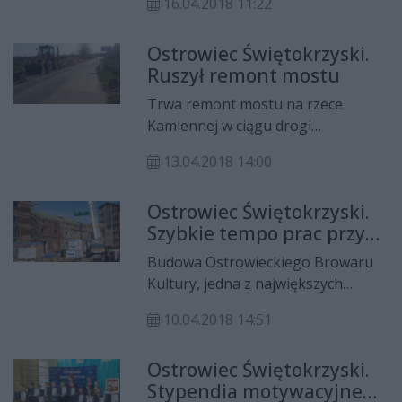
16.04.2018 11:22
sukcesywnie przygotowuje do
sprzedaży szereg nieruchomości
Ostrowiec Świętokrzyski.
tworząc atrakcyjną ofertę
Ruszył remont mostu
nieruchomości pod zabudowę
mieszkaniową jednorodzinną.
Trwa remont mostu na rzece
Kamiennej w ciągu drogi
powiatowej ulicy Żeromskiego w
13.04.2018 14:00
Ostrowcu Świętokrzyskim.
Ostrowiec Świętokrzyski.
Szybkie tempo prac przy
budowie Browaru Kultury
Budowa Ostrowieckiego Browaru
Kultury, jedna z największych
inwestycji miejskich ostatnich lat,
10.04.2018 14:51
zakończy się jeszcze w tym roku.
Prace trwają w najlepsze, a za ich
Ostrowiec Świętokrzyski.
szybkie tempo odpowiada firma
Stypendia motywacyjne
MTM z Tarnowa, która realizuje to