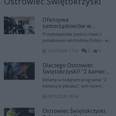
Ostrowiec Świętokrzyski
Ofensywa
samorządowców w
temacie "Korytarza
Przedstawiciele sześciu miast z
Centralnego". "Na pewno
południowo-wschodniej Polski - w
tego projektu nie
tym Radomia - nie ustają w
odpuścimy"
13.07.2026 17:33
2
5
staraniach o uznanie Korytarza
Centralnego Warszawa - Radom -
Dlaczego Ostrowiec
Rzeszów jako bazowego elementu
Świętokrzyski? "Z kamerą
Zintegrowanej Sieci Kolejowej. Tym
w plecaku"
razem w nadzwyczajnym trybie
Witamy w kolejnym programie "Z
zwołano w tej sprawie sesję Rady
kamerą w plecaku", tym razem
Miejskiej w Radomiu.
zwiedzamy Ostrowiec
08.10.2020 18:56
Świętokrzyski. Jedno z mniej
znanych miast w województwie
Ostrowiec Świętokrzyski.
świętokrzyskim, ale drugie po