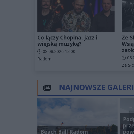
Co łączy Chopina, jazz i
Ze S
wiejską muzykę?
Wsią
zatł
Data dodania artykułu:
08.08.2026 13:00
Data d
08.
Kategorie artykułu:
Radom
Katego
Ze Sł
NAJNOWSZE GALERI
Pod
prz
Beach Ball Radom
pow