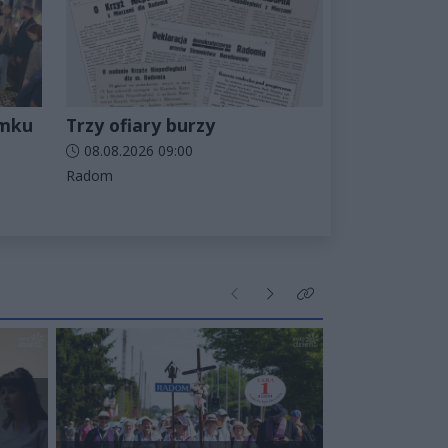
amku
Trzy ofiary burzy
Data dodania artykułu:
08.08.2026 09:00
Kategorie artykułu:
Radom
Poprzednie
Następne
Kliknij aby zobaczyć wi