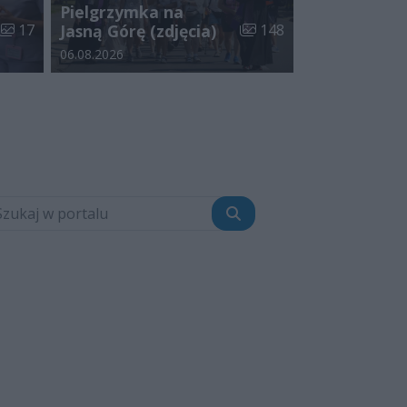
Pielgrzymka na
Liczba zdjęć w galerii:
Liczba zdjęć w galerii:
17
Jasną Górę (zdjęcia)
148
Data dodania galerii:
06.08.2026
Szukaj