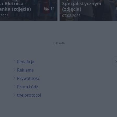
a Błotnica -
Specjalistycznym
galerii:
Liczba zdjęć w galerii:
anka (zdjęcia)
11
(zdjęcia)
odania galerii:
Data dodania galerii:
.2026
07.08.2026
REKLAMA
Redakcja
Reklama
Prywatność
Praca Łódź
the:protocol