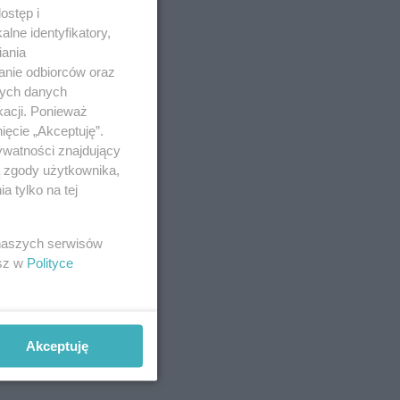
ostęp i
lne identyfikatory,
iania
anie odbiorców oraz
nych danych
kacji. Ponieważ
ięcie „Akceptuję”.
ywatności znajdujący
ą zgody użytkownika,
 tylko na tej
 naszych serwisów
esz w
Polityce
Akceptuję