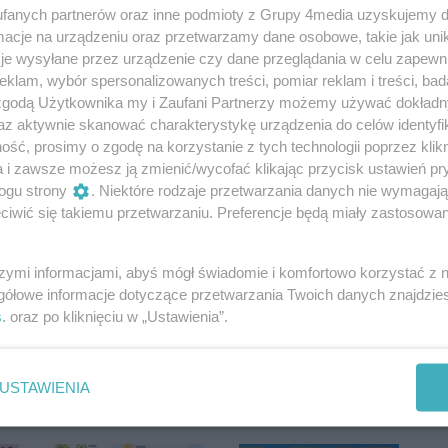
fanych partnerów oraz inne podmioty z Grupy 4media uzyskujemy d
Oceń
cje na urządzeniu oraz przetwarzamy dane osobowe, takie jak unika
je wysyłane przez urządzenie czy dane przeglądania w celu zapewn
0
0
klam, wybór spersonalizowanych treści, pomiar reklam i treści, bad
 zgodą Użytkownika my i Zaufani Partnerzy możemy używać dokład
az aktywnie skanować charakterystykę urządzenia do celów identyfi
ść, prosimy o zgodę na korzystanie z tych technologii poprzez klikn
a i zawsze możesz ją zmienić/wycofać klikając przycisk ustawień pr
ogu strony
. Niektóre rodzaje przetwarzania danych nie wymagaj
iwić się takiemu przetwarzaniu. Preferencje będą miały zastosowania
szymi informacjami, abyś mógł świadomie i komfortowo korzystać z
gółowe informacje dotyczące przetwarzania Twoich danych znajdzi
Przyszłe mamy
Prof. Bukowski:
s
. oraz po kliknięciu w „Ustawienia”.
uczyły się karmić
Tworzymy
Autor artykułu:
Natalia Pętelska
laboratorium
sztucznej
USTAWIENIA
inteligencji
Autor artykułu:
RED/KD