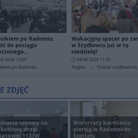
łoikiem po Radomiu.
Wakacyjny spacer po z
ść do pociągu
w Szydłowcu już w tę
oczonego...
niedzielę!
odania artykułu:
Data dodania artykułu:
08.2026 12:05
08.08.2026 11:00
rie artykułu:
Kategorie artykułu:
oikiem po Radomiu
Region
Powiat szydłowiecki
E ZDJĘĆ
pisanie umowy na
Warsztaty karmienia
ebudowę drogi
piersią w Radomskim
iatowej 1133W
Szpitalu