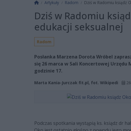
Strona główna
Artykuły
Radom
Dziś w Radomiu ksiądz Ok
Dziś w Radomiu ksiąd
edukacji seksualnej
Radom
Posłanka Marzena Dorota Wróbel zaprasz
się 26 marca w Sali Koncertowej Urzędu 
godzinie 17.
Marta Kania-Jurczak fit.pl, fot. Wikipedi
26
Podczas spotkania wystąpią ks. ksiądz dr ha
Oko jest ostatnio głośno z powodu jego moc