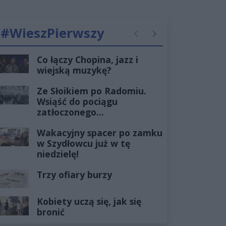
#WieszPierwszy
Poprzednie
Następne
Co łączy Chopina, jazz i
wiejską muzykę?
Ze Słoikiem po Radomiu.
Wsiąść do pociągu
zatłoczonego...
Wakacyjny spacer po zamku
w Szydłowcu już w tę
niedzielę!
Trzy ofiary burzy
Kobiety uczą się, jak się
bronić