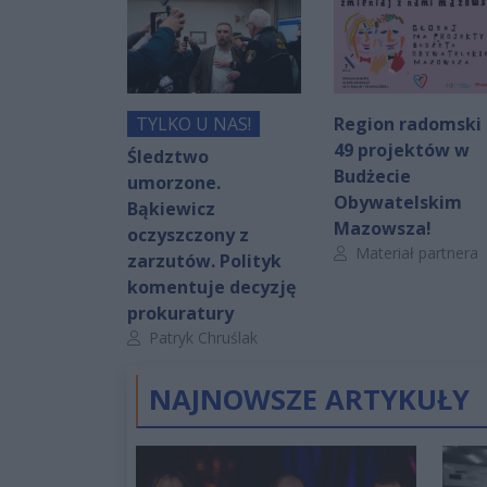
TYLKO U NAS!
Region radomski 
49 projektów w
Śledztwo
Budżecie
umorzone.
Obywatelskim
Bąkiewicz
Mazowsza!
oczyszczony z
Autor artykułu:
Materiał partnera
zarzutów. Polityk
komentuje decyzję
prokuratury
Autor artykułu:
Patryk Chruślak
NAJNOWSZE ARTYKUŁY