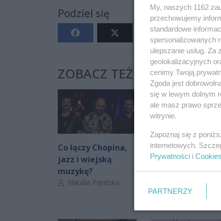
My, naszych 1162 zau
Podziel się
przechowujemy informa
standardowe informac
spersonalizowanych re
ulepszanie usług. Za
geolokalizacyjnych or
ZOBACZ TEŻ:
cenimy Twoją prywatno
Zgoda jest dobrowoln
się w lewym dolnym r
ale masz prawo sprzec
witrynie.
Zapoznaj się z poniż
internetowych. Szcze
Co łączy Chopina,
Już dzisiaj rusza
Prywatności
i
Cookie
jazz i wiejską
Radom Music
muzykę?
Camp!
Autor artykułu:
Autor artykułu:
Natalia Pętelska
ct
PARTNERZY