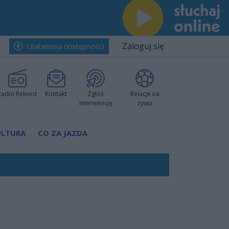
Zaloguj się
Ułatwienia dostępności
Radio Rekord
Kontakt
Zgłoś
Relacje na
interwencję
żywo
ULTURA
CO ZA JAZDA
nkurencyjne w Ustce!
ano umowę
Polski
 decyzję prokuratury
ów pokazali klasę