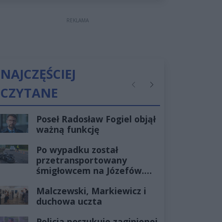
REKLAMA
NAJCZĘŚCIEJ
CZYTANE
Poprzednie
Następne
Poseł Radosław Fogiel objął
ważną funkcję
Po wypadku został
przetransportowany
śmigłowcem na Józefów.
Historia mrozi krew w
Malczewski, Markiewicz i
żyłach
duchowa uczta
Policja poszukuje zaginionej