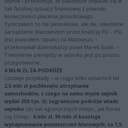
sejmie i przekonuje, że Mazowsze znalazło się w
tak fatalnej sytuacji finansowej z powodu
konieczności płacenia janosikowego.
Tymczasem to nie janosikowe, ale złe, nieudolne
zarządzanie Mazowszem przez koalicję PO – PSL
jest powodem zapaści na Mazowszu –
przekonywał dziennikarzy poseł Marek Suski. –
Trwonienie pieniędzy w sejmiku jest po prostu
przepotworne.
4 MLN ZŁ ZA PODRÓŻE
I podaje przykłady – w ciągu kilku ostatnich lat
2,5 mln zł pochłonęło utrzymanie
samochodów, z czego na samo mycie sejmik
wydał 350 tys. zł;
zagraniczne podróże władz
sejmiku
(do tak egzotycznych miejsc, jak Korea
czy Chiny) -
4 mln zł
;
90 mln zł
kosztuje
wynajmowanie pomieszczeń biurowych; za 1,5