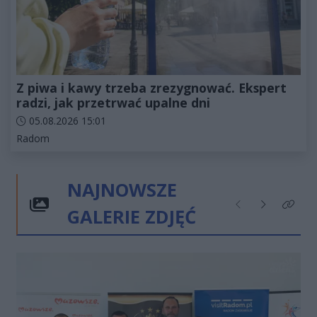
Z piwa i kawy trzeba zrezygnować. Ekspert
radzi, jak przetrwać upalne dni
Data dodania artykułu:
05.08.2026 15:01
Kategorie artykułu:
Radom
NAJNOWSZE
GALERIE ZDJĘĆ
Poprzednie
Następne
Kliknij