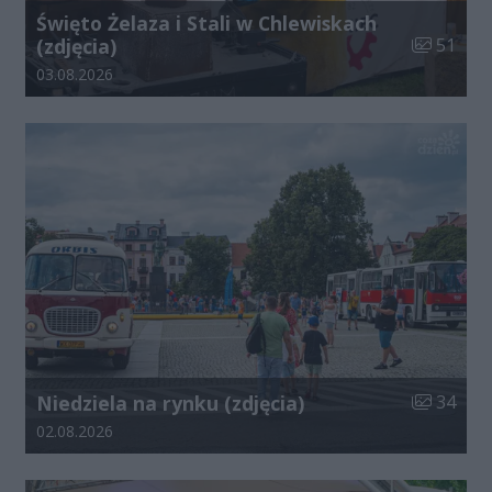
Święto Żelaza i Stali w Chlewiskach
Liczba zdj
(zdjęcia)
51
Data dodania galerii:
03.08.2026
Liczba zdj
Niedziela na rynku (zdjęcia)
34
Data dodania galerii:
02.08.2026