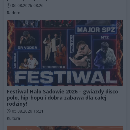
Data dodania artykułu:
06.08.2026 08:26
Kategorie artykułu:
Radom
Festiwal Halo Sadowie 2026 – gwiazdy disco
polo, hip-hopu i dobra zabawa dla całej
rodziny!
Data dodania artykułu:
05.08.2026 16:21
Kategorie artykułu:
Kultura