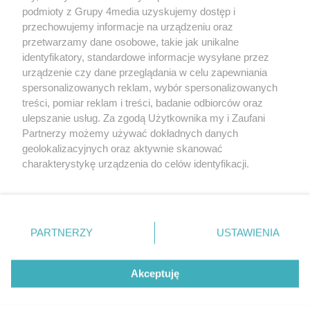
podmioty z Grupy 4media uzyskujemy dostęp i
przechowujemy informacje na urządzeniu oraz
przetwarzamy dane osobowe, takie jak unikalne
identyfikatory, standardowe informacje wysyłane przez
urządzenie czy dane przeglądania w celu zapewniania
spersonalizowanych reklam, wybór spersonalizowanych
Redakcja
Reklama
Prywatność
Praca Łódź
treści, pomiar reklam i treści, badanie odbiorców oraz
the:protocol
ulepszanie usług. Za zgodą Użytkownika my i Zaufani
Partnerzy możemy używać dokładnych danych
geolokalizacyjnych oraz aktywnie skanować
charakterystykę urządzenia do celów identyfikacji.
Ponieważ cenimy Twoją prywatność, prosimy o zgodę na
Szukaj
korzystanie z tych technologii poprzez kliknięcie
„Akceptuję”. Zgoda jest dobrowolna i zawsze możesz ją
zmienić/wycofać klikając przycisk ustawień prywatności
Facebook.com
Youtube.com
PARTNERZY
USTAWIENIA
znajdujący się w lewym dolnym rogu strony
. Niektóre
rodzaje przetwarzania danych nie wymagają zgody
użytkownika, ale masz prawo sprzeciwić się takiemu
Akceptuję
przetwarzaniu. Preferencje będą miały zastosowania tylko
na tej witrynie.
CMS portalu
przygotowany przez