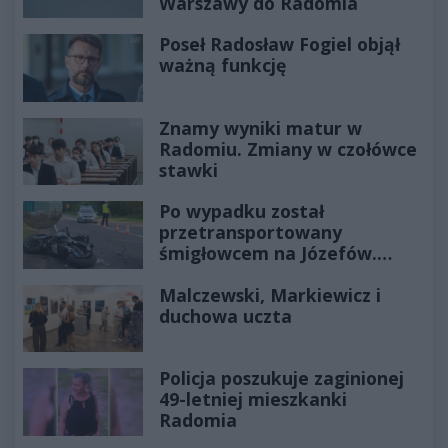
Warszawy do Radomia
Poseł Radosław Fogiel objął
ważną funkcję
Znamy wyniki matur w
Radomiu. Zmiany w czołówce
stawki
Po wypadku został
przetransportowany
śmigłowcem na Józefów.
Historia mrozi krew w żyłach
Malczewski, Markiewicz i
duchowa uczta
Policja poszukuje zaginionej
49-letniej mieszkanki
Radomia