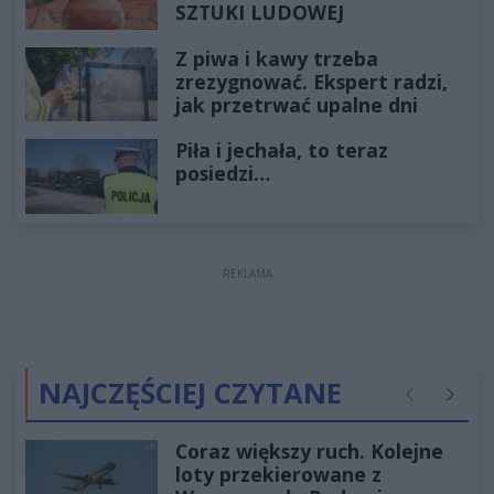
SZTUKI LUDOWEJ
Z piwa i kawy trzeba
zrezygnować. Ekspert radzi,
jak przetrwać upalne dni
Piła i jechała, to teraz
posiedzi…
REKLAMA
NAJCZĘŚCIEJ CZYTANE
Poprzednie
Następ
Coraz większy ruch. Kolejne
loty przekierowane z