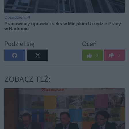
Podziel się
Oceń
0
0
ZOBACZ TEŻ: