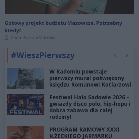
Gotowy projekt budżetu Mazowsza. Potrzebny
kredyt
Autor artykułu:
Anna Prokop/Mazovia
#WieszPierwszy
Poprzednie
Następ
W Radomiu powstaje
pierwszy mural poświęcony
księdzu Romanowi Kotlarzowi
Festiwal Halo Sadowie 2026 –
gwiazdy disco polo, hip-hopu i
dobra zabawa dla całej
rodziny!
PROGRAM RAMOWY XXXI
IŁŻECKIEGO JARMARKU