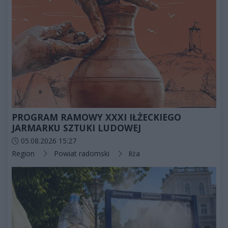
PROGRAM RAMOWY XXXI IŁŻECKIEGO
JARMARKU SZTUKI LUDOWEJ
Data dodania artykułu:
05.08.2026 15:27
Kategorie artykułu:
Region
Powiat radomski
Iłża