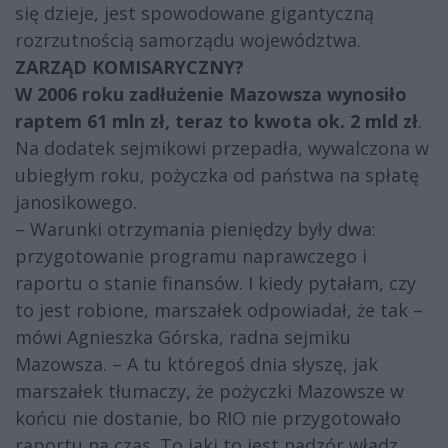
się dzieje, jest spowodowane gigantyczną
rozrzutnością samorządu województwa.
ZARZĄD KOMISARYCZNY?
W 2006 roku zadłużenie Mazowsza wynosiło
raptem 61 mln zł, teraz to kwota ok. 2 mld zł
.
Na dodatek sejmikowi przepadła, wywalczona w
ubiegłym roku, pożyczka od państwa na spłatę
janosikowego.
– Warunki otrzymania pieniędzy były dwa:
przygotowanie programu naprawczego i
raportu o stanie finansów. I kiedy pytałam, czy
to jest robione, marszałek odpowiadał, że tak –
mówi Agnieszka Górska, radna sejmiku
Mazowsza. – A tu któregoś dnia słyszę, jak
marszałek tłumaczy, że pożyczki Mazowsze w
końcu nie dostanie, bo RIO nie przygotowało
raportu na czas. To jaki to jest nadzór władz