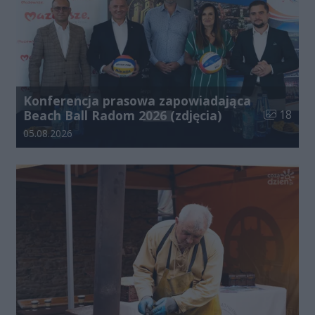
Konferencja prasowa zapowiadająca
Liczba zdj
Beach Ball Radom 2026 (zdjęcia)
18
Data dodania galerii:
05.08.2026