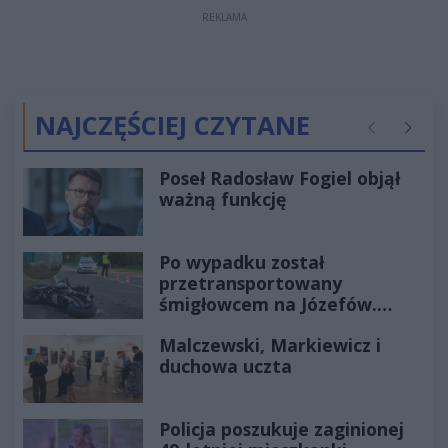
REKLAMA
NAJCZĘŚCIEJ CZYTANE
Poprzednie
Następ
Poseł Radosław Fogiel objął
ważną funkcję
Po wypadku został
przetransportowany
śmigłowcem na Józefów.
Historia mrozi krew w żyłach
Malczewski, Markiewicz i
duchowa uczta
Policja poszukuje zaginionej