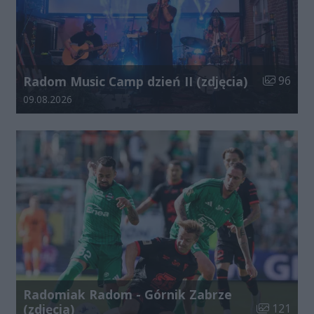
Liczba zdj
Radom Music Camp dzień II (zdjęcia)
96
Data dodania galerii:
09.08.2026
Radomiak Radom - Górnik Zabrze
Liczba zdjęć
(zdjęcia)
121