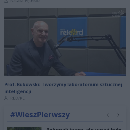
Autor artykułu:
Natalia Pętelska
Prof. Bukowski: Tworzymy laboratorium sztucznej
inteligencji
Autor artykułu:
RED/KD
#WieszPierwszy
Poprzednie
Następ
Pokonali trasę, ale wciąż było