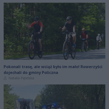
Pokonali trasę, ale wciąż było im mało! Rowerzyści
dojechali do gminy Policzna
Autor artykułu:
Natalia Pętelska