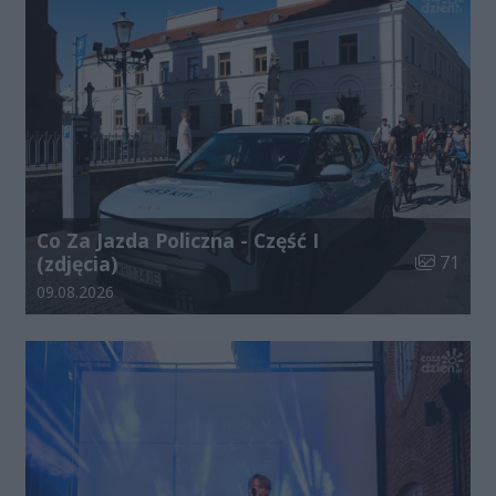
Co Za Jazda Policzna - Część I
Liczba zdj
(zdjęcia)
71
Data dodania galerii:
09.08.2026