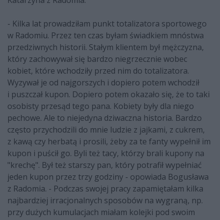
Katarzyna z Radomia.
- Kilka lat prowadziłam punkt totalizatora sportowego
w Radomiu. Przez ten czas byłam świadkiem mnóstwa
przedziwnych historii. Stałym klientem był mężczyzna,
który zachowywał się bardzo niegrzecznie wobec
kobiet, które wchodziły przed nim do totalizatora.
Wyzywał je od najgorszych i dopiero potem wchodził
i puszczał kupon. Dopiero potem okazało się, że to taki
osobisty przesąd tego pana. Kobiety były dla niego
pechowe. Ale to niejedyna dziwaczna historia. Bardzo
często przychodzili do mnie ludzie z jajkami, z cukrem,
z kawą czy herbatą i prosili, żeby za te fanty wypełnił im
kupon i puścił go. Byli też tacy, którzy brali kupony na
"krechę". Był też starszy pan, który potrafił wypełniać
jeden kupon przez trzy godziny - opowiada Bogusława
z Radomia. - Podczas swojej pracy zapamiętałam kilka
najbardziej irracjonalnych sposobów na wygraną, np.
przy dużych kumulacjach miałam kolejki pod swoim