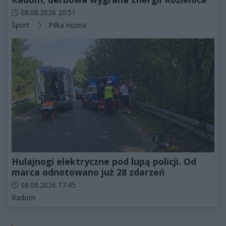
Data dodania artykułu:
08.08.2026 20:51
Kategorie artykułu:
Sport
Piłka nożna
Hulajnogi elektryczne pod lupą policji. Od
marca odnotowano już 28 zdarzeń
Data dodania artykułu:
08.08.2026 17:45
Kategorie artykułu:
Radom