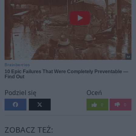
Podziel się
Oceń
0
0
ZOBACZ TEŻ: