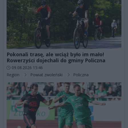
Pokonali trasę, ale wciąż było im mało!
Rowerzyści dojechali do gminy Policzna
Data dodania artykułu:
09.08.2026 15:46
Kategorie artykułu:
Region
Powiat zwoleński
Policzna