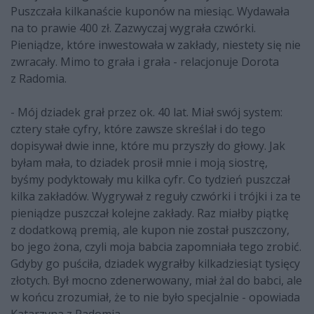
Puszczała kilkanaście kuponów na miesiąc. Wydawała
na to prawie 400 zł. Zazwyczaj wygrała czwórki.
Pieniądze, które inwestowała w zakłady, niestety się nie
zwracały. Mimo to grała i grała - relacjonuje Dorota
z Radomia.
- Mój dziadek grał przez ok. 40 lat. Miał swój system:
cztery stałe cyfry, które zawsze skreślał i do tego
dopisywał dwie inne, które mu przyszły do głowy. Jak
byłam mała, to dziadek prosił mnie i moją siostrę,
byśmy podyktowały mu kilka cyfr. Co tydzień puszczał
kilka zakładów. Wygrywał z reguły czwórki i trójki i za te
pieniądze puszczał kolejne zakłady. Raz miałby piątkę
z dodatkową premią, ale kupon nie został puszczony,
bo jego żona, czyli moja babcia zapomniała tego zrobić.
Gdyby go puściła, dziadek wygrałby kilkadziesiąt tysięcy
złotych. Był mocno zdenerwowany, miał żal do babci, ale
w końcu zrozumiał, że to nie było specjalnie - opowiada