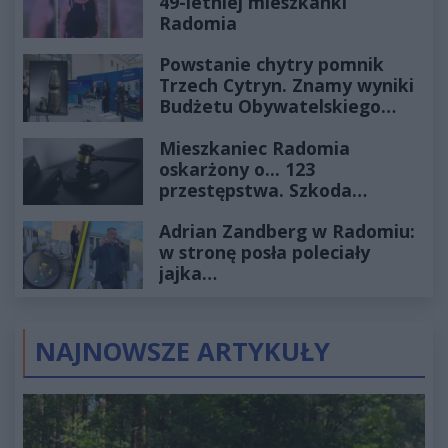
49-letniej mieszkanki
Radomia
Powstanie chytry pomnik
Trzech Cytryn. Znamy wyniki
Budżetu Obywatelskiego
2027
Mieszkaniec Radomia
oskarżony o... 123
przestępstwa. Szkoda
wyceniona na ponad milion
Adrian Zandberg w Radomiu:
złotych
w stronę posła poleciały
jajka…
NAJNOWSZE ARTYKUŁY