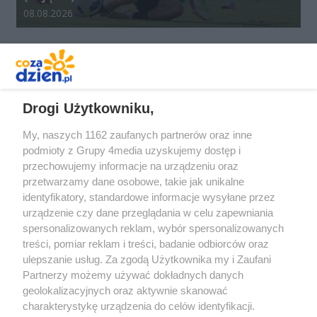
Data dodania galerii:
08.08.2026
REKLAMA
Drogi Użytkowniku,
My, naszych 1162 zaufanych partnerów oraz inne
podmioty z Grupy 4media uzyskujemy dostęp i
przechowujemy informacje na urządzeniu oraz
przetwarzamy dane osobowe, takie jak unikalne
identyfikatory, standardowe informacje wysyłane przez
urządzenie czy dane przeglądania w celu zapewniania
spersonalizowanych reklam, wybór spersonalizowanych
Redakcja
Reklama
Prywatność
Praca Łódź
treści, pomiar reklam i treści, badanie odbiorców oraz
the:protocol
ulepszanie usług. Za zgodą Użytkownika my i Zaufani
Partnerzy możemy używać dokładnych danych
geolokalizacyjnych oraz aktywnie skanować
charakterystykę urządzenia do celów identyfikacji.