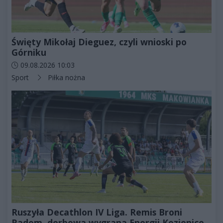
Święty Mikołaj Dieguez, czyli wnioski po
Górniku
Data dodania artykułu:
09.08.2026 10:03
Kategorie artykułu:
Sport
Piłka nożna
Ruszyła Decathlon IV Liga. Remis Broni
Radom, derbowa wygrana Energii Kozienice