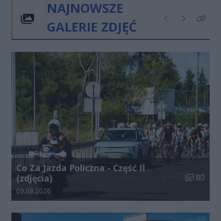
NAJNOWSZE
GALERIE ZDJĘĆ
Poprzednie
Następne
Kliknij
Co Za Jazda Policzna - Część II
Liczba zdj
(zdjęcia)
80
Data dodania galerii:
09.08.2026