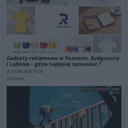
Gadżety reklamowe w Poznaniu, Bydgoszczy
i Lublinie - gdzie najlepiej zamawiać ?
Data dodania artykułu:
07.08.2026 15:26
Kategorie artykułu:
Styl życia
ARTYKUŁ SPONSOROWANY