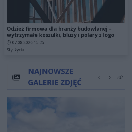
Odzież firmowa dla branży budowlanej –
wytrzymałe koszulki, bluzy i polary z logo
Data dodania artykułu:
07.08.2026 15:25
Kategorie artykułu:
Styl życia
NAJNOWSZE
GALERIE ZDJĘĆ
Poprzednie
Następne
Kliknij