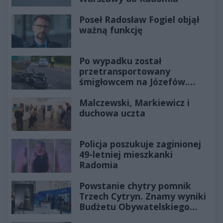
Poseł Radosław Fogiel objął
ważną funkcję
Po wypadku został
przetransportowany
śmigłowcem na Józefów.
Historia mrozi krew w żyłach
Malczewski, Markiewicz i
duchowa uczta
Policja poszukuje zaginionej
49-letniej mieszkanki
Radomia
Powstanie chytry pomnik
Trzech Cytryn. Znamy wyniki
Budżetu Obywatelskiego
2027