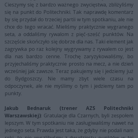
Cieszymy się z bardzo ważnego zwycięstwa, zbliżyliśmy
się na punkt do Politechniki. Tak naprawdę komentarz
by się przydał do trzeciej partii w tym spotkaniu, ale nie
chce do tego wracać. Mieliśmy praktycznie wygranego
seta, a oddaliśmy rywalom z pięć-sześć punktów. Na
szczęście skończyło się dobrze dla nas. Taki element jak
zagrywka po raz kolejny wygrywamy z rywalem co jest
dla nas bardzo cenne. Trochę zaryzykowaliśmy, bo
przyjechaliśmy praktycznie prosto na mecz, a nie dzień
wcześniej jak zawsze. Teraz pakujemy się i jedziemy już
do Bydgoszczy. Nie mamy zbyt wiele czasu na
odpoczynek, ale nie myślimy o tym i jedziemy tam po
punkty.
Jakub Bednaruk (trener AZS Politechniki
Warszawskiej
)
: Gratulacje dla Czarnych, byli zespołem
lepszym. W tym spotkaniu nie zasługiwaliśmy nawet na
jednego seta. Prawda jest taka, że gdyby nie podali nam
ręki, to nie wyszlibyśmy z dwudziestu punktów w tej