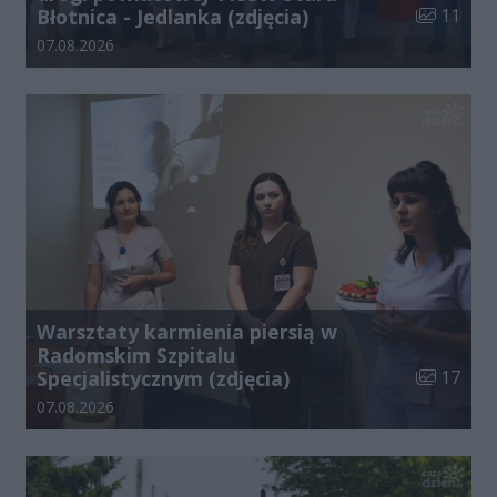
Liczba zdj
Błotnica - Jedlanka (zdjęcia)
11
Data dodania galerii:
07.08.2026
Warsztaty karmienia piersią w
Radomskim Szpitalu
Liczba zdj
Specjalistycznym (zdjęcia)
17
Data dodania galerii:
07.08.2026