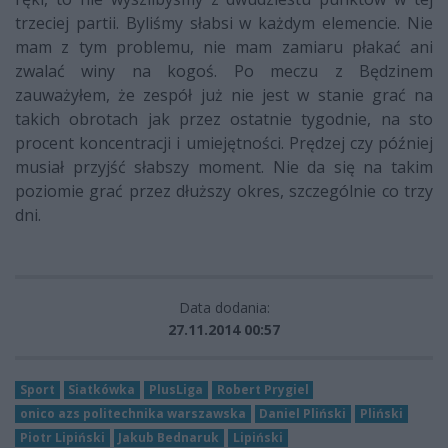
trzeciej partii. Byliśmy słabsi w każdym elemencie. Nie
mam z tym problemu, nie mam zamiaru płakać ani
zwalać winy na kogoś. Po meczu z Będzinem
zauważyłem, że zespół już nie jest w stanie grać na
takich obrotach jak przez ostatnie tygodnie, na sto
procent koncentracji i umiejętności. Prędzej czy później
musiał przyjść słabszy moment. Nie da się na takim
poziomie grać przez dłuższy okres, szczególnie co trzy
dni.
Data dodania:
27.11.2014 00:57
Sport
Siatkówka
PlusLiga
Robert Prygiel
onico azs politechnika warszawska
Daniel Pliński
Pliński
Piotr Lipiński
Jakub Bednaruk
Lipiński