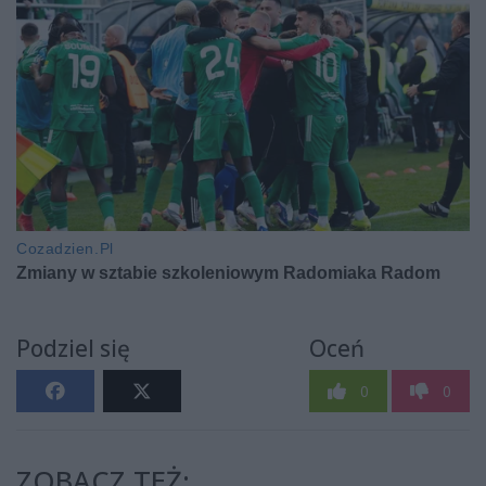
Podziel się
Oceń
0
0
ZOBACZ TEŻ: