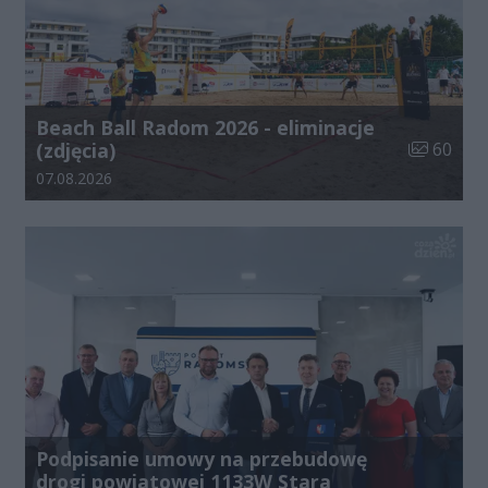
Beach Ball Radom 2026 - eliminacje
Liczba zdj
(zdjęcia)
60
Data dodania galerii:
07.08.2026
Podpisanie umowy na przebudowę
drogi powiatowej 1133W Stara