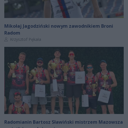
Mikołaj Jagodziński nowym zawodnikiem Broni
Radom
Autor artykułu:
Krzysztof Pękała
Radomianin Bartosz Sławiński mistrzem Mazowsza