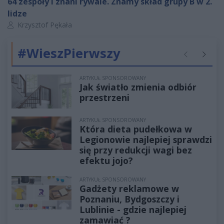
64 zespoły i znani rywale. Znamy skład grupy B w 2.
lidze
Autor artykułu:
Krzysztof Pękała
#WieszPierwszy
Poprzednie
Następ
ARTYKUŁ SPONSOROWANY
Jak światło zmienia odbiór
przestrzeni
ARTYKUŁ SPONSOROWANY
Która dieta pudełkowa w
Legionowie najlepiej sprawdzi
się przy redukcji wagi bez
efektu jojo?
ARTYKUŁ SPONSOROWANY
Gadżety reklamowe w
Poznaniu, Bydgoszczy i
Lublinie - gdzie najlepiej
zamawiać ?