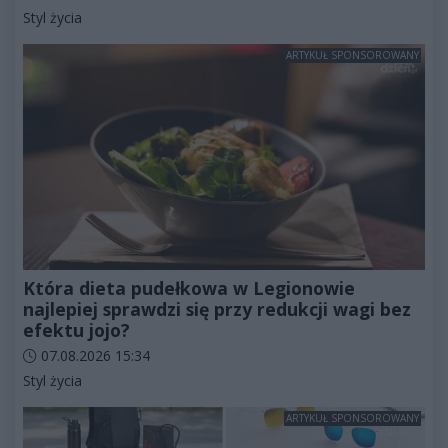
Kategorie artykułu:
Styl życia
ARTYKUŁ SPONSOROWANY
Która dieta pudełkowa w Legionowie
najlepiej sprawdzi się przy redukcji wagi bez
efektu jojo?
Data dodania artykułu:
07.08.2026 15:34
Kategorie artykułu:
Styl życia
ARTYKUŁ SPONSOROWANY